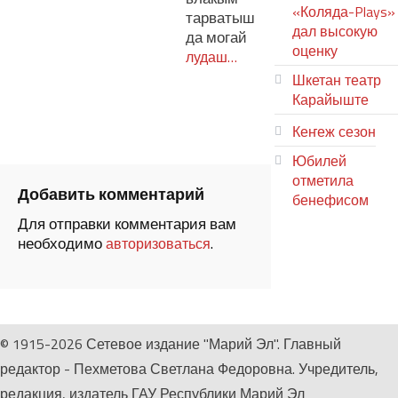
«Коляда-Plays»
тарватыш
дал высокую
да могай
оценку
лудаш…
Шкетан театр
Карайыште
Кеҥеж сезон
Юбилей
отметила
Добавить комментарий
бенефисом
Для отправки комментария вам
ЛИЙ ПЫРЛЯ
необходимо
.
авторизоваться
© 1915-2026 Сетевое издание "Марий Эл". Главный
редактор - Пехметова Светлана Федоровна. Учредитель,
редакция, издатель ГАУ Республики Марий Эл