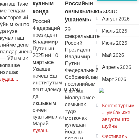
куаным
Российын
каҥаш Таче
АРХИВ
ме тендам
конда
ончыкылыкшылан
касторовый
Август 2026
ӱшанем!»
Россий
ӱйым кушто
Федераций
29
да кузе
Июль 2026
президент
февральыште
кучылташ
Владимир
Россий
Июнь 2026
лийме дене
Путинын
Президент
палдарынена.
2025 ий 10
Май 2026
Владимир
— Ӱйым ик
мартысе
Путин
копашке
Апрель 2026
Указше
Федеральный
изишак
почеш Еш
Собранийлан
лудаш…
Март 2026
институтым
посланийым
пеҥгыдемдымылан
ыштыш.
ТЕАТР
да
Молгунамсе
УВЕР
икшывым
семынак
Кеҥеж тургым
ончен
тудо
… умбакыже
куштымылан
моткочак
августышто
Марий
кӱлешан
шуйна
лудаш…
йодыш-
Фестиваль
влакым