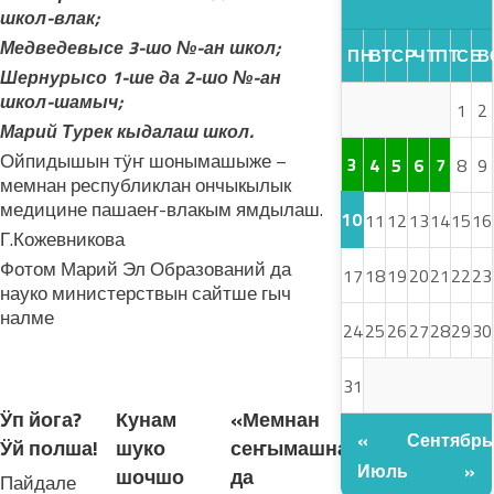
школ-влак;
Медведевысе 3-шо №-ан школ;
ПН
ВТ
СР
ЧТ
ПТ
СБ
В
Шернурысо 1-ше да 2-шо №-ан
школ-шамыч;
1
2
Марий Турек кыдалаш школ.
Ойпидышын тӱҥ шонымашыже –
3
4
5
6
7
8
9
мемнан республиклан ончыкылык
медицине пашаеҥ-влакым ямдылаш.
10
11
12
13
14
15
16
Г.Кожевникова
Фотом Марий Эл Образований да
17
18
19
20
21
22
23
науко министерствын сайтше гыч
налме
24
25
26
27
28
29
30
ЛУДАШ ТЕМЛЕНА:
31
Ӱп йога?
Кунам
«Мемнан
«
Сентябрь
Ӱй полша!
шуко
сеҥымашналан
Июль
»
шочшо
да
Пайдале