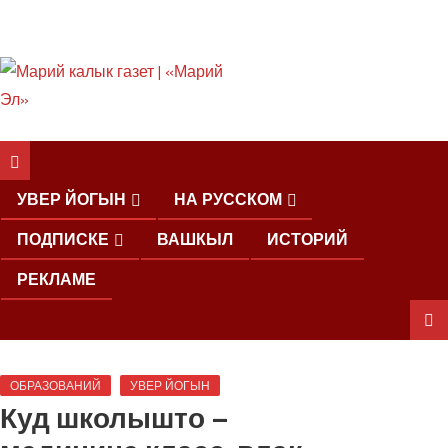
ШКЕНАН КОКЛАШ
УШНО
УВЕР ЙОГЫН
НА РУССКОМ
ПОДПИСКЕ
ВАШКЫЛ
ИСТОРИЙ
РЕКЛАМЕ
ШОЧМО
ОБРАЗОВАНИЙ
УВЕР ЙОГЫН
КУНДЕМЫМ
Куд школышто –
АРАЛАШ
ШОГАЛ