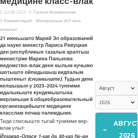
медицине класс-влак
22.06.2023
Галина Кожевникова
«ZА МАРИЙ
Комментарий
Материалым 349 гана
ЭЛ»
онченыт
ШКЕНАН-
21 июньышто Марий Эл образований
ВЛАК
да науко министр Лариса Ревуцкая
ден республикын тазалык аралтыш
КОКЛАШ
министрже Марина Панькова
УШНО
ведомство-влак дене кылым кучымо
шотышто ойпидышыш кидпалым
КАЛЕНДАРЬ
пыштеныт
(снимкыште)
. Тудын дене
келшышын у 2023-2024 тунемме
идалыкыште кундемыштына
верланыше 6 общеобразовательный
организацийыште медицине
класслам почаш палемдыме.
Тиде спискыште тыгай тунемме вер-
АВГУС
влак улыт:
«
2026
Йошкар-Оласе 1-ше да 30-шо №-ан