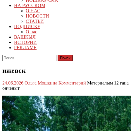
ЙОШКАР-ОЛА
НА РУССКОМ
О НАС
НОВОСТИ
СТАТЬИ
ПОДПИСКЕ
О нас
ВАШКЫЛ
ИСТОРИЙ
РЕКЛАМЕ
Найти:
ижевск
24.06.2026
Ольга Мошкина
Комментарий
Материалым 12 гана
онченыт