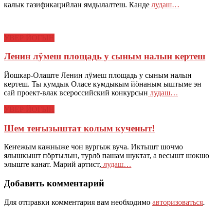
калык газификацийлан ямдылалтеш. Канде
лудаш…
УВЕР ЙОГЫН
Ленин лӱмеш площадь у сыным налын кертеш
Йошкар-Олаште Ленин лӱмеш площадь у сыным налын
кертеш. Ты кумдык Оласе кумдыкым йӧнаным ыштыме эн
сай проект-влак всероссийский конкурсын
лудаш…
УВЕР ЙОГЫН
Шем теҥызыштат колым кученыт!
Кеҥежым кажныже чон вургыж вуча. Иктышт шочмо
ялышкышт пӧртылын, турлӧ пашам шуктат, а весышт шокшо
элыште канат. Марий артист,
лудаш…
Добавить комментарий
Для отправки комментария вам необходимо
авторизоваться
.