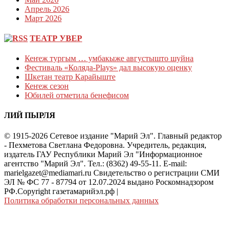
Апрель 2026
Март 2026
ТЕАТР УВЕР
Кеҥеж тургым … умбакыже августышто шуйна
Фестиваль «Коляда-Plays» дал высокую оценку
Шкетан театр Карайыште
Кеҥеж сезон
Юбилей отметила бенефисом
ЛИЙ ПЫРЛЯ
© 1915-2026 Сетевое издание "Марий Эл". Главный редактор
- Пехметова Светлана Федоровна. Учредитель, редакция,
издатель ГАУ Республики Марий Эл "Информационное
агентство "Марий Эл". Тел.: (8362) 49-55-11. E-mail:
marielgazet@mediamari.ru Свидетельство о регистрации СМИ
ЭЛ № ФС 77 - 87794 от 12.07.2024 выдано Роскомнадзором
РФ.Copyright газетамарийэл.рф
|
Политика обработки персональных данных