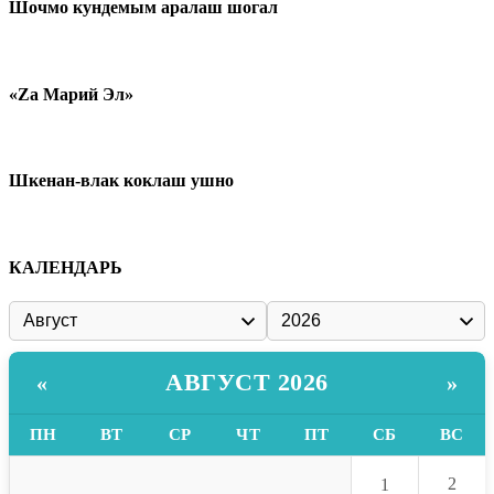
Шочмо кундемым аралаш шогал
«Zа Марий Эл»
Шкенан-влак коклаш ушно
КАЛЕНДАРЬ
АВГУСТ 2026
«
»
ПН
ВТ
СР
ЧТ
ПТ
СБ
ВС
2
1