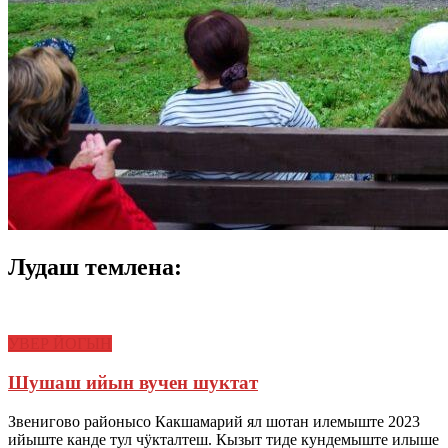
Лудаш темлена:
УВЕР ЙОГЫН
Шушаш ийын вучен шуктат
Звенигово районысо Какшамарий ял шотан илемыште 2023
ийыште канде тул чӱкталтеш. Кызыт тиде кундемыште илыше