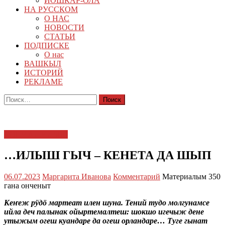
ЙОШКАР-ОЛА
НА РУССКОМ
О НАС
НОВОСТИ
СТАТЬИ
ПОДПИСКЕ
О нас
ВАШКЫЛ
ИСТОРИЙ
РЕКЛАМЕ
Найти:
СОЦИАЛ ИЛЫШ
…ИЛЫШ ГЫЧ – КЕНЕТА ДА ШЫП
06.07.2023
Маргарита Иванова
Комментарий
Материалым 350
гана онченыт
Кеҥеж рӱдӧ мартеат илен шуна. Тений тудо молгунамсе
ийла деч палынак ойыртемалтеш: шокшо игечыж дене
утыжым огеш куандаре да огеш орландаре… Туге гынат