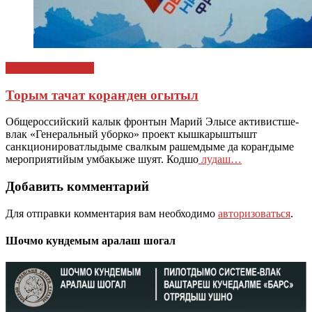
СОЦИАЛ ИЛЫШ
Торым тачат кораҥден огытыл
Общероссийский калык фронтын Марий Элысе активистше-
влак «Генеральный уборко» проект кышкарыштышт
санкционироватлыдыме свалкым рашемдыме да кораҥдыме
мероприятийым умбакыже шуят. Кодшо
лудаш…
Добавить комментарий
Для отправки комментария вам необходимо
авторизоваться
.
Шочмо кундемым аралаш шогал