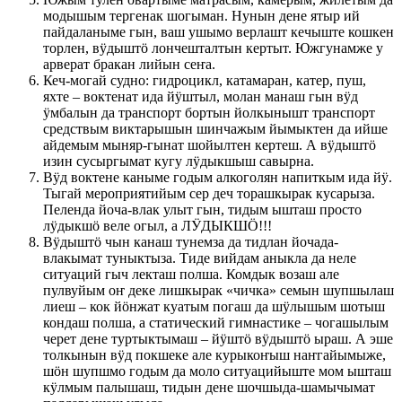
модышым тергенак шогыман. Нунын дене ятыр ий
пайдаланыме гын, ваш ушымо верлашт кечыште кошкен
торлен, вӱдыштӧ лончешталтын кертыт. Южгунамже у
арверат бракан лийын сеҥа.
Кеч-могай судно: гидроцикл, катамаран, катер, пуш,
яхте – воктенат ида йӱштыл, молан манаш гын вӱд
ӱмбалын да транспорт бортын йолкынышт транспорт
средствым виктарышын шинчажым йымыктен да ийше
айдемым мыняр-гынат шойылтен кертеш. А вӱдыштӧ
изин сусыргымат кугу лӱдыкшыш савырна.
Вӱд воктене каныме годым алкоголян напиткым ида йӱ.
Тыгай мероприятийым сер деч торашкырак кусарыза.
Пеленда йоча-влак улыт гын, тидым ышташ просто
лӱдыкшӧ веле огыл, а ЛӰДЫКШӦ!!!
Вӱдыштӧ чын канаш тунемза да тидлан йочада-
влакымат туныктыза. Тиде вийдам аныкла да неле
ситуаций гыч лекташ полша. Комдык возаш але
пулвуйым оҥ деке лишкырак «чичка» семын шупшылаш
лиеш – кок йӧнжат куатым погаш да шӱлышым шотыш
кондаш полша, а статический гимнастике – чогашылым
черет дене туртыктымаш – йӱштӧ вӱдыштӧ ыраш. А эше
толкынын вӱд покшеке але курыкоҥыш наҥгайымыже,
шӧн шупшмо годым да моло ситуацийыште мом ышташ
кӱлмым палышаш, тидын дене шочшыда-шамычымат