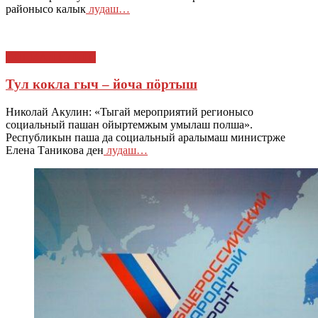
районысо калык
лудаш…
СОЦИАЛ ИЛЫШ
Тул кокла гыч – йоча пӧртыш
Николай Акулин: «Тыгай мероприятий регионысо
социальный пашан ойыртемжым умылаш полша».
Республикын паша да социальный аралымаш министрже
Елена Таникова ден
лудаш…