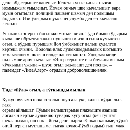
дене вӱд серыште каненыт. Кенета кугыеҥ-влак ньоган
йоммыжым умыленыт. Йочам ончыч шке кычалыныт, вара,
муын огытылат, полиций пашаеҥ-шамыч деч полышым
йодыныт. Изи ӱдырым шуко спецслужбо ден еҥ кычалаш
лектын.
Ушаковка эҥерын йогынжо моткоч виян. Тудо йомшо ӱдырым
кычалше пӧръеҥ-влакын пушыштым изиш гына кумыктен
огыл, а вӱдыш пурышым йол ӱмбачынат налын кудалтен
кертеш, очыни. Водолаз-влак лӱдыкшыдымылык шотышто
темлымашым шотыш налде пашам ыштат. Ӱдырым ынде
нылымше арня кычалыт. «Эҥер серыште изи йоча-шамычым
чӱчкыдын ужына – шуэн огыл ача-авашт деч посна», –
палемдат «ЛизаАлерт» отрядын доброволецше-влак.
Тиде «йӱла» огыл, а тӱткышдымылык
Кужун вучымо шокшо толын шуо ала уке, калык вӱдан чыла
гаяк
серым айлышат. Лӱмын келыштарыме пляжыште азапыш
логалын кертме лӱдыкшӧ тунарак кугу огыл (кеч туштат
шекланыман, поснак – йоча дене пырля тӱшкан каныме, тӱрлӧ
оҥай нерген мутланыме, тыгак кочмо-йӱмӧ годым) гын, улак