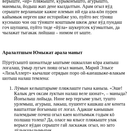
верыште, «ир» пляжыште, курыкоҥышто, агурышто,
манмыла, йодыш жап дене кылдалтын. Арам огыл вӱд
серыште верланыше кажне илемын ий еда ала-кӧн пурен
кайымыж нерген шке историйже уло, пуйто вес тӱняш
куснышо чон ош тӱняште коштшым шкеж деке вӱд пундаш
гоч шупшеш, пуйто тиде «йӱла» шукертсек кӱэмалтын, да
чылажат тыгакак лийшаш – нимом от ыште.
Аралалтшым Юмыжат арала маныт
Пӱртӱсыштӧ шоналтыде ыштыме ошкыллан кӧра азапыш
логалаш, ӱмыр лугыч лияш огыл манын, Марий Элысе
«ЛизаАллерт» кычалше отрядын поро ой-каҥашыже-влакым
шотыш налаш темлена:
Лӱмын келыштарыме пляжлаште гына каныза. «Эше!
Калык деч оксам луктын налаш веле шонат», – маныда?
Йоҥылыш лийыда. Нине вер тергыме улыт, тушто
урлемыш, агурыш, лакыш, пушеҥге кашкаш але кенета
вашталтше йогыныш от логал. Адакше канышын
палемдыме почеш огыл каен колтымыж годым кӧ
полшаш толеш? Да, оласе ма ялысе пляжыште улак
верысе вӱдан серыште гай ласкажак огыл, но зато
лӱдыкшыдымырак.