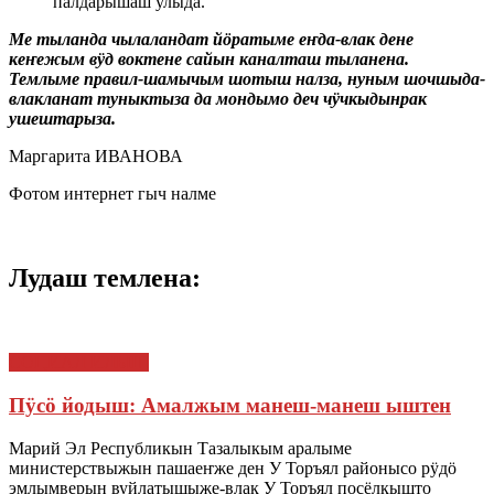
палдарышаш улыда.
Ме тыланда чылаландат йӧратыме еҥда-влак дене
кеҥежым вӱд воктене сайын каналташ тыланена.
Темлыме правил-шамычым шотыш налза, нуным шочшыда-
влакланат туныктыза да мондымо деч чӱчкыдынрак
ушештарыза.
Маргарита ИВАНОВА
Фотом интернет гыч налме
Лудаш темлена:
СОЦИАЛ ИЛЫШ
Пӱсӧ йодыш: Амалжым манеш-манеш ыштен
Марий Эл Республикын Тазалыкым аралыме
министерствыжын пашаеҥже ден У Торъял районысо рӱдӧ
эмлымверын вуйлатышыже-влак У Торъял посёлкышто