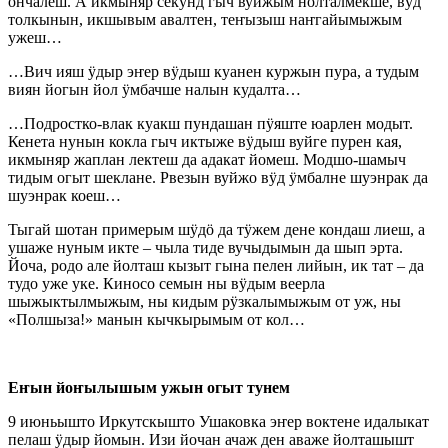
ончалеш. А икмыняр секунд гыч вуйжым нӧлталмекше, вӱд
толкынын, икшывым авалтен, теҥызыш наҥгайымыжым
ужеш…
…Вич ияш ӱдыр эҥер вӱдыш куанен куржын пура, а тудым
виян йогын йол ӱмбачше налын кудалта…
…Подростко-влак куакш пундашан пӱяште юарлен модыт.
Кенета нунын кокла гыч иктыже вӱдыш вуйге пурен кая,
икмыняр жаплан лектеш да адакат йомеш. Модшо-шамыч
тидым огыт шеклане. Рвезын вуйжо вӱд ӱмбалне шуэнрак да
шуэнрак коеш…
Тыгай шотан примерым шӱдӧ да тӱжем дене кондаш лиеш, а
ушаже нуным икте – чыла тиде вучыдымын да шып эрта.
Йоча, родо але йолташ кызыт гына пелен лийын, ик тат – да
тудо уже уке. Киносо семын ны вӱдым веерла
шыжыктылмыжым, ны кидым рӱзкалымыжым от уж, ны
«Полшыза!» манын кычкырымым от кол…
Еҥын йоҥылышым ужын огыт тунем
9 июньышто Иркутскышто Ушаковка эҥер воктене идалыкат
пелаш ӱдыр йомын. Изи йочан ачаж ден аваже йолташышт