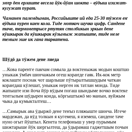
эҥер ден ерлаште весела йӱк-йӱан шокта – вӱдыш изижат-
кугужат пурат.
Чаманен палемдыман, Российыште ий еда 25-30 тӱжем еҥ
вӱдыш пурен каен кола. Тиде моткоч шучко цифр. Сандене
таче, термометрысе ртутян столбикын эркын дене
кӱшкырак да кӱшкырак кӱзымыж жапыште, тиде неле
темым эше ик гана тарватена.
Шӱдӧ да тӱжем дене лиеда
…Кова пареҥге пакчам сомыла да воктеныжак модын коштшо
уныкаж ӱмбач шинчажым огеш кораҥде гаяк. Ик-кок метр
коклаште поснак чот шарлыше пӱтыралтышшудым чаткан
кораҥдаш кӱлешат, уныкаж нерген ик татлан монда. Тиде
жапыште изи йоча йӱр вӱдым погаш шындыме вочко воктеке
теҥгылым шӱдырен конда, кӧргыштыжӧ мо манын, вуйжым
чыка да кумыкталтеш…
…Самырык ава ӱдыржӧ дене теҥыз пляжыште шинча. Игече
мардежан, да вӱд толкын я кугемеш, я иземеш, сандене таче
нуно огыт йӱштыл. Кенета телефоныш у увер пурымым
шижтарыше йӱк шергылтеш, да ӱдырамаш гаджетшым почын