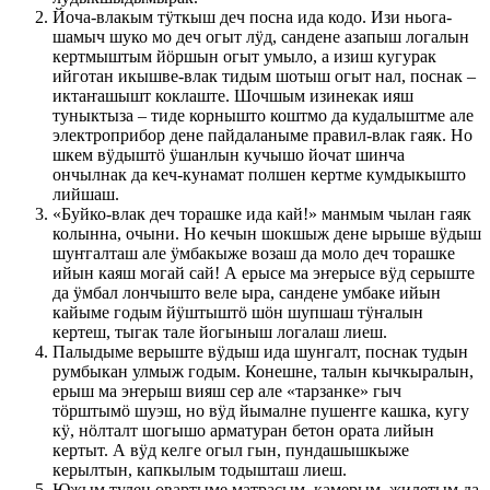
Йоча-влакым тӱткыш деч посна ида кодо. Изи ньога-
шамыч шуко мо деч огыт лӱд, сандене азапыш логалын
кертмыштым йӧршын огыт умыло, а изиш кугурак
ийготан икышве-влак тидым шотыш огыт нал, поснак –
иктаҥашышт коклаште. Шочшым изинекак ияш
туныктыза – тиде корнышто коштмо да кудалыштме але
электроприбор дене пайдаланыме правил-влак гаяк. Но
шкем вӱдыштӧ ӱшанлын кучышо йочат шинча
ончылнак да кеч-кунамат полшен кертме кумдыкышто
лийшаш.
«Буйко-влак деч торашке ида кай!» манмым чылан гаяк
колынна, очыни. Но кечын шокшыж дене ырыше вӱдыш
шуҥгалташ але ӱмбакыже возаш да моло деч торашке
ийын каяш могай сай! А ерысе ма эҥерысе вӱд серыште
да ӱмбал лончышто веле ыра, сандене умбаке ийын
кайыме годым йӱштыштӧ шӧн шупшаш тӱҥалын
кертеш, тыгак тале йогыныш логалаш лиеш.
Палыдыме верыште вӱдыш ида шунгалт, поснак тудын
румбыкан улмыж годым. Конешне, талын кычкыралын,
ерыш ма эҥерыш вияш сер але «тарзанке» гыч
тӧрштымӧ шуэш, но вӱд йымалне пушеҥге кашка, кугу
кӱ, нӧлталт шогышо арматуран бетон ората лийын
кертыт. А вӱд келге огыл гын, пундашышкыже
керылтын, капкылым тодышташ лиеш.
Южым тулен овартыме матрасым, камерым, жилетым да