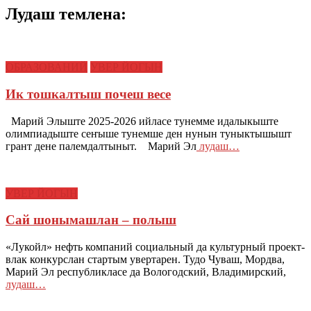
Лудаш темлена:
ОБРАЗОВАНИЙ
УВЕР ЙОГЫН
Ик тошкалтыш почеш весе
Марий Элыште 2025-2026 ийласе тунемме идалыкыште
олимпиадыште сеҥыше тунемше ден нунын туныктышышт
грант дене палемдалтыныт. Марий Эл
лудаш…
УВЕР ЙОГЫН
Сай шонымашлан – полыш
«Лукойл» нефть компаний социальный да культурный проект-
влак конкурслан стартым увертарен. Тудо Чуваш, Мордва,
Марий Эл республикласе да Вологодский, Владимирский,
лудаш…