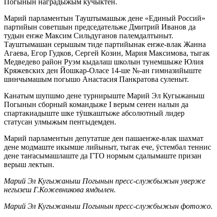
Погынын наградыжым кучыктен.
Марий парламентын Тауштымашыж дене «Единый Россий»
партийын советшын председательже Дмитрий Иванов да
тудын еҥже Максим Сильдуганов палемдалтыныт.
Тауштымашан серышым тиде партийынак еҥже-влак Жанна
Агаева, Егор Гудков, Сергей Козин, Мария Максимова, тыгак
Медведево район Руэм кыдалаш школын тунемшыже Юлия
Кряжевских ден Йошкар-Оласе 14-ше №-ан гимназийыште
шинчымашым погышо Анастасия Панкратова суленыт.
Канатым шупшмо дене турнирыште Марий Эл Кугыжаныш
Погынын сборный командыже I верым сеҥен налын да
спартакиадыште шке тӱшкаштыже абсолютный лидер
статусан улмыжым пеҥгыдемден.
Марий парламентын депутатше ден пашаеҥже-влак шахмат
дене модмаште икымше лийыныт, тыгак ече, ӱстембал теннис
дене таҥасымашлаште да ГТО нормым сдалымаште призан
верыш лектын.
Марий Эл Кугыжаныш Погынын пресс-службыжын уверже
негызеш Г.Кожевникова ямдылен.
Марий Эл Кугыжаныш Погынын пресс-службыжын фотожо.