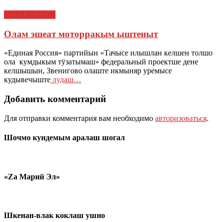
УВЕР ЙОГЫН
Олам эшеат моторракым ыштеныт
«Единая Россия» партийын «Тачысе илышлан келшен толшо
ола кумдыкым тӱзатымаш» федеральный проектше дене
келшышын, Звенигово олаште икмыняр уремысе
кудывечыште
лудаш…
Добавить комментарий
Для отправки комментария вам необходимо
авторизоваться
.
Шочмо кундемым аралаш шогал
«Zа Марий Эл»
Шкенан-влак коклаш ушно