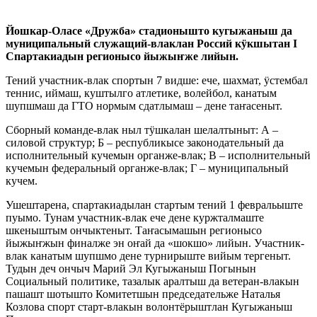
Йошкар-Оласе «Дружба» стадионышто кугыжаныш да
муниципальный служащий-влаклан Россий кӱкшытан
I
Спартакиадын регионысо йыжыҥже лийын.
Тений участник-влак спортын 7 видше: ече, шахмат, ӱстембал
теннис, иймаш, куштылго атлетике, волейбол, канатым
шупшмаш да ГТО нормым сдатлымаш – дене таҥасеныт.
Сборный команде-влак ныл тӱшкалан шелалтыныт: А –
силовой структур; Б – республикысе законодательный да
исполнительный кучемын органже-влак; В – исполнительный
кучемын федеральный органже-влак; Г – муниципальный
кучем.
Ушештарена, спартакиадылан стартым тений 1 февральыште
пуымо. Тунам участник-влак ече дене куржталмаште
шкеныштым ончыктеныт. Таҥасымашын регионысо
йыжыҥжын финалже эн оҥай да «шокшо» лийын. Участник-
влак канатым шупшмо дене турнирыште вийым тергеныт.
Тудын деч ончыч Марий Эл Кугыжаныш Погынын
Социальный политике, тазалык аралтыш да ветеран-влакын
пашашт шотышто Комитетшын председательже Наталья
Козлова спорт старт-влакын волонтёрыштлан Кугыжаныш