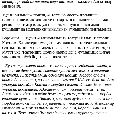
театр премийым налшаш верч таҥаса,
– каласен Александр
Иванович.
Тудын ойлымыж почеш, «Шӧртньӧ маске» премийын
номинантше-влак коклаште пытартыш жапыште лачшымак
регионысо театр-влак улыт. Тидыже нунын вияҥмышт,
кушмышт да волгыдо ончыкылыкан улмыштым пеҥгыдемда.
Варажым А.Пудин «Национальный театр: Йылме. Историй.
Костюм. Характер» теме дене мутланымаште театр-влакын
сеҥымашыштым палемден, нелылыкыштымат каласен коден.
Мутат уке, театрыште шочмо йылме дене мутланыше шагал
улмо ик эн пӱсӧ йодышлан шотлалтеш.
–
Кугезе тукымнан йылмыжым ме арален кодышаш улына, а
вес йылме дене мутланымашке куснен кеч-могай жапыште
шуктена. Южгунам мый дечемат йодыт: мордва але руш
йылме дене шонаш, возаш куштылгырак? Кудыж дене чондам
утларак почыда? Конешне мордва (мокша) йылме дене чонем
утларак почылтеш. Адакшым ачам – мокша, авам – руш.
Авам пеш ондак ош тӱня дене чеверласен, садлан мый мордва
ешыште кушкынам. Ачамын, ковамын лудмо да каласкалыме
мордва йомакышт дене кушкынам, –
чонжым почо Александр
Иванович.
– Мокша йылмыште шокшым, йӧратымашым
шижам. Теве шочмо йылмем дене возымо мурем рушлашке