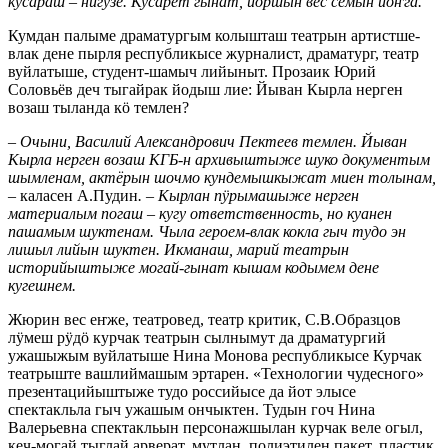
кусараш – нигузе. Кусарет гынат, йӧршын вес семын йоҥга.
Кумдан палыме драматургым колышташ театрын артистше-
влак дене пырля республикысе журналист, драматург, театр
вуйлатыше, студент-шамыч лийыныт. Прозаик Юрий
Соловьёв деч тыгайрак йодыш лие: Йыван Кырла нерген
возаш тыланда кӧ темлен?
–
Очыни, Василий Александрович Пектеев темлен. Йыван
Кырла нерген возаш КГБ-н архивыштыже шуко документым
шымленам, актёрын шочмо кундемышкыжат миен толынам,
–
каласен А.Пудин
. – Кырлан пӱрымашыже нерген
материалым погаш – кугу ответственность, но куанен
пашамым шуктенам. Чыла героем-влак кокла гыч тудо эн
лишыл лийын шуктен. Икманаш, марий театрын
историйыштыже могай-гынат кышам кодымем дене
кугешнем.
Жюрин вес еҥже, театровед, театр критик, С.В.Образцов
лӱмеш рӱдӧ курчак театрын сылнымут да драматургий
ужашыжым вуйлатыше Нина Монова республикысе Курчак
театрыште вашлиймашым эртарен. «Технологии чудесного»
презентацийыштыже тудо российысе да йот элысе
спектакльла гыч ужашым ончыктен. Тудын гоч Нина
Валерьевна спектакльын персонажшылан курчак веле огыл,
кеч-могай тыглай арверат, мутлан, полиэтилен пакет, пластик,