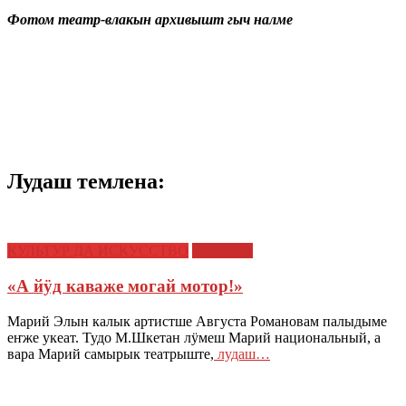
Фотом театр-влакын архивышт гыч налме
Лудаш темлена:
КУЛЬТУР ДА ИСКУССТВО
Чолгалык
«А йӱд каваже могай мотор!»
Марий Элын калык артистше Августа Романовам палыдыме
еҥже укеат. Тудо М.Шкетан лӱмеш Марий национальный, а
вара Марий самырык театрыште,
лудаш…