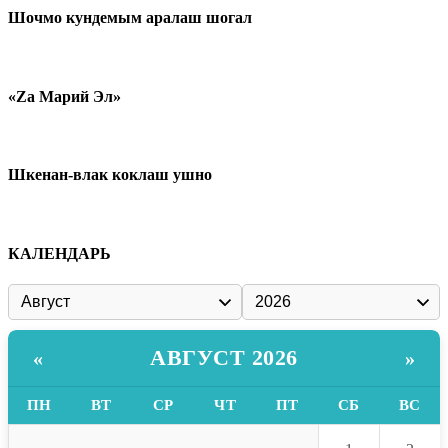
Шочмо кундемым аралаш шогал
«Zа Марий Эл»
Шкенан-влак коклаш ушно
КАЛЕНДАРЬ
АВГУСТ 2026
«
»
ПН
ВТ
СР
ЧТ
ПТ
СБ
ВС