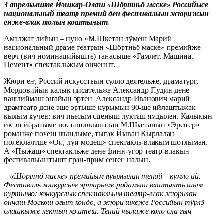
3 апрельыште Йошкар-Олаш «Шӧртньӧ маске» Российысе
национальный театр премий ден фестивальын жюрижын
еҥже-влак толын коштыныт.
Амалжат лийын – нуно «М.Шкетан лӱмеш Марий
национальный драме театрын «Шӧртньӧ маске» премийже
верч (вич номинацийыште) таҥасыше «Гамлет. Машина.
Цемент» спектакльжым онченыт.
Жюри еҥ, Россий искусствын сулло деятельже, драматург,
Мордовийын калык писательже Александр Пудин дене
вашлиймаш оҥайын эртен. Александр Иванович марий
драмтеатр дене эше эртыше курымын 90-ше ийлаштыжак
кылым кучен: вич пьесым сценыш лукташ ямдылен. Калыкын
ик эн йӧратыме постановкыштлан М.Шкетанын «Эреҥер»
романже почеш шындыме, тыгак Йыван Кырлалан
пӧлеклалтше «Ой, луй модеш» спектакль-влакым шотлыман.
А «Пыжаш» спектакльже дене финн-угор театр-влакын
фестивальыштышт гран-прим сеҥен налын.
–
«Шӧртнӧ маске» премийым пуымылан тений – кумло ий.
Фестиваль-конкурсым эртарыме радамыш вашталтышым
пуртымо: конкурслык спектакльым театр-влак жюрилан
ончаш Москош огыт кондо, а жюри шкеже Российын тӱрлӧ
олашкыже лектын коштеш. Тений чылаже коло ола гыч