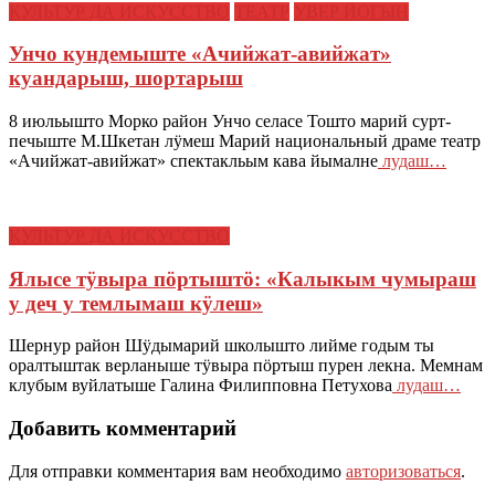
КУЛЬТУР ДА ИСКУССТВО
ТЕАТР
УВЕР ЙОГЫН
Унчо кундемыште «Ачийжат-авийжат»
куандарыш, шортарыш
8 июльышто Морко район Унчо селасе Тошто марий сурт-
печыште М.Шкетан лӱмеш Марий национальный драме театр
«Ачийжат-авийжат» спектакльым кава йымалне
лудаш…
КУЛЬТУР ДА ИСКУССТВО
Ялысе тӱвыра пӧртыштӧ: «Калыкым чумыраш
у деч у темлымаш кӱлеш»
Шернур район Шӱдымарий школышто лийме годым ты
оралтыштак верланыше тӱвыра пӧртыш пурен лекна. Мемнам
клубым вуйлатыше Галина Филипповна Петухова
лудаш…
Добавить комментарий
Для отправки комментария вам необходимо
авторизоваться
.