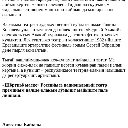
лийын кертеш манын палемден. Тидлан лач курчакым
ямдылыше еҥ шонен моштышо лийшаш да мастарлыкше
ситышаш.
Варажым театрын художественный вуйлатышыже Галина
Ковалева уналан тауштен да пӧлек шотеш «Бедный Акакий»
спектакль гыч Акакий курчакым да тошто фотокартычкым
кучыктен. Лач туштыжо театрын коллективше 1982 ийыште
Ереваныште эртаралтше фестиваль годым Сергей Образцов
дене пырля войзалтын.
Тыгай вашлиймаш-влак кеч-кунамат пайдалын эртат. Ме
жюрин еҥже-влак да пашашт нерген кумданрак пален налын
кертына, а нунышт – республикысе театрна-влакын илышышт
да репертуарышт, артистышт.
«Шӧртньӧ маске» Российысе национальный театр
премийым налше-влакын лӱмышт майыште пале
лийшаш.
Алевтина Байкова