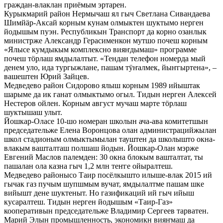
граждан-влаклан приёмым эртарен.
Курыкмарий район Нермычаш ял гыч Светлана Сивандаева
Шимйӓр-Аксай корным кунам олмыктен шуктымо нерген
йодышым пуэн. Республикын Транспорт да корно озанлык
министрже Александр Герасименкон мутшо почеш корным
«Ялысе кумдыкым комплексно вияҥдымаш» программе
почеш тӧрлаш ямдылалтыт. «Тендан телефон номерда мый
денем уло, ида тургыжлане, пашам тӱҥалмек, йыҥгыртена», –
вашештен Юрий Зайцев.
Медведево район Сидорово ялыш корным 1989 ийыштак
шарыме да ик ганат олмыктымо огыл. Тидын нерген Алексей
Нестеров ойлен. Корным август мучаш марте тӧрлаш
шуктышаш улыт.
Йошкар-Оласе 10-шо номеран школын ача-ава комитетшын
председательже Елена Воронцова олан администрацийжылан
школ стадионым олмыктымылан тауштен да школышто окна-
влакым вашталташ полшаш йодын. Йошкар-Олан мэрже
Евгений Маслов палемден: 30 окна блокым вашталтат, ты
пашалан ола казна гыч 1,2 млн теҥге ойыралтеш.
Медведево районысо Таир посёлкышто илыше-влак 2015 ий
гычак газ пучым шупшмым вучат, ямдылалтме пашам шке
вийышт дене шуктеныт. Но газификаций ий гыч ийыш
кусаралтеш. Тидын нерген йодышым «Таир-Газ»
кооперативын председательже Владимир Сергеев тарватен.
Марий Элын промышленность, экономикн вияҥмаш да