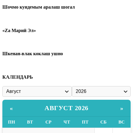
Шочмо кундемым аралаш шогал
«Zа Марий Эл»
Шкенан-влак коклаш ушно
КАЛЕНДАРЬ
АВГУСТ 2026
«
»
ПН
ВТ
СР
ЧТ
ПТ
СБ
ВС