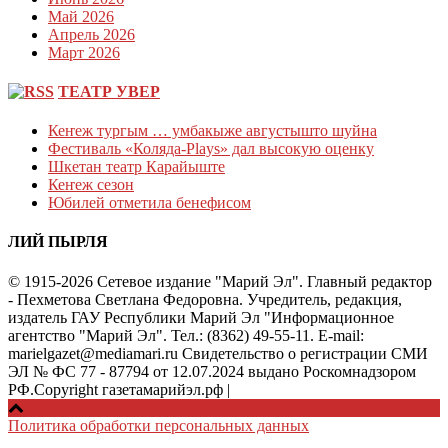
Май 2026
Апрель 2026
Март 2026
ТЕАТР УВЕР
Кеҥеж тургым … умбакыже августышто шуйна
Фестиваль «Коляда-Plays» дал высокую оценку
Шкетан театр Карайыште
Кеҥеж сезон
Юбилей отметила бенефисом
ЛИЙ ПЫРЛЯ
© 1915-2026 Сетевое издание "Марий Эл". Главный редактор
- Пехметова Светлана Федоровна. Учредитель, редакция,
издатель ГАУ Республики Марий Эл "Информационное
агентство "Марий Эл". Тел.: (8362) 49-55-11. E-mail:
marielgazet@mediamari.ru Свидетельство о регистрации СМИ
ЭЛ № ФС 77 - 87794 от 12.07.2024 выдано Роскомнадзором
РФ.Copyright газетамарийэл.рф
|
Политика обработки персональных данных