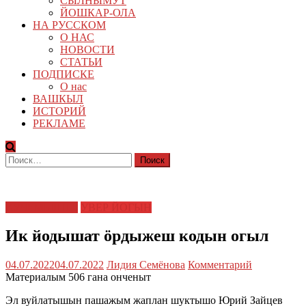
СЫЛНЫМУТ
ЙОШКАР-ОЛА
НА РУССКОМ
О НАС
НОВОСТИ
СТАТЬИ
ПОДПИСКЕ
О нас
ВАШКЫЛ
ИСТОРИЙ
РЕКЛАМЕ
Найти:
КУЧЕМЫШТЕ
УВЕР ЙОГЫН
Ик йодышат ӧрдыжеш кодын огыл
04.07.2022
04.07.2022
Лидия Семёнова
Комментарий
Материалым 506 гана онченыт
Эл вуйлатышын пашажым жаплан шуктышо Юрий Зайцев