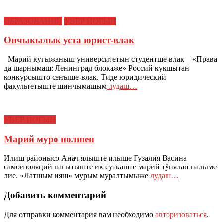
ОБРАЗОВАНИЙ
УВЕР ЙОГЫН
Ончыкылык уста юрист-влак
Марий кугыжаныш университетын студентше-влак – «Права
да шарнымаш: Ленинград блокаже» Россий кукшытан
конкурсышто сеҥыше-влак. Тиде юридический
факультетыште шинчымашым
лудаш…
УВЕР ЙОГЫН
Марий муро полшен
Илиш районысо Анач ялыште илыше Гузалия Васина
самоизоляций пагытыште ик суткаште марий тӱнялан палыме
лие. «Латшым ияш» мурым муралтымыже
лудаш…
Добавить комментарий
Для отправки комментария вам необходимо
авторизоваться
.