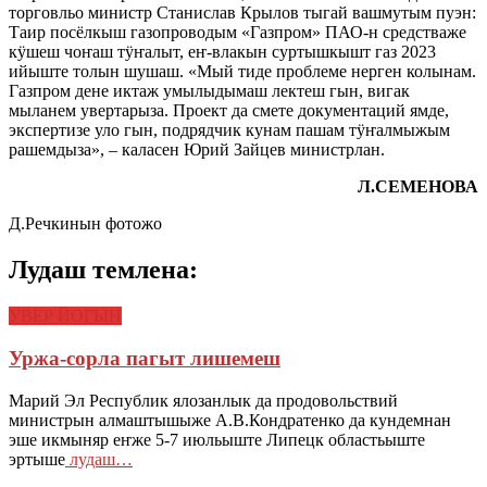
торговльо министр Станислав Крылов тыгай вашмутым пуэн:
Таир посёлкыш газопроводым «Газпром» ПАО-н средстваже
кӱшеш чоҥаш тӱҥалыт, еҥ-влакын суртышкышт газ 2023
ийыште толын шушаш. «Мый тиде проблеме нерген колынам.
Газпром дене иктаж умылыдымаш лектеш гын, вигак
мыланем увертарыза. Проект да смете документаций ямде,
экспертизе уло гын, подрядчик кунам пашам тӱҥалмыжым
рашемдыза», – каласен Юрий Зайцев министрлан.
Л.СЕМЕНОВА
Д.Речкинын фотожо
Лудаш темлена:
УВЕР ЙОГЫН
Уржа-сорла пагыт лишемеш
Марий Эл Республик ялозанлык да продовольствий
министрын алмаштышыже А.В.Кондратенко да кундемнан
эше икмыняр еҥже 5-7 июльыште Липецк областьыште
эртыше
лудаш…