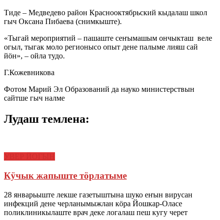
Тиде – Медведево район Краснооктябрьский кыдалаш школ
гыч Оксана Пибаева (снимкыште).
«Тыгай мероприятий – пашаште сеҥымашым ончыкташ веле
огыл, тыгак моло регионысо опыт дене палыме лияш сай
йӧн», – ойла тудо.
Г.Кожевникова
Фотом Марий Эл Образований да науко министерствын
сайтше гыч налме
Лудаш темлена:
УВЕР ЙОГЫН
Кÿчык жапыште тöрлатыме
28 январьыште лекше газетыштына шуко еҥын вирусан
инфекций дене черланымыжлан кöра Йошкар-Оласе
поликлиникылаште врач деке логалаш пеш кугу черет