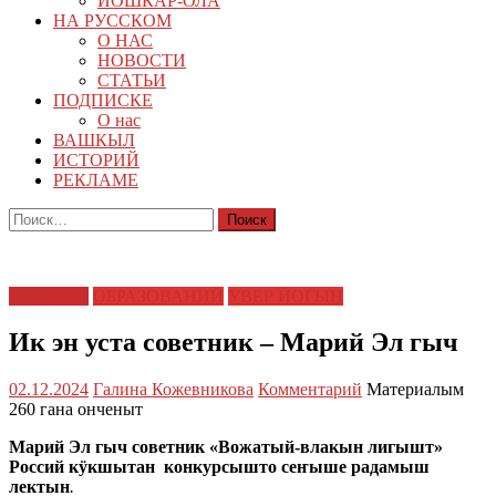
ЙОШКАР-ОЛА
НА РУССКОМ
О НАС
НОВОСТИ
СТАТЬИ
ПОДПИСКЕ
О нас
ВАШКЫЛ
ИСТОРИЙ
РЕКЛАМЕ
Найти:
нацпроект
ОБРАЗОВАНИЙ
УВЕР ЙОГЫН
Ик эн уста советник – Марий Эл гыч
02.12.2024
Галина Кожевникова
Комментарий
Материалым
260 гана онченыт
Марий Эл гыч советник «Вожатый-влакын лигышт»
Россий кӱкшытан конкурсышто сеҥыше радамыш
лектын
.