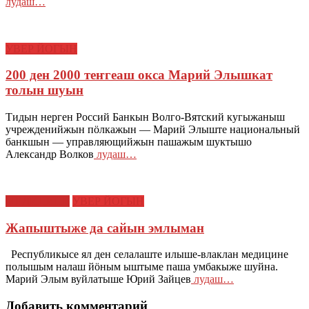
лудаш…
УВЕР ЙОГЫН
200 ден 2000 теҥгеаш окса Марий Элышкат
толын шуын
Тидын нерген Россий Банкын Волго-Вятский кугыжаныш
учрежденийжын пӧлкажын — Марий Элыште национальный
банкшын — управляющийжын пашажым шуктышо
Александр Волков
лудаш…
МЕДИЦИНЕ
УВЕР ЙОГЫН
Жапыштыже да сайын эмлыман
Республикысе ял ден селалаште илыше-влаклан медицине
полышым налаш йӧным ыштыме паша умбакыже шуйна.
Марий Элым вуйлатыше Юрий Зайцев
лудаш…
Добавить комментарий