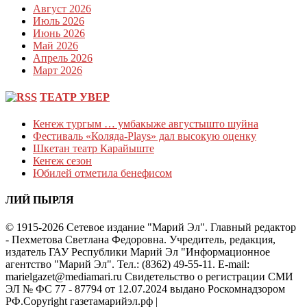
Август 2026
Июль 2026
Июнь 2026
Май 2026
Апрель 2026
Март 2026
ТЕАТР УВЕР
Кеҥеж тургым … умбакыже августышто шуйна
Фестиваль «Коляда-Plays» дал высокую оценку
Шкетан театр Карайыште
Кеҥеж сезон
Юбилей отметила бенефисом
ЛИЙ ПЫРЛЯ
© 1915-2026 Сетевое издание "Марий Эл". Главный редактор
- Пехметова Светлана Федоровна. Учредитель, редакция,
издатель ГАУ Республики Марий Эл "Информационное
агентство "Марий Эл". Тел.: (8362) 49-55-11. E-mail:
marielgazet@mediamari.ru Свидетельство о регистрации СМИ
ЭЛ № ФС 77 - 87794 от 12.07.2024 выдано Роскомнадзором
РФ.Copyright газетамарийэл.рф
|