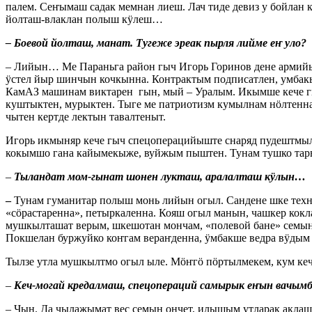
палем. Сеҥымаш садак мемнан лиеш. Лач тиде девиз у бойла
йолташ-влаклан полыш кӱлеш…
– Боевой йолташ, манат. Тугеже эреак пырля лийме еҥ уло?
– Лийын… Ме Параньга район гыч Игорь Горинов дене армий
ӱстел йыр шинчын кочкынна. Контрактым подписатлен, умба
КамАЗ машинам виктарен гын, мый – Уралым. Икымше кече г
куштыктен, мурыктен. Тыге ме патриотизм кумылнам нӧлтенн
чытен кертде лектын тавалтеныт.
Игорь икмыняр кече гыч спецоперацийыште снаряд пудештмыл
кокымшо гана кайымекыже, вуйжым пыштен. Тунам тушко та
–
Тыландат мом-гынат шонен лукташ, аралалташ кӱлын…
–
Тунам гуманитар полыш монь лийын огыл. Сандене шке тех
«сӧрастаренна», петыркаленна. Кояш огыл манын, чашкер ко
мушкылташат верым, шкешотан мончам, «полевой бане» семын
Покшелан буржуйко коҥгам вераҥденна, ӱмбакше ведра вӱдым 
Тылзе утла мушкылтмо огыл ыле. Мӧҥгӧ пӧртылмекем, кум ке
–
Кеч-могай кредалмаш, спецопераций самырык еҥын вач
– Чын. Да чылажымат вес семын ончет, илышым утларак акла