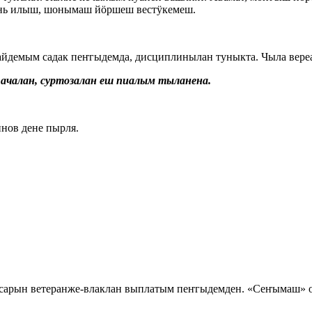
ынь илыш, шонымаш йӧршеш вестӱкемеш.
йдемым садак пеҥгыдемда, дисциплинылан туныкта. Чыла вере
ачалан, суртозалан еш пиалым тыланена.
нов дене пырля.
 сарын ветеранже-влаклан выплатым пеҥгыдемден. «Сеҥымаш»