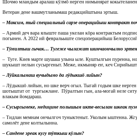
Шочмо мландым аралаш кӱлмӧ нерген нимынярат кокытеланен 
Ветеран дене вашмутланымаш редакцийштына эртыш.
– Максим, тый специальный сарзе операцийыш контракт по
– Армий деч вара ялыште паша укелан кӧра контрактым подп
погынен. А 2022 ий февральыште спецоперацийыш Белорусс
– Тӱҥалтыш гычак… Тугеже чылажат шинчаончылно эрте
– Туге. Киев марте шушаш улына ыле. Куштылгын пуренна, н
шукышт нелын сусыргеныт. Меже, икмыняр еҥ, кеч Сирийышт
– Лӱйкалымаш вучыдымо да лӱдыкшӧ лийын?
– Лӱдыкшӧ лийын, но шке верч огыл. Тыгай годым шке нерге
шотыштат от тургыжлане. Пӱралтын гын, ала-могай неле сит
влакым йомдараш.
– Сусыргымеке, медицине полышым икте-весылан шкеак пу
– Тидлан мемнам ончылгоч туныктеныт. Уколым ыштенна. Жг
самолёт дене колтылынна.
– Сандене эреак кугу тӱткыш кӱлын?