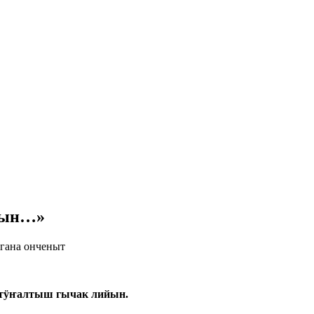
тын…»
гана онченыт
 тӱҥалтыш гычак лийын.