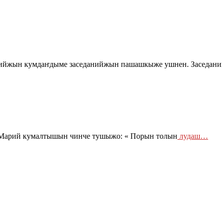
йжын кумдаҥдыме заседанийжын пашашкыже ушнен. Заседаний
 Марий кумалтышын чинче тушыжо: « Порын толын
лудаш…