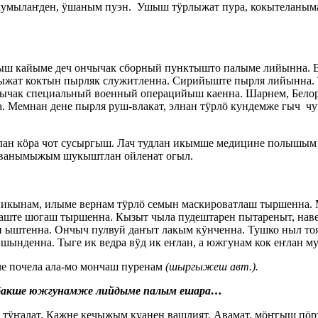
н кумылаҥден, ӱшаным пуэн. Ушыш тӱрлыжат пура, кокытеланым
ыш кайыме деч ончычак сборный пунктышто палыме лийынна. В
кыжат коктын пырляк служитленна. Сирийыште пырля лийынна.
ычак специальный военный операцийыш каенна. Шарнем, Бело
а. Мемнан дене пырля руш-влакат, элнан тӱрлӧ кундемже гыч 
ан кӧра чот сусыргыш. Лач тудлан икымше медицине полышым 
рванымыжым шукыштлан ойленат огыл.
никынам, илыме вернам тӱрлӧ семын маскироватлаш тыршенна
клаште шогаш тыршенна. Кызыт чыла пудештарен пытареныт, н
 ыштенна. Ончыч пулвуй даҥыт лакым кӱнченна. Тушко ныл тоя
шынденна. Тыге ик ведра вӱд ик еҥлан, а южгунам кок еҥлан 
че почела ала-мо мончаш пуренам
(шыргыжеш авт.).
ымбакше южгунамже лийдыме палым ешара…
ш тӱҥалат. Кажне кечыжым куанен вашлият. Авамат, мӧҥгыш пӧ