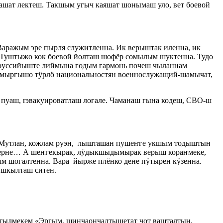
ашат лектеш. Такшым угыч каяшат шонымаш уло, вет боевой
аражым эре пырля служитленна. Ик верыштак иленна, ик
 Туштыжо кок боевой йолташ шофёр сомылым шуктенна. Тудо
руссийыште лиймына годым гармонь почеш чыланнам
чумыргышо тӱрлӧ национальностян военнослужащий-шамычат,
пуаш, rэвакуироватлаш логале. Чаманаш гына кодеш, СВО-ш
. Мутлан, кожлам руэн, лышташан пушеҥге укшым тодыштын
аверне… А шеҥгекырак, лӱдыкшыдымырак верыш кораҥмеке,
м шогалтенна. Вара йырже плёнко дене пӱтырен кӱзенна.
мушкылташ ситен.
ртылмекем «Эргым, шинчаончалтышетат чот вашталтын,