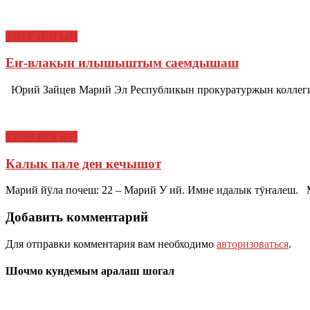
УВЕР ЙОГЫН
Еҥ-влакын илышыштым саемдышаш
Юрий Зайцев Марий Эл Республикын прокуратуржын коллеги
УВЕР ЙОГЫН
Калык пале ден кечышот
Марий йӱла почеш: 22 – Марий У ий. Имне идалык тӱҥалеш.
Добавить комментарий
Для отправки комментария вам необходимо
авторизоваться
.
Шочмо кундемым аралаш шогал