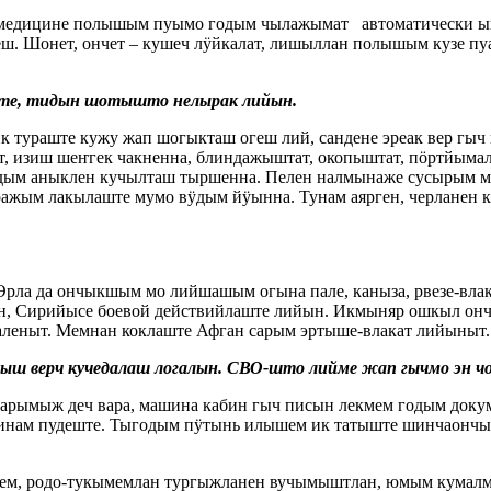
медицине полышым пуымо годым чылажымат автоматически ышт
ш. Шонет, ончет – кушеч лӱйкалат, лишыллан полышым кузе 
ште, тидын шотышто нелырак лийын.
ураште кужу жап шогыкташ огеш лий, сандене эреак вер гыч 
т, изиш шеҥгек чакненна, блиндажыштат, окопыштат, пӧртйыма
ӱдым аныклен кучылташ тыршенна. Пелен налмынаже сусырым 
аражым лакылаште мумо вӱдым йӱынна. Тунам аярген, черланен
ла да ончыкшым мо лийшашым огына пале, каныза, рвезе-влак, 
н, Сирийысе боевой действийлаште лийын. Икмыняр ошкыл он
леныт. Мемнан коклаште Афган сарым эртыше-влакат лийыныт.
лыш верч кучедалаш логалын. СВО-што лийме жап гычмо эн
арымыж деч вара, машина кабин гыч писын лекмем годым доку
нам пудеште. Тыгодым пӱтынь илышем ик татыште шинчаончы
ашем, родо-тукымемлан тургыжланен вучымыштлан, юмым кумал