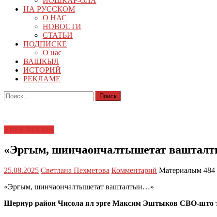
ЙОШКАР-ОЛА
НА РУССКОМ
О НАС
НОВОСТИ
СТАТЬИ
ПОДПИСКЕ
О нас
ВАШКЫЛ
ИСТОРИЙ
РЕКЛАМЕ
Найти:
УВЕР ЙОГЫН
«Эргым, шинчаончалтышетат ваштал
25.08.2025
Светлана Пехметова
Комментарий
Материалым 484 
«Эргым, шинчаончалтышетат вашталтын…»
Шернур район Чисола ял эрге Максим Эштыков СВО-што