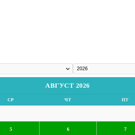
АВГУСТ 2026
СР
ЧТ
ПТ
5
6
7