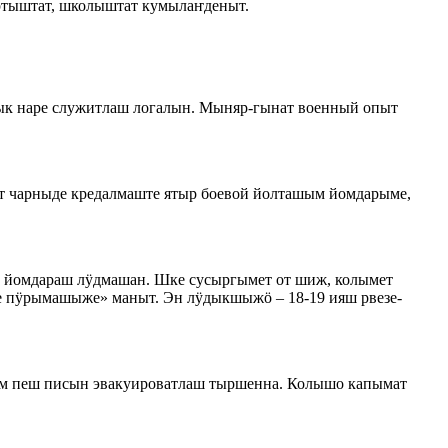
ртыштат, школыштат кумылаҥденыт.
лык наре служитлаш логалын. Мыняр-гынат военный опыт
т чарныде кредалмаште ятыр боевой йолташым йомдарыме,
м йомдараш лӱдмашан. Шке сусыргымет от шиж, колымет
е пӱрымашыже» маныт. Эн лӱдыкшыжӧ – 18-19 ияш рвезе-
ым пеш писын эвакуироватлаш тыршенна. Колышо капымат