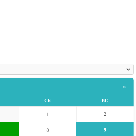
»
СБ
ВС
2
1
9
8