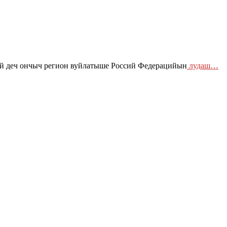
 деч ончыч регион вуйлатыше Россий Федерацийын
лудаш…