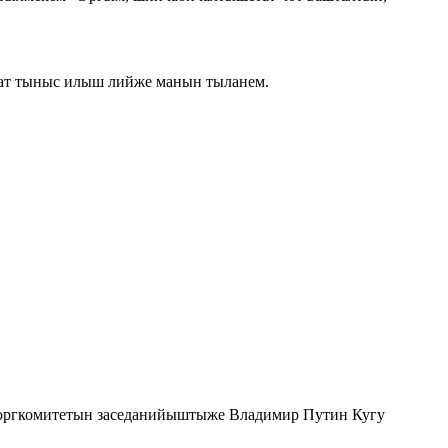
ат тыныс илыш лийже манын тыланем.
 оргкомитетын заседанийыштыже Владимир Путин Кугу