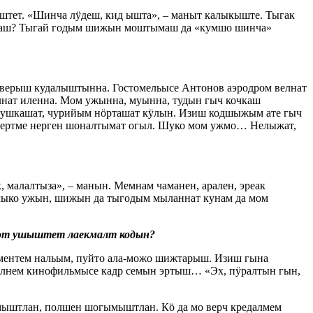
ет. «Шинча лӱдеш, кид ышта», – маныт калыкыште. Тыгак
пуаш? Тыгай годым шижын моштымаш да «кумшо шинча»
верыш кудалыштынна. Гостомельысе Антонов аэродром велнат
лнат иленна. Мом ужынна, муынна, тудын гыч кочкаш
мушкашат, чурийым нӧрташат кӱлын. Изиш кодшыжым ате гыч
 кертме нерген шоналтымат огыл. Шуко мом ужмо… Нелыжат,
малалтыза», – манын. Мемнам чаманен, арален, эреак
чыко ужын, шижын да тыгодым мыланнат кунам да мом
 чот ушыштет лаекмалт кодын?
ментем нальым, пуйто ала-можо шижтарыш. Изиш гына
лнем кинофильмысе кадр семын эртыш… «Эх, пӱралтын гын,
мыштлан, полшен шогымыштлан. Кӧ да мо верч кредалмем