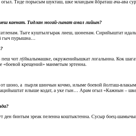
огыл. Тиде порысым шукташ, шке мландым йӧраташ ача-ава су
чеш каенат. Тидлан могай-гынат амал лийын?
исатленам. Тыге куштылгырак лиеш, шоненам. Сирийыштат ида
ий гыч пурышна…
н?
о пеш чот лӱйкалымашке, окруженийышкат логалынна. Кок шага
е «боевой крещений» манметым эртенна.
н от шоно, а пырля шинчын кочмо, илыме боевой йолташ-влакы
уацийыштат илыше кодат, а уке гын… Арам огыл «Кажнын – шк
энда?
ут ден бинтым эреак пеленна коштыктенна. Сусыр боец-шамыч