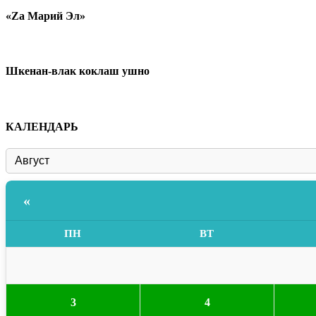
«Zа Марий Эл»
Шкенан-влак коклаш ушно
КАЛЕНДАРЬ
«
ПН
ВТ
3
4