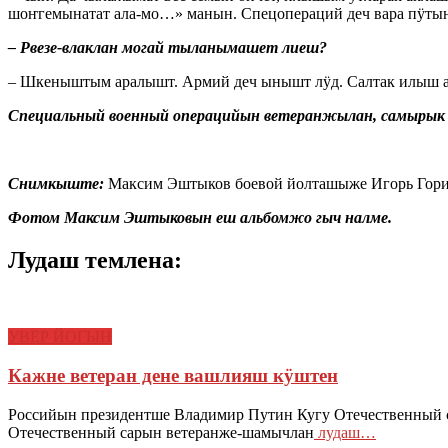
шоҥгемынатат ала-мо…» манын. Спецопераций деч вара пӱт
– Рвезе-влаклан могай тыланымашет лиеш?
– Шкеныштым аралышт. Армий деч ынышт лӱд. Салтак илыш а
Специальный военный операцийын ветеранжылан, самырык 
Снимкыште:
Максим Эштыков боевой йолташыже Игорь Гори
Фотом Максим Эштыковын еш альбомжо гыч налме.
Лудаш темлена:
УВЕР ЙОГЫН
Кажне ветеран дене вашлияш кӱштен
Российын президентше Владимир Путин Кугу Отечественный
Отечественный сарын ветеранже-шамычлан
лудаш…