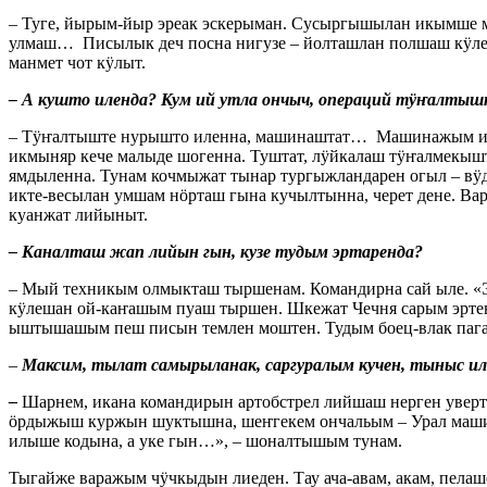
– Туге, йырым-йыр эреак эскерыман. Сусыргышылан икымше 
улмаш… Писылык деч посна нигузе – йолташлан полшаш кӱле
манмет чот кӱлыт.
– А кушто иленда? Кум ий утла ончыч, операций тӱҥалты
– Тӱҥалтыште нурышто иленна, машинаштат… Машинажым ик т
икмыняр кече малыде шогенна. Туштат, лӱйкалаш тӱҥалмекыш
ямдыленна. Тунам кочмыжат тынар тургыжландарен огыл – в
икте-весылан умшам нӧрташ гына кучылтынна, черет дене. В
куанжат лийыныт.
– Каналташ жап лийын гын, кузе тудым эртаренда?
– Мый техникым олмыкташ тыршенам. Командирна сай ыле. «Эр
кӱлешан ой-каҥашым пуаш тыршен. Шкежат Чечня сарым эрте
ыштышашым пеш писын темлен моштен. Тудым боец-влак пага
–
Максим, тылат самырыланак, саргуралым кучен, тыныс и
–
Шарнем, икана командирын артобстрел лийшаш нерген уверт
ӧрдыжыш куржын шуктышна, шеҥгекем ончальым – Урал маши
илыше кодына, а уке гын…», – шоналтышым тунам.
Тыгайже варажым чӱчкыдын лиеден. Тау ача-авам, акам, пел