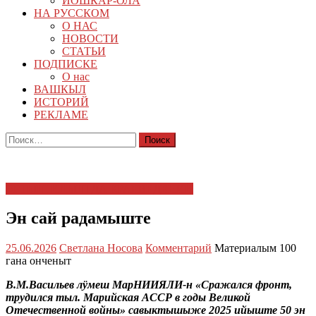
ЙОШКАР-ОЛА
НА РУССКОМ
О НАС
НОВОСТИ
СТАТЬИ
ПОДПИСКЕ
О нас
ВАШКЫЛ
ИСТОРИЙ
РЕКЛАМЕ
Найти:
ЭРТЫШ ИЛЫШ ДА КРАЕВЕДЕНИЙ
Эн сай радамыште
25.06.2026
Светлана Носова
Комментарий
Материалым 100
гана онченыт
В.М.Васильев лӱмеш МарНИИЯЛИ-н «Сражался фронт,
трудился тыл. Марийская АССР в годы Великой
Отечественной войны» савыктышыже 2025 ийыште 50 эн