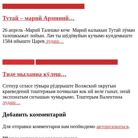
ЭРТЫШ ИЛЫШ ДА КРАЕВЕДЕНИЙ
Тутай – марий Арминий…
26 апрель -Марий Талешке кече Марий калыкын Тутай лӱман
талешкыжат лийын. Лач ты шӱдӧвуйын кучымо кундемыште
1584 ийыште Царев
лудаш…
УВЕР ЙОГЫН
ЭРТЫШ ИЛЫШ ДА КРАЕВЕДЕНИЙ
Тиде мыланна кӱлеш…
Сотнур селасе тӱвыра рӱдерыште Волжский округын
краеведений тоштержым почмылан кок ий веле гынат, оҥай
экспонатым ситышын чумырымо. Тоштерым Валентина
лудаш…
Добавить комментарий
Для отправки комментария вам необходимо
авторизоваться
.