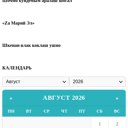
Шочмо кундемым аралаш шогал
«Zа Марий Эл»
Шкенан-влак коклаш ушно
КАЛЕНДАРЬ
АВГУСТ 2026
«
»
ПН
ВТ
СР
ЧТ
ПТ
СБ
ВС
1
2