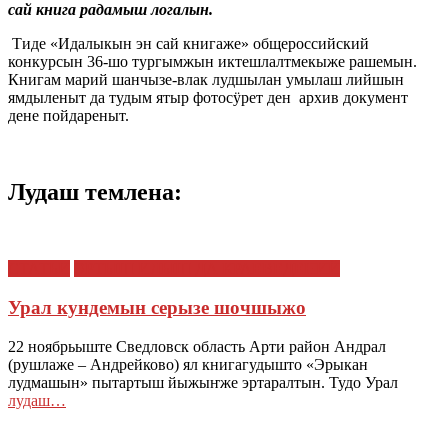
сай книга радамыш логалын.
Тиде «Идалыкын эн сай книгаже» общероссийский
конкурсын 36-шо тургымжын иктешлалтмекыже рашемын.
Книгам марий шанчызе-влак лудшылан умылаш лийшын
ямдыленыт да тудым ятыр фотосӱрет ден архив документ
дене пойдареныт.
Лудаш темлена:
СТАТЬИ
ЭРТЫШ ИЛЫШ ДА КРАЕВЕДЕНИЙ
Урал кундемын серызе шочшыжо
22 ноябрьыште Сведловск область Арти район Андрал
(рушлаже – Андрейково) ял книгагудышто «Эрыкан
лудмашын» пытартыш йыжыҥже эртаралтын. Тудо Урал
лудаш…