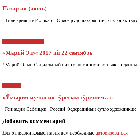
Пазар ак (июль)
Тиде арняште Йошкар—Оласе рӱдӧ пазарыште сатулан ак тыгай: 
МАРИЙ ЭЛ : ТАЧЕ
«Марий Эл»: 2017 ий 22 сентябрь
! Марий Элын Социальный вияҥмаш министерствыжын данныйж
СТАТЬИ
«Ӱмырем мучко ик сӱретым сӱретлем…»
Геннадий Сабанцев Россий Федерацийын сулло художник
Добавить комментарий
Для отправки комментария вам необходимо
авторизоваться
.