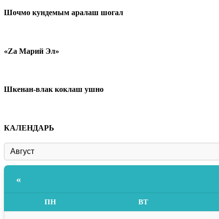
Шочмо кундемым аралаш шогал
«Zа Марий Эл»
Шкенан-влак коклаш ушно
КАЛЕНДАРЬ
«
ПН
ВТ