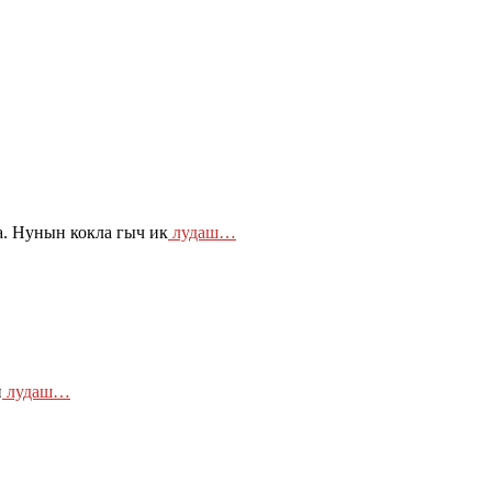
. Нунын кокла гыч ик
лудаш…
н
лудаш…