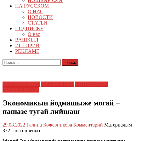
ЙОШКАР-ОЛА
НА РУССКОМ
О НАС
НОВОСТИ
СТАТЬИ
ПОДПИСКЕ
О нас
ВАШКЫЛ
ИСТОРИЙ
РЕКЛАМЕ
Найти:
ОБРАЗОВАНИЙ
УВЕР ЙОГЫН
ШИНЧЫМАШ
КУГОРНЫШТО
Экономикын йодмашыже могай –
пашазе тугай лийшаш
29.08.2022
Галина Кожевникова
Комментарий
Материалым
372 гана онченыт