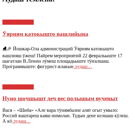
УВЕР ЙОГЫН
Ӱярням катокышто вашлийына
⛸🎉 Йошкар-Ола администраций Ӱярням катокышто
вашлияш ӱжеш! Пайрем мероприятий 22 февральыште 17
шагатлан В.Ленин лӱмеш площадьыште тӱҥалшаш.
Программыште: фигурист-влакын
лудаш…
УВЕР ЙОГЫН
Нуно шочшышт деч вес полышым вученыт
Вася – «Шиба» «Але вара тӱнямбалне алят огыт умыло:
Россий ваштареш каяш нимолан. Тудын дене келшаш кӱлеш.
А кӧ
лудаш…