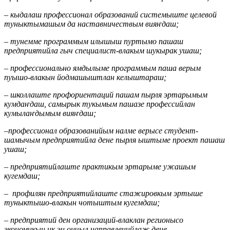
– кыдалаш профессионал образований системыште целевой
туныктымашым да наставничествым вияҥдаш;
– тунемме программым илышыш пуртымо пашаш
предприятийла гыч специалист-влакым шукырак ушаш;
– профессионально ямдылыме программым паша верым
пуышо-влакын йодмашыштлан келыштараш;
– школлаште профориентаций пашам пырля эртарымым
кумдаҥдаш, самырык тукымым пашазе профессийлан
кумылаҥдымым вияҥдаш;
–профессионал образованийым налме верысе студент-
шамычым предприятийла дене пырля ыштыме проект пашаш
ушаш;
– предприятийлаште практикым эртарыме ужашым
кугемдаш;
– профилян предприятийлаште стажировкым эртыше
туныктышо-влакын чотыштым кугемдаш;
– предприятий ден организаций-влаклан регионысо
экономикын ик эн ончыл направленийлаж дене