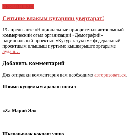
УВЕР ЙОГЫН
Сеҥыше-влакым кугарнян увертарат!
19 апрельыште «Национальные приоритеты» автономный
коммерческий огыл организаций «Демографий»
национальный проектын «Кугурак тукым» федеральный
проектшым илышыш пуртымо кышкарыште эртарыме
лудаш…
Добавить комментарий
Для отправки комментария вам необходимо
авторизоваться
.
Шочмо кундемым аралаш шогал
«Zа Марий Эл»
Шкенан-влак коклаш ушно