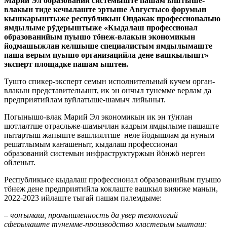
Марий Эл образований системыште пашам ыштыше-
влакын тиде кечылаште эртыше Августысо форумын
кышкарыштыже республикын Ондакак профессионально
ямдылыме рӱдерыштыже «Кыдалаш профессионал
образованийым пуышо тӧнеж-влакын экономикын
йодмашыжлан келшыше специалистым ямдылымаште
паша верым пуышо организацийла дене вашкылышт»
эксперт площадке пашам ыштен.
Тушто спикер-эксперт семын исполнительный кучем орган-
влакын представительышт, ик эн ончыл тунемме верлам да
предприятийлам вуйлатыше-шамыч лийыныт.
Погынышо-влак Марий Эл экономикын ик эн тӱҥлан
шотлалтше отрасльже-шамычлан кадрым ямдылыме пашаште
пытартыш жапыште вашлиялтше неле йодышлам да нуным
решатлымым каҥашеныт, кыдалаш профессионал
образований системын инфраструктуржын йӧнжӧ нерген
ойленыт.
Республикысе кыдалаш профессионал образованийым пуышо
тӧнеж дене предприятийла коклаште вашкыл вияҥже манын,
2022-2023 ийлаште тыгай пашам палемдыме:
– чоҥымаш, промышленность да увер технологий
сферылаште тунемме-производство кластерым ышташ;