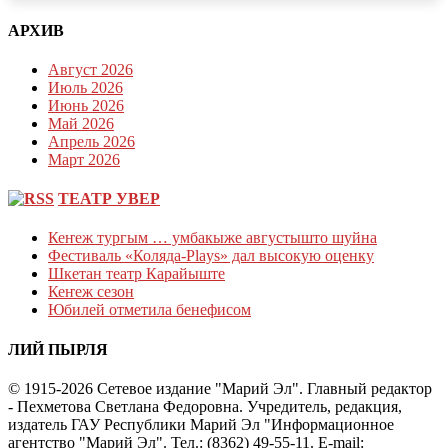
АРХИВ
Август 2026
Июль 2026
Июнь 2026
Май 2026
Апрель 2026
Март 2026
ТЕАТР УВЕР
Кеҥеж тургым … умбакыже августышто шуйна
Фестиваль «Коляда-Plays» дал высокую оценку
Шкетан театр Карайыште
Кеҥеж сезон
Юбилей отметила бенефисом
ЛИЙ ПЫРЛЯ
© 1915-2026 Сетевое издание "Марий Эл". Главный редактор
- Пехметова Светлана Федоровна. Учредитель, редакция,
издатель ГАУ Республики Марий Эл "Информационное
агентство "Марий Эл". Тел.: (8362) 49-55-11. E-mail: