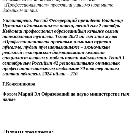
«Профессионалитет» проектыш ушнымо шотышто
йодышым ончаш.
Ушештарена, Россий Федерераций президент Владимир
Путинын кӱштымашыже почеш, тений гыч 2 октябрь
Кыдалаш профессионал образованийын кечыже семын
палемдалташ тӱҥалеш. Тыгак 2022 ий гыч элна мучко
«Профессионалитет» проектым илышыш пурташ
тӱҥалме, тудын тӱн шонымашыже – экономикын
реальный секторжылн йодмашыжлан келшыше
специалист-влакым у модель почеш ямдылымаш. Тений 1
сентябрь гыч Российын 42 регионыштыжо ончыкылык
профессионал-шамычым ямдылыше 70 кластер пашам
ышташ тӱҥалеш, 2024 ийлан – 210.
Г.Кожевникова
Фотом Марий Эл Образований да науко министерстве гыч
налме
Лудаш темлена: