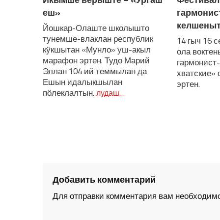
еш»
гармонис
келшены
Йошкар-Олаште школышто
тунемше-влаклан республик
14 гыч 16 
кӱкшытан «Мунло» уш-акыл
ола вокте
марафон эртен. Тудо Марий
гармонист-
Эллан 104 ий теммылан да
хватские»
Ешын идалыкшылан
эртен.
пӧлеклалтын.
лудаш…
Добавить комментарий
Для отправки комментария вам необходим