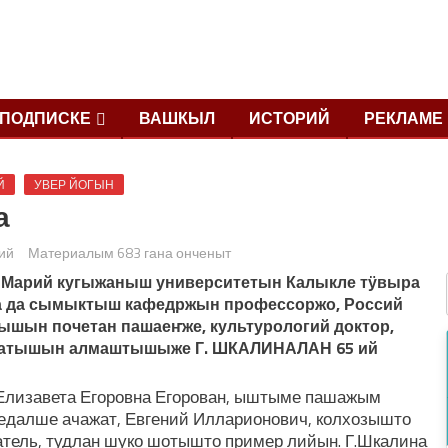
ПОДПИСКЕ
ВАШКЫЛ
ИСТОРИЙ
РЕКЛАМЕ
Й
УВЕР ЙОГЫН
а
ий
Материалым 683 гана онченыт
 Марий кугыжаныш университетын
Калыкле тӱвыра
 да сымыктыш кафедржын
профессоржо, Россий
шын почетан пашаеҥже, культурологий доктор,
йлатышын алмаштышыже
Г. ШКАЛИНАЛАН 65 ий
Елизавета Егоровна Егорован, ыштыме пашажым
едалше ачажат, Евгений Илларионович, колхозышто
атель, тудлан шуко шотышто пример лийын. Г.Шкалина