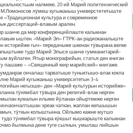
циальностьым налмеке, 20 ий Марий политехнический
о М.Ломоносов лӱмеш кугыжаныш универститетыште
е «Традиционная культура и современное
рык диссертаций-влакым арален.
ыр шанче да мер конференцийлаште калыкнан
акым ыштен. «Марий Эл» ГТРК-ан радиоканалыште
н историйже гыч» передачыже шкенан тӱвырана велке
пыштыже тудо Марий Элысе шанче гумманитарий-
м вуйлатен. Ятыр монографийын, статья ден книган
гу пашаже – «Священный мир марийский» книгаже.
мданрак ончалаш тарватыше туныктышо-влак кокла
далне Марий кугыжаныш университетын 3-4
логийын негызше» ден «Марий культурын историйже»
анна тӱнямбал тӱвыра ден религий-влак нерген
юмылан кумалын илыме йӱланан ойыртемже нерген
шинчаончалтышан эреак чаткан, жаплан келшышын
амыч, тӱткын колыштынна. Ойлымо кажне мутшо
т тудо тӱнямбал тӱвыра кӱкшыт кышкарыште калыкнан
шочмо йылмына дене туге сылнын, умылаш лийшын