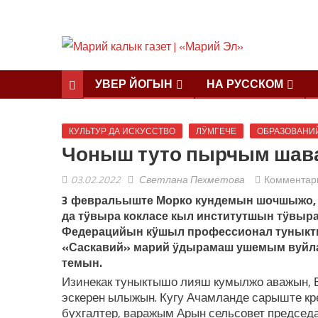
УВЕР ЙОГЫН
НА РУССКОМ
КУЛЬТУР ДА ИСКУССТВО
ЛӰМГЕЧЕ
ОБРАЗОВАНИ
Чоныш туто пырчым шав
03.02.2022
Светлана Пехметова
Комментар
3 февральыште Морко кундемын шочшыжо,
да тӱвыра кокласе кыл институтшын
т
ӱвыра
Федерацийын к
ӱшыл профессионал туныкты
«Саскавий» марий ӱдырамаш ушемым ву
темын.
Изинекак туныктышо лияш кумылжо аважын, 
эскерен ылыжын. Кугу Ачамланде сарыште кр
бухгалтер, варажым Арын сельсовет председ