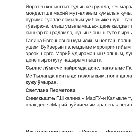
Йӧратен колыштыт тудын кеч рушла, кеч марл
мондалтше марий мут-влакым кумылын кучыл
пӱрымӧ суапле сомылым умбакыже шуя – тач
тӱвыраже, илыш умылымашыж дене кылдалтш
кышкар гоч радамла, нунын чоныш туто пырч
Галина Евгеньевнан кумылжым нӧлташ полш
ушем. Вуйверын палемдыме мероприятийым
эреак шерге. Марий ӱдырамашын чапшым, лӱ
дене пырля кугу надырым пышта.
Сылне лӱмгече пайремда дене, пагалыме Га
Ме Тыланда пеҥгыде тазалыкым, поян да ла
кужу ӱмыран.
Светлана Пехметова
Г.Шкалина – МарГУ-н Калыкле т
Снимкыште:
влак дене «Марий вуйчиемым аралена» регио
ЛУДАШ ТЕМЛЕНА:
Икымше верыште – «Ургаш
Фестивал