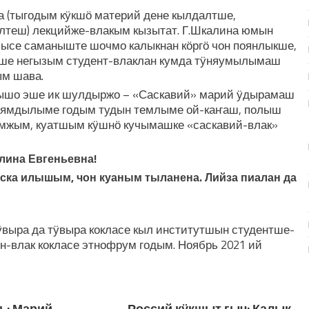
а (тыгодым кӱкшӧ материй дене кылдалтше,
теш) лекцийже-влакым кызытат. Г.Шкалина юмын
ысе саманыште шочмо калыкнан кӧргӧ чон поянлыкше,
е негызым студент-влаклан кумда тӱняумылымаш
ым шава.
ышо эше ик шулдыржо – «Саскавий» марий ӱдырамаш
 ямдылыме годым тудын темлыме ой-каҥаш, полыш
мжым, куатшым кӱшнӧ кучымашке «саскавий-влак»
лина Евгеньевна!
ска илышым, чон куаным тыланена. Лийза пиалан да
ӱвыра да тӱвыра кокласе кыл институтшын студентше-
н-влак кокласе этнофрум годым. Ноябрь 2021 ий
ь: Марий
Россий кӱкшыт гыч: Калык