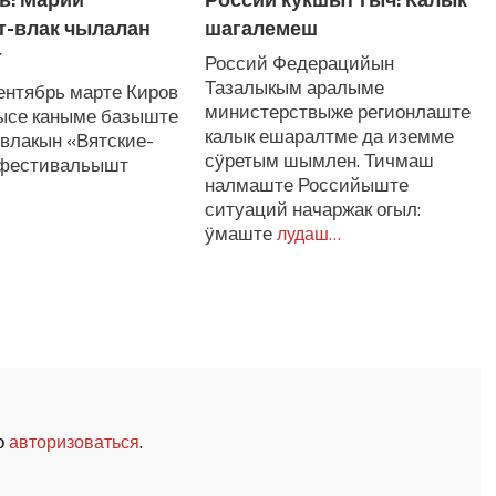
т-влак чылалан
шагалемеш
т
Россий Федерацийын
Тазалыкым аралыме
сентябрь марте Киров
министерствыже регионлаште
нысе каныме базыште
калык ешаралтме да иземме
влакын «Вятские-
сӱретым шымлен. Тичмаш
 фестивальышт
налмаште Российыште
ситуаций начаржак огыл:
ӱмаште
лудаш…
о
.
авторизоваться