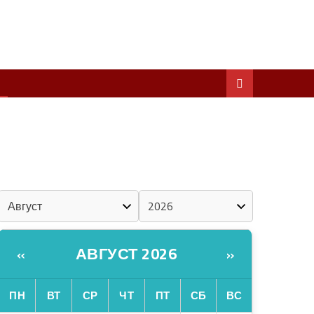
ШКЕНАН КОКЛАШ УШНО
ШОЧМО КУНДЕМЫМ АРАЛАШ ШОГАЛ
«ZА МАРИЙ ЭЛ»
ШКЕНАН-ВЛАК КОКЛАШ УШНО
КАЛЕНДАРЬ
АВГУСТ 2026
«
»
ПН
ВТ
СР
ЧТ
ПТ
СБ
ВС