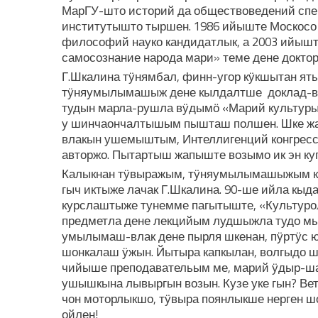
МарГУ-што историй да обществоведений спе
институтышто тыршен. 1986 ийыште Москос
философий науко кандидатлык, а 2003 ийышт
самосознание народа мари» теме дене докто
Г.Шкалина тӱнямбал, финн-угор кӱкшытан ят
тӱняумылымашыж дене кылдалтше доклад-вл
тудын марла-рушла вӱдымӧ «Марий культуры
у шинчаончалтышым пышташ полшен. Шке жа
влакын ушемыштым, Интеллигенций конгрессы
авторжо. Пытартыш жапыште возымо ик эн ку
Калыкнан тӱвыражым, тӱняумылымашыжым ку
гыч иктыже лачак Г.Шкалина. 90-ше ийла кы
курслаштыже тунемме пагытыште, «Культуро
предметла дене лекцийым лудшыжла тудо мыл
умылымаш-влак дене пырля шкенан, пӱртӱс 
шонкалаш ӱжын. Йытыра капкылан, волгыдо 
чийыше преподавательым ме, марий ӱдыр-ш
ушышкына лывыргын возын. Кузе уке гын? Ве
чон моторлыкшо, тӱвыра поянлыкше нерген 
ойлен!