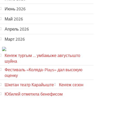
Июнь 2026
Май 2026
Апрель 2026
Март 2026
ТЕАТР УВЕР
Кеҥеж тургым … умбакыже августышто
шуйна
Фестиваль «Коляда-Plays» дал высокую
оценку
Шкетан театр Карайыште
Кеҥеж сезон
Юбилей отметила бенефисом
ЛИЙ ПЫРЛЯ