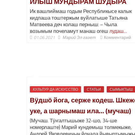
ИЛЫШ МУНДЫРАМ ШӰДЫРА
Ик вашлиймаш годым Республикысе калык
кидпаша тоштержым вуйлатыше Татьяна
Матвеева деч колаш перныш: – Чыла
возымым почеламут манаш огеш
лудаш…
01.06.2021
Марий Эл газет
Комментарий
КУЛЬТУР ДА ИСКУССТВО
СТАТЬИ
СЫМЫКТЫШ
Вӱдшӧ йога, серже кодеш. Шкеж
уке, а шарнымаш ила… (мучаш)
(Мучаш. Тӱҥалтышыже 32-шо, 34-ше
номерлаште) Марий кундемыш толмекыже,
Андрей Яковлевичын йочала йывыртымыж