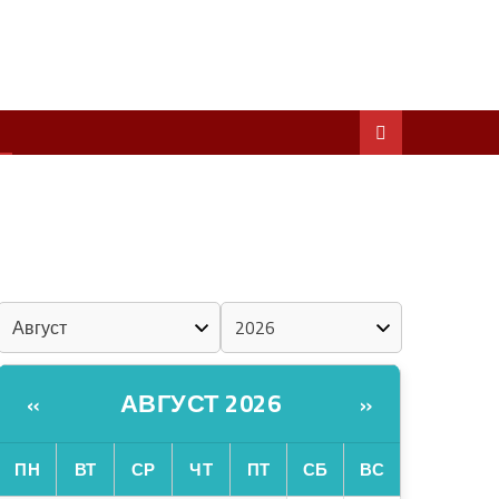
ШКЕНАН КОКЛАШ УШНО
ШОЧМО КУНДЕМЫМ АРАЛАШ ШОГАЛ
«ZА МАРИЙ ЭЛ»
ШКЕНАН-ВЛАК КОКЛАШ УШНО
КАЛЕНДАРЬ
АВГУСТ 2026
«
»
ПН
ВТ
СР
ЧТ
ПТ
СБ
ВС