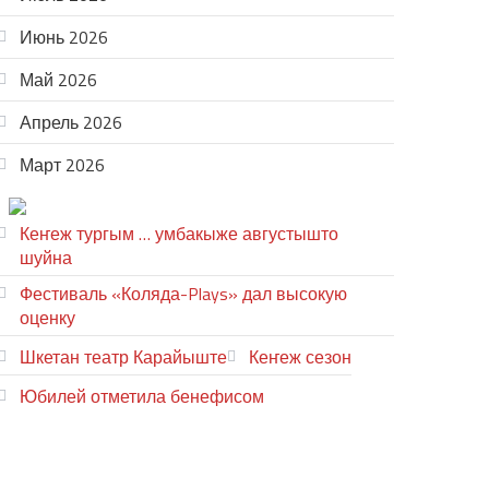
Июнь 2026
Май 2026
Апрель 2026
Март 2026
ТЕАТР УВЕР
Кеҥеж тургым … умбакыже августышто
шуйна
Фестиваль «Коляда-Plays» дал высокую
оценку
Шкетан театр Карайыште
Кеҥеж сезон
Юбилей отметила бенефисом
ЛИЙ ПЫРЛЯ