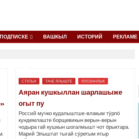
ПОДПИСКЕ
ВАШКЫЛ
ИСТОРИЙ
РЕКЛАМЕ
СТАТЬИ
ТАЧЕ ЯЛЫШТЕ
ЯЛОЗАНЛЫК
Аяран кушкыллан шарлашыже
»
огыт пу
Россий мучко кудалыштше-влакым тӱрлӧ
м
кундемлаште борщевикын верын-верын
чодыра гай кушкын шогалмышт чот ӧрыктара.
м.
Марий Элыштат тыгай сӱретым ятыр