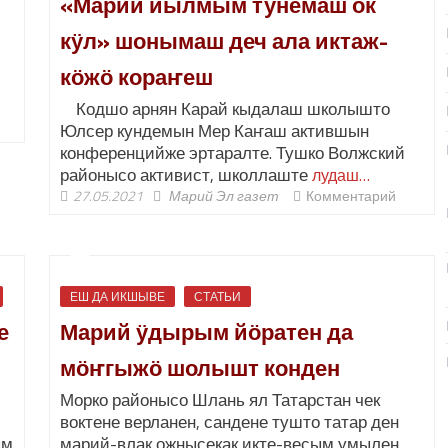
«Марий йылмым тунемаш ок
кӱл» шонымаш деч ала иктаж-
кӧжӧ кораҥеш
Кодшо арнян Карай кыдалаш школышто
Юлсер кундемын Мер Каҥаш актившын
конференцийже эртаралте. Тушко Волжский
районысо активист, школлаште
лудаш…
27.05.2021
Марий Эл газет
Комментарий
ЕШ ДА ИКШЫВЕ
СТАТЬИ
е
Марий ӱдырым йӧратен да
мӧҥгыжӧ шолышт конден
Морко районысо Шлань ял Татарстан чек
воктене верланен, сандене тушто татар ден
ым
марий-влак ожнысекак икте-весым умылен,