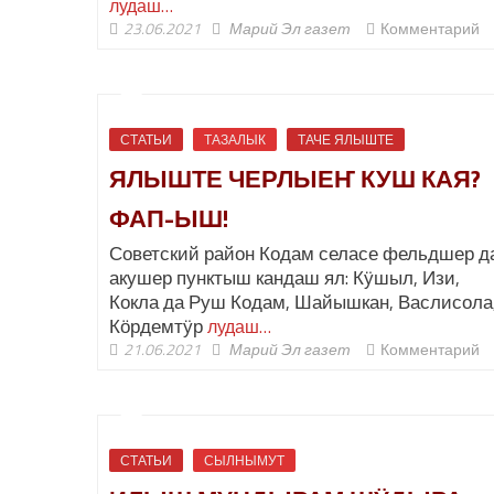
лудаш…
23.06.2021
Марий Эл газет
Комментарий
СТАТЬИ
ТАЗАЛЫК
ТАЧЕ ЯЛЫШТЕ
ЯЛЫШТЕ ЧЕРЛЫЕҤ КУШ КАЯ?
ФАП-ЫШ!
Советский район Кодам селасе фельдшер д
акушер пунктыш кандаш ял: Кӱшыл, Изи,
Кокла да Руш Кодам, Шайышкан, Васлисола
Кӧрдемтӱр
лудаш…
21.06.2021
Марий Эл газет
Комментарий
СТАТЬИ
СЫЛНЫМУТ