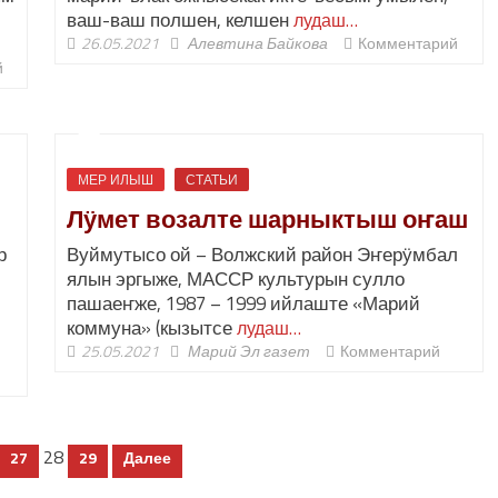
ваш-ваш полшен, келшен
лудаш…
26.05.2021
Алевтина Байкова
Комментарий
й
МЕР ИЛЫШ
СТАТЬИ
Лӱмет возалте шарныктыш оҥаш
р
Вуймутысо ой – Волжский район Эҥерӱмбал
ялын эргыже, МАССР культурын сулло
пашаеҥже, 1987 – 1999 ийлаште «Марий
коммуна» (кызытсе
лудаш…
25.05.2021
Марий Эл газет
Комментарий
28
27
29
Далее