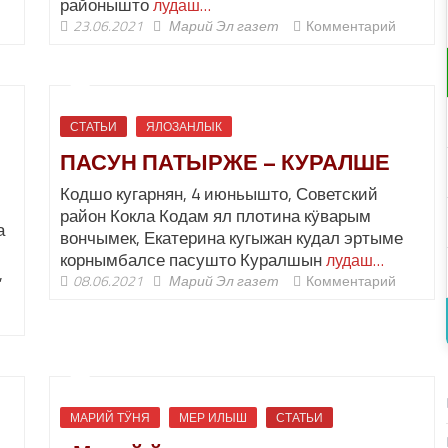
районышто
лудаш…
23.06.2021
Марий Эл газет
Комментарий
СТАТЬИ
ЯЛОЗАНЛЫК
ПАСУН ПАТЫРЖЕ – КУРАЛШЕ
Кодшо кугарнян, 4 июньышто, Советский
район Кокла Кодам ял плотина кӱварым
а
вончымек, Екатерина кугыжан кудал эртыме
корнымбалсе пасушто Куралшын
лудаш…
,
08.06.2021
Марий Эл газет
Комментарий
МАРИЙ ТӰНЯ
МЕР ИЛЫШ
СТАТЬИ