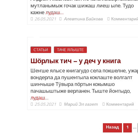
мутланымыж гочак шижаш лиеш ыле. Тудо
кажне
лудаш…
26.05.2021
Алевтина Байкова
Комментари
СТАТЬИ
ТАЧЕ ЯЛЫШТЕ
Шӧрлык тич – у деч у книга
Шеҥше ялысе книгагудо села покшелне, ужа
вондерла да пушеҥгыла коклаште волгалт
шинчыше Тӱвыра пӧртын кокымшо
пачашыштыже верланен. Тыште йоҥгыдо,
лудаш…
25.05.2021
Марий Эл газет
Комментарий
Пагинация
…
Назад
1