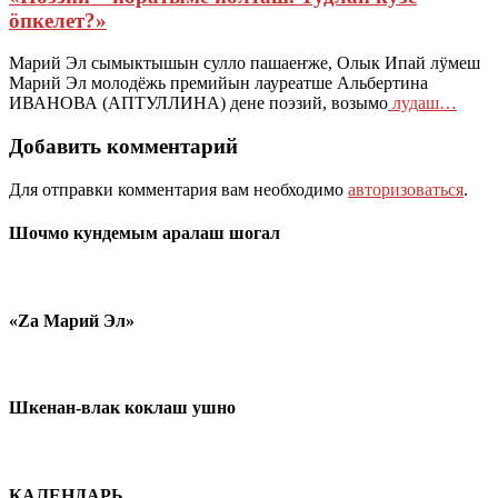
ӧпкелет?»
Марий Эл сымыктышын сулло пашаеҥже, Олык Ипай лӱмеш
Марий Эл молодёжь премийын лауреатше Альбертина
ИВАНОВА (АПТУЛЛИНА) дене поэзий, возымо
лудаш…
Добавить комментарий
Для отправки комментария вам необходимо
авторизоваться
.
Шочмо кундемым аралаш шогал
«Zа Марий Эл»
Шкенан-влак коклаш ушно
КАЛЕНДАРЬ