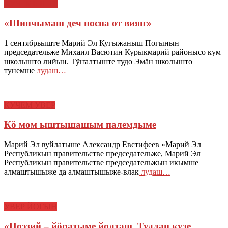
КУЧЕМЫШТЕ
«Шинчымаш деч посна от вияҥ»
1 сентябрьыште Марий Эл Кугыжаныш Погынын
председательже Михаил Васютин Курыкмарий районысо кум
школышто лийын. Тӱҥалтыште тудо Эмӓн школышто
тунемше
лудаш…
КУЧЕМ УВЕР
Кӧ мом ыштышашым палемдыме
Марий Эл вуйлатыше Александр Евстифеев «Марий Эл
Республикын правительстве председательже, Марий Эл
Республикын правительстве председательжын икымше
алмаштышыже да алмаштышыже-влак
лудаш…
УВЕР ЙОГЫН
«Поэзий – йӧратыме йолташ. Тудлан кузе