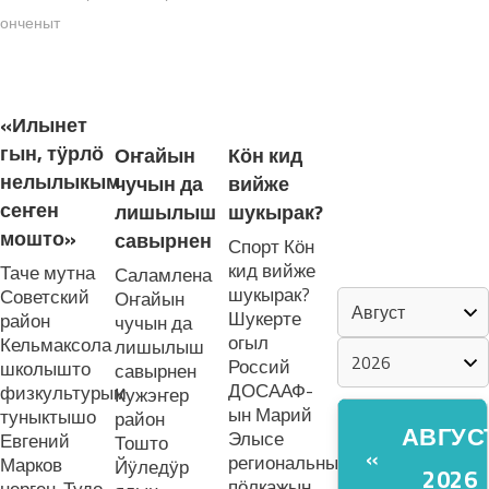
онченыт
«ZА МАРИЙ
ЭЛ»
ЛУДАШ ТЕМЛЕНА:
«Илынет
ШКЕНАН-
гын, тӱрлӧ
Оҥайын
Кӧн кид
ВЛАК
нелылыкым
чучын да
вийже
КОКЛАШ
сеҥен
УШНО
лишылыш
шукырак?
мошто»
савырнен
Спорт Кӧн
кид вийже
КАЛЕНДАРЬ
Таче мутна
Саламлена
шукырак?
Советский
Оҥайын
Шукерте
район
чучын да
огыл
Кельмаксола
лишылыш
Россий
школышто
савырнен
ДОСААФ-
физкультурым
Кужэҥер
ын Марий
туныктышо
район
АВГУС
Элысе
Евгений
Тошто
«
региональный
Марков
Йӱледӱр
2026
пӧлкажын