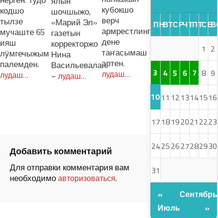
нерген. Тудо
ялын
кубокшо
кодшо
шочшыжо,
верч
тылзе
«Марий Эл»
ПН
ВТ
СР
ЧТ
ПТ
СБ
В
армрестлинг
мучаште 65
газетын
дене
ияш
корректоржо
1
2
таҥасымаш
лӱмгечыжым
Нина
эртен.
палемден.
Васильевалан
3
4
5
6
7
8
9
лудаш…
лудаш…
–
лудаш…
10
11
12
13
14
15
16
17
18
19
20
21
22
23
24
25
26
27
28
29
30
Добавить комментарий
Для отправки комментария вам
31
необходимо
.
авторизоваться
«
Сентябрь
Июль
»