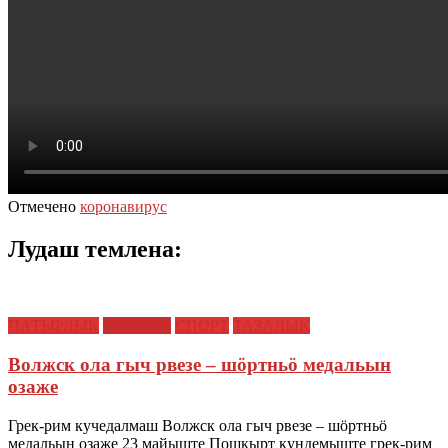
Отмечено
коронавирус
Лудаш темлена:
ПАТЫРЛЫК
Сеҥымаш
СПОРТ
ТАЗАЛЫК
Волжск ола гыч рвезе – шӧртньӧ медальын
озаже
Грек-рим кучедалмаш Волжск ола гыч рвезе – шӧртньӧ
медальын озаже 23 майыште Пошкырт кундемыште грек-рим