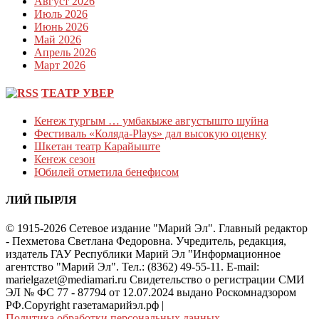
Август 2026
Июль 2026
Июнь 2026
Май 2026
Апрель 2026
Март 2026
ТЕАТР УВЕР
Кеҥеж тургым … умбакыже августышто шуйна
Фестиваль «Коляда-Plays» дал высокую оценку
Шкетан театр Карайыште
Кеҥеж сезон
Юбилей отметила бенефисом
ЛИЙ ПЫРЛЯ
© 1915-2026 Сетевое издание "Марий Эл". Главный редактор
- Пехметова Светлана Федоровна. Учредитель, редакция,
издатель ГАУ Республики Марий Эл "Информационное
агентство "Марий Эл". Тел.: (8362) 49-55-11. E-mail:
marielgazet@mediamari.ru Свидетельство о регистрации СМИ
ЭЛ № ФС 77 - 87794 от 12.07.2024 выдано Роскомнадзором
РФ.Copyright газетамарийэл.рф
|
Политика обработки персональных данных