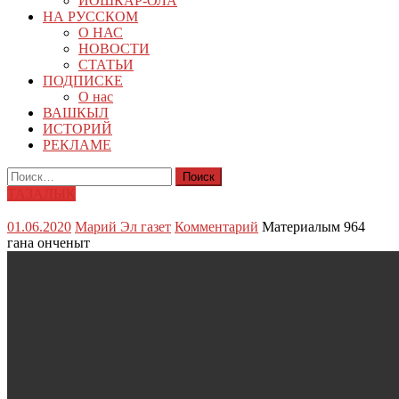
ЙОШКАР-ОЛА
НА РУССКОМ
О НАС
НОВОСТИ
СТАТЬИ
ПОДПИСКЕ
О нас
ВАШКЫЛ
ИСТОРИЙ
РЕКЛАМЕ
Найти:
ТАЗАЛЫК
01.06.2020
Марий Эл газет
Комментарий
Материалым 964
гана онченыт