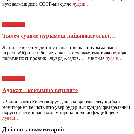
кучедалмаш дене СССР-ын сулло
лудаш…
ТАЗАЛЫК
Тылеч суапле пӱрымаш лийынжат огыл…
Лач тыге возен медицине пашаеҥ-влакын пӱрымашышт
нерген «Чёрные и белые халаты» почеламутыштыжо кумдан
палыме поэт-прозаик Эдуард Асадов… Таче тиде
лудаш…
ТАЗАЛЫК
Адакат – кокымшо верыште
22 июньышто Коронавирус дене кылдалтше ситуацийын
мониторингше шотышто увер рӱдер Юл кундем федеральный
округын регионлаштыже у коронавирус инфекций дене
лудаш…
Добавить комментарий