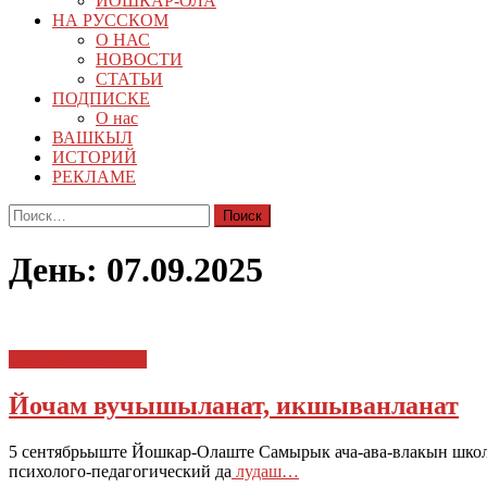
ЙОШКАР-ОЛА
НА РУССКОМ
О НАС
НОВОСТИ
СТАТЬИ
ПОДПИСКЕ
О нас
ВАШКЫЛ
ИСТОРИЙ
РЕКЛАМЕ
Найти:
День:
07.09.2025
СОЦИАЛ ИЛЫШ
Йочам вучышыланат, икшыванланат
5 сентябрьыште Йошкар-Олаште Самырык ача-ава-влакын шк
психолого-педагогический да
лудаш…