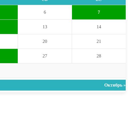
6
7
13
14
20
21
27
28
Октябрь »