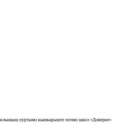
м илышыш пуртымо кышкарыште почмо школ «Доверие»