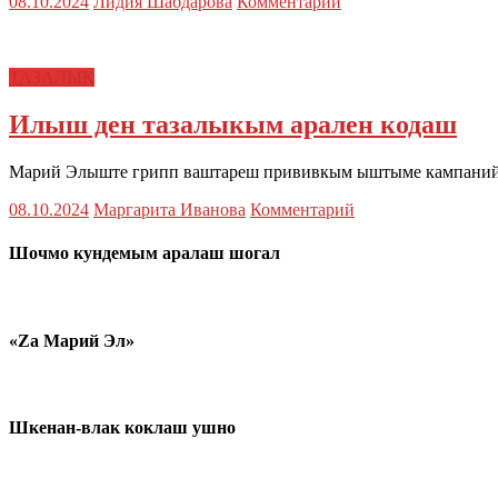
08.10.2024
Лидия Шабдарова
Комментарий
ТАЗАЛЫК
Илыш ден тазалыкым арален кодаш
Марий Элыште грипп ваштареш прививкым ыштыме кампаний 
08.10.2024
Маргарита Иванова
Комментарий
Шочмо кундемым аралаш шогал
«Zа Марий Эл»
Шкенан-влак коклаш ушно