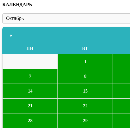
КАЛЕНДАРЬ
«
ПН
ВТ
1
7
8
14
15
21
22
28
29