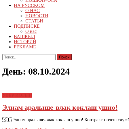
ЙОШКАР-ОЛА
НА РУССКОМ
О НАС
НОВОСТИ
СТАТЬИ
ПОДПИСКЕ
О нас
ВАШКЫЛ
ИСТОРИЙ
РЕКЛАМЕ
Найти:
День:
08.10.2024
УВЕР ЙОГЫН
Элнам аралыше-влак коклаш ушно!
🇷🇺 Элнам аралыше-влак коклаш ушно! Контракт почеш служб