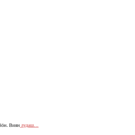
йӧн. Виян
лудаш…