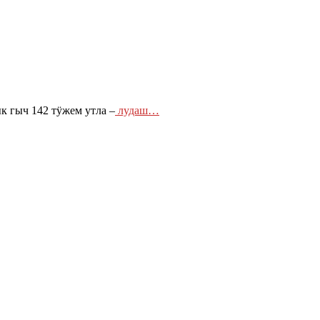
 гыч 142 тӱжем утла –
лудаш…