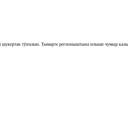
шукертак тӱҥалын. Тымарте регионыштына илыше чумыр калык