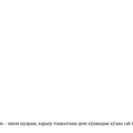
о – шкем шуараш, карьер тошкалтыш дене кӱшкырак кӱзаш сай 