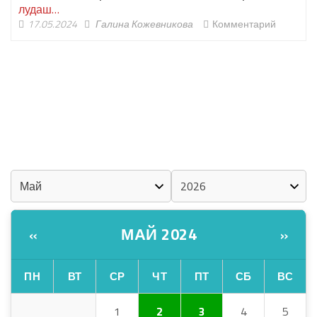
лудаш…
17.05.2024
Галина Кожевникова
Комментарий
ШОЧМО КУНДЕМЫМ АРАЛАШ ШОГАЛ
«ZА МАРИЙ ЭЛ»
ШКЕНАН-ВЛАК КОКЛАШ УШНО
КАЛЕНДАРЬ
МАЙ 2024
«
»
ПН
ВТ
СР
ЧТ
ПТ
СБ
ВС
1
2
3
4
5