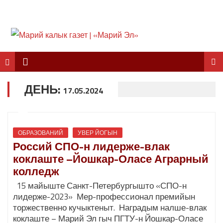
ДЕНЬ:
17.05.2024
ОБРАЗОВАНИЙ
УВЕР ЙОГЫН
Россий СПО-н лидерже-влак
коклаште –Йошкар-Оласе Аграрный
колледж
15 майыште Санкт-Петербургышто «СПО-н
лидерже-2023» Мер-профессионал премийын
торжественно кучыктеныт. Наградым налше-влак
коклаште – Марий Эл гыч ПГТУ-н Йошкар-Оласе