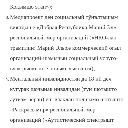
Кокымшо этап»);
Медиапроект ден социальный тӱҥалтышым
вияҥдыше «Добрая Республика Марий Эл»
региональный мер организаций («НКО-лан
трамплин: Марий Элысе коммерческий огыл
организаций-шамычын социальный услуго-
влак рынкыште ончыкылыкышт»);
Ментальный инвалидностян да 18 ий деч
кугурак шочынак инвалидан (тӱҥ шотышто
аутизм черан) еш-влаклан полшымо шотышто
«Раскрась мир» региональный мер
организаций («Аутистический спектрышт