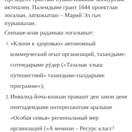
иктешлен. Палемдыме грант 1644 проектлан
логалын, латкокытшо – Марий Эл гыч
пурышылан.
Сеҥыше-влак радамыш логалыныт:
«Ключи к здоровью» автономный
коммерческий огыл организаций, тазаҥдыме-
сотемдарыме рӱдер («Тазалык элыш
путешествий» тазаҥдыме-палдарыме
программе»);
Инвалид-йоча-влакын правашт ден закон дене
пеҥгыдемдыме интересыштым аралыше
«Особая семья» региональный мер
организаций («А мемнан – Ресурс класс!