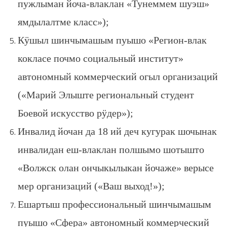
пужлыман йоча-влаклан «Тунеммем шуэш»
ямдылалтме класс»);
Кӱшыл шинчымашым пуышо «Регион-влак
кокласе почмо социальный институт»
автономный коммерческий огыл организаций
(«Марий Элыште региональный студент
Боевой искусство рӱдер»);
Инвалид йочан да 18 ий деч кугурак шочынак
инвалидан еш-влаклан полшымо шотышто
«Волжск олан ончыкылыкан йочаже» верысе
мер организаций («Ваш выход!»);
Ешартыш профессиональный шинчымашым
пуышо «Сфера» автономный коммерческий