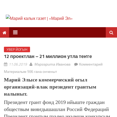
УВЕР ЙОГЫН
12 проектлан – 21 миллион утла теҥге
11.06.2019
Маргарита Иванова
Комментарий
Материалым 986 гана онченыт
Марий Элысе коммерческий огыл
организаций-влак президент грантым
налыныт.
Президент грант фонд 2019 ийыште граждан
обществым вияҥдышашлан Россий Федераций
Президент грантым пуымо икымше конкурсым