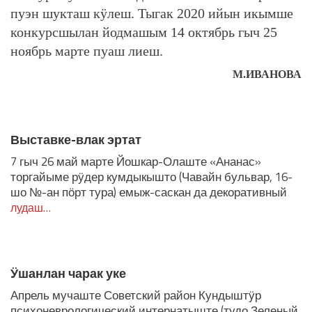
пуэн шукташ кӱлеш. Тыгак 2020 ийын икымше
конкурсшылан йодмашым 14 октябрь гыч 25
ноябрь марте пуаш лиеш.
М.ИВАНОВА
ЛУДАШ ТЕМЛЕНА:
Выставке-влак эртат
7 гыч 26 май марте Йошкар-Олаште «Ананас»
торгайыме рӱдер кумдыкышто (Чавайн бульвар, 16-
шо №-ан пӧрт тура) емыж-саскан да декоративный
лудаш…
Ӱшанлан чарак уке
Апрель мучаште Советский район Кундыштӱр
психоневрологический интернатыште (тудо Зеленый