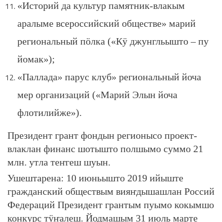
«Историй да культур памятник-влакым
аралыме всероссийский обществе» марий
региональный пӧлка («Кӱ джунгльышто – пу
йомак»);
«Паллада» парус клуб» региональный йоча
мер организаций («Марий Элын йоча
флотилийже»).
Президент грант фондын регионысо проект-
влаклан финанс шотышто полшымо суммо 21
млн. утла теҥгеш шуын.
Ушештарена: 10 июньышто 2019 ийыште
гражданский обществым вияҥдышашлан Россий
Федераций Президент грантым пуымо кокымшо
конкурс тӱҥалеш. Йодмашым 31 июль марте