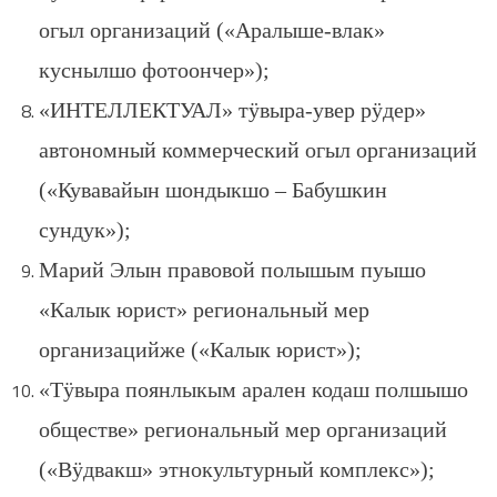
огыл организаций («Аралыше-влак»
куснылшо фотоончер»);
«ИНТЕЛЛЕКТУАЛ» тӱвыра-увер рӱдер»
автономный коммерческий огыл организаций
(«Кувавайын шондыкшо – Бабушкин
сундук»);
Марий Элын правовой полышым пуышо
«Калык юрист» региональный мер
организацийже («Калык юрист»);
«Тӱвыра поянлыкым арален кодаш полшышо
обществе» региональный мер организаций
(«Вӱдвакш» этнокультурный комплекс»);