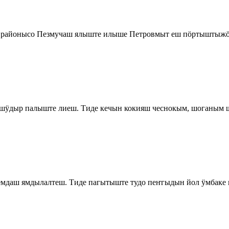
й районысо Пезмучаш ялыште илыше Петровмыт еш пӧртыштыжӧ 
 шӱдыр палыште лиеш. Тиде кечын кокияш чеснокым, шоганым 
мдаш ямдылалтеш. Тиде пагытыште тудо пеҥгыдын йол ӱмбаке