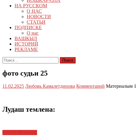
ЙОШКАР-ОЛА
НА РУССКОМ
О НАС
НОВОСТИ
СТАТЬИ
ПОДПИСКЕ
О нас
ВАШКЫЛ
ИСТОРИЙ
РЕКЛАМЕ
Найти:
фото судьи 25
11.02.2025
Любовь Камалетдинова
Комментарий
Материалым 1
Лудаш темлена:
ПӰСӦ ЙОДЫШ