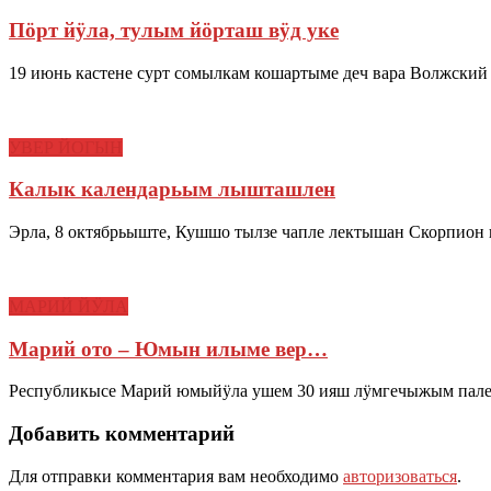
Пӧрт йӱла, тулым йӧрташ вӱд уке
19 июнь кастене сурт сомылкам кошартыме деч вара Волжски
УВЕР ЙОГЫН
Калык календарьым лышташлен
Эрла, 8 октябрьыште, Кушшо тылзе чапле лектышан Скорпион
МАРИЙ ЙӰЛА
Марий ото – Юмын илыме вер…
Республикысе Марий юмыйӱла ушем 30 ияш лӱмгечыжым пале
Добавить комментарий
Для отправки комментария вам необходимо
авторизоваться
.