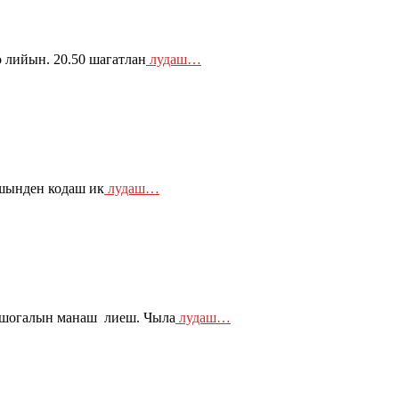
лийын. 20.50 шагатлан
лудаш…
шынден кодаш ик
лудаш…
 шогалын манаш лиеш. Чыла
лудаш…