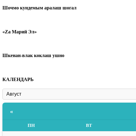
Шочмо кундемым аралаш шогал
«Zа Марий Эл»
Шкенан-влак коклаш ушно
КАЛЕНДАРЬ
«
ПН
ВТ