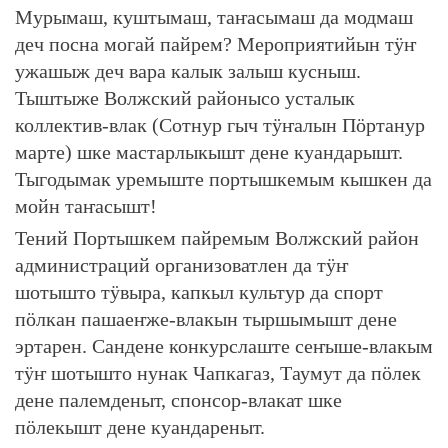
Мурымаш, куштымаш, таҥасымаш да модмаш
деч посна могай пайрем? Мероприятийын тӱҥ
ужашыж деч вара калык залыш кусныш.
Тыштыже Волжский районысо усталык
коллектив-влак (Сотнур гыч тӱҥалын Пӧртанур
марте) шке мастарлыкышт дене куандарышт.
Тыгодымак уремыште портышкемым кышкен да
мойн таҥасышт!
Тений Портышкем пайремым Волжский район
администраций организоватлен да тӱҥ
шотышто тӱвыра, капкыл культур да спорт
пӧлкан пашаеҥже-влакын тыршымышт дене
эртарен. Сандене конкурслаште сеҥыше-влакым
тӱҥ шотышто нунак Чапкагаз, Таумут да пӧлек
дене палемденыт, спонсор-влакат шке
пӧлекышт дене куандареныт.