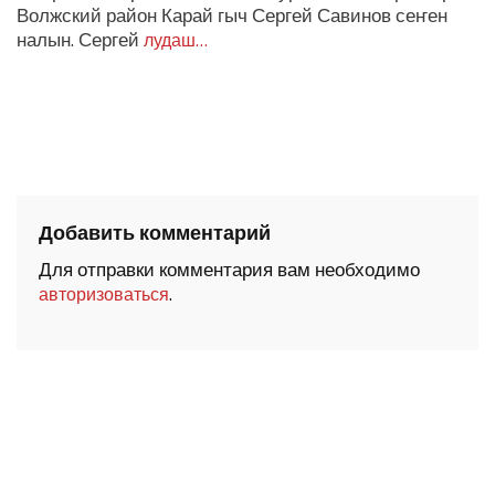
Волжский район Карай гыч Сергей Савинов сеҥен
налын. Сергей
лудаш…
Добавить комментарий
Для отправки комментария вам необходимо
.
авторизоваться
ШОЧМО КУНДЕМЫМ АРАЛАШ ШОГАЛ
«ZА МАРИЙ ЭЛ»
ШКЕНАН-ВЛАК КОКЛАШ УШНО
КАЛЕНДАРЬ