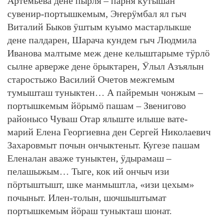
Артемьева дене пырля – парня кутышан
сувенир-портышкемым, Эҥерӱмбал ял гыч
Виталий Быков ӱштым куымо мастарлыкше
дене палдарен, Шарача кундем гыч Людмила
Иванова малтыме меж дене келыштарыме тӱрлӧ
сылне арверже дене ӧрыктарен, Ӱлыл Азъялын
старостыжо Василий Очетов межгемым
тумышташ туныктен… А пайремын чонжым –
портышкемым йӧрымӧ пашам – Звенигово
районысо Чуваш Отар ялыште илыше вате-
марий Елена Георгиевна ден Сергей Николаевич
Захаровмыт почын ончыктеныт. Кугезе пашам
Еленалан аваже туныктен, ӱдырамаш –
пелашыжым… Тыге, кок ий ончыч изи
пӧртыштышт, шке манмыштла, «изи цехым»
почыныт. Илен-толын, шочшыштымат
портышкемым йӧраш туныкташ шонат.