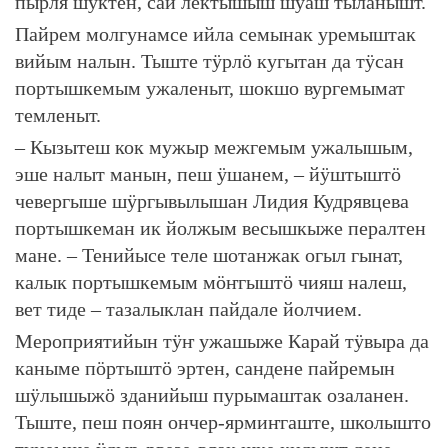
пырля шуктен, сай лектышыш шуаш тыланышт.
Пайрем молгунамсе ийла семынак уремыштак
вийым налын. Тыште тӱрлӧ кугытан да тӱсан
портышкемым ужаленыт, шокшо вургемымат
темленыт.
– Кызытеш кок мужыр межгемым ужалышым,
эше налыт манын, пеш ӱшанем, – йӱштыштӧ
чевергыше шӱргывылышан Лидия Кудрявцева
портышкеман ик йолжым весышкыже пералтен
мане. – Тенийысе теле шотанжак огыл гынат,
калык портышкемым мӧҥгыштӧ чияш налеш,
вет тиде – тазалыклан пайдале йолчием.
Мероприятийын тӱҥ ужашыже Карай тӱвыра да
каныме пӧртыштӧ эртен, сандене пайремын
шӱлышыжӧ зданийыш пурымаштак озаланен.
Тыште, пеш поян ончер-ярмиҥгаште, школышто