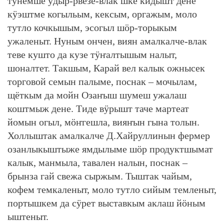
тунемше ӱдыр-рвезе-влак шке кидышт дене
кӱэштме когыльым, кексым, оргажым, моло
тутло кочкышым, эсогыл шӧр-торыкым
ужаленыт. Нуным ончен, виян амалкалче-влак
теве кушто да кузе тӱҥалтышым налыт,
шоналтет. Такшым, Карай вел калык ожнысек
торговой семын палыме, поснак – мочылам,
щёткым да мойн Озаҥыш шумеш ужалаш
коштмыж дене. Тиде вӱрышт таче мартеат
йомын огыл, мӧҥгешла, вияҥын гына толын.
Холлыштак амалкалче Д.Хайруллинын фермер
озанлыкыштыже ямдылыме шӧр продуктшымат
калык, манмыла, тавален налын, поснак –
брынза гай свежа сыржым. Тыштак чайым,
кофем темкаленыт, моло тутло сийым темленыт,
портышкем да сӱрет выставкым аклаш йӧным
ыштеныт.