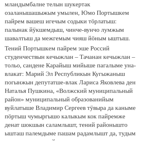
мландымбалне телын шукертак
озаланышашыжым умылен, Юмо Портышкем
пайрем вашеш игечым содыки тӧрлатыш:
палынак йӱкшемдыш, чинче-вунчо лумжым
шавалтыш да межгемым чияш йӧным ыштыш.
Тений Портышкем пайрем эше Россий
студенчествын кечыжлан – Тачанан кечыжлан –
тольо, сандене Карайыш мийыше пагалыме уна-
влакат: Марий Эл Республикын Кугыжаныш
погынжын депутатше-влак Лариса Яковлева ден
Наталья Пушкина, «Волжский муниципальный
район» муниципальный образованийым
вуйлатыше Владимир Сергеев тӱвыра да каныме
пӧртыш чумыргышо калыкым кок пайремже
денат шокшын саламлышт, тений районышто
ышташ палемдыме пашам радамлышт да, тудым