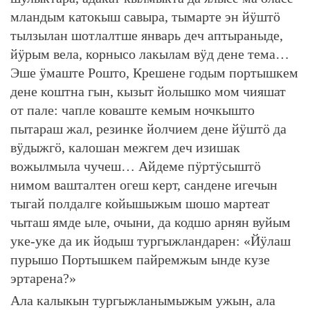
мландым катокыш савыра, тымарте эн йӱштӧ
тылзылан шотлалтше январь деч аптыраныде,
йӱрым вела, корнысо лакылам вӱд дене тема…
Эше ӱмаште Рошто, Крешене годым портышкем
дене коштна гын, кызыт йолышко мом чияшат
от пале: чапле коваште кемым ночкышто
пытараш жал, резинке йолчием дене йӱштӧ да
вӱдыжгӧ, калошан межгем деч изишак
вожылмыла чучеш… Айдеме пӱртӱсыштӧ
нимом вашталтен огеш керт, сандене игечын
тыгай полдалге койышыжым шошо мартеат
чыташ ямде ыле, очыни, да кодшо арнян вуйым
уке-уке да ик йодыш тургыжландарен: «Йӱлаш
пурышо Портышкем пайремжым ынде кузе
эртарена?»
Ала калыкын тургыжланымыжым ужын, ала