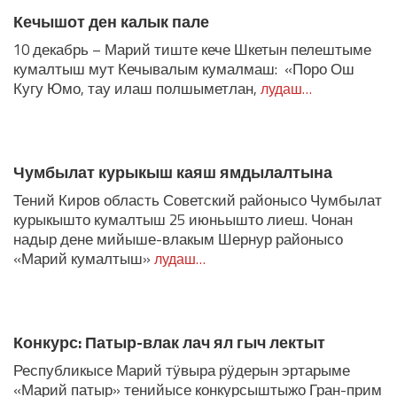
Кечышот ден калык пале
10 декабрь – Марий тиште кече Шкетын пелештыме
кумалтыш мут Кечывалым кумалмаш: «Поро Ош
Кугу Юмо, тау илаш полшыметлан,
лудаш…
Чумбылат курыкыш каяш ямдылалтына
Тений Киров область Советский районысо Чумбылат
курыкышто кумалтыш 25 июньышто лиеш. Чонан
надыр дене мийыше-влакым Шернур районысо
«Марий кумалтыш»
лудаш…
Конкурс: Патыр-влак лач ял гыч лектыт
Республикысе Марий тӱвыра рӱдерын эртарыме
«Марий патыр» тенийысе конкурсыштыжо Гран-прим