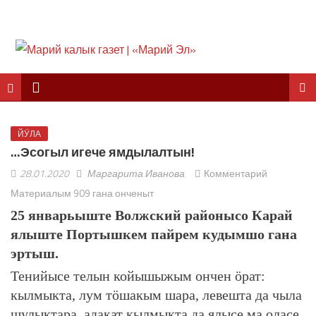
ЙӰЛА
…Эсогыл игече ямдылалтын!
28.01.2020
Маргарита Иванова
Комментарий
Материалым 909 гана онченыт
25 январьыште Волжский районысо Карай
ялыште Портышкем пайрем кудымшо гана
эртыш.
Тенийысе телын койышыжым ончен ӧрат:
кылмыкта, лум тӧшакым шара, левешта да чыла
шулыктара, адакат кылмыкта да ялысе ма оласе