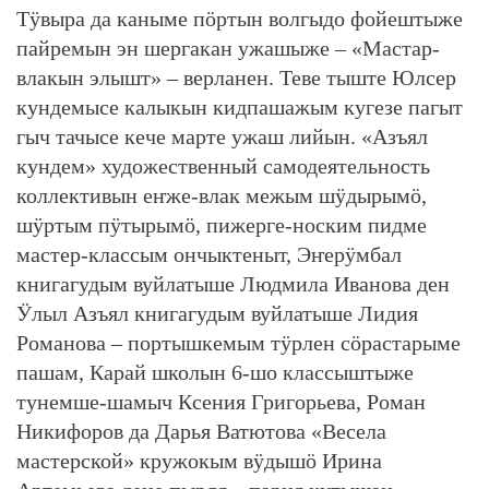
Тӱвыра да каныме пӧртын волгыдо фойештыже
пайремын эн шергакан ужашыже – «Мастар-
влакын элышт» – верланен. Теве тыште Юлсер
кундемысе калыкын кидпашажым кугезе пагыт
гыч тачысе кече марте ужаш лийын. «Азъял
кундем» художественный самодеятельность
коллективын еҥже-влак межым шӱдырымӧ,
шӱртым пӱтырымӧ, пижерге-носким пидме
мастер-классым ончыктеныт, Эҥерӱмбал
книгагудым вуйлатыше Людмила Иванова ден
Ӱлыл Азъял книгагудым вуйлатыше Лидия
Романова – портышкемым тӱрлен сӧрастарыме
пашам, Карай школын 6-шо классыштыже
тунемше-шамыч Ксения Григорьева, Роман
Никифоров да Дарья Ватютова «Весела
мастерской» кружокым вӱдышӧ Ирина