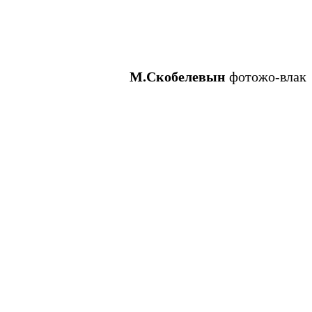
М.Скобелевын
фотожо-влак