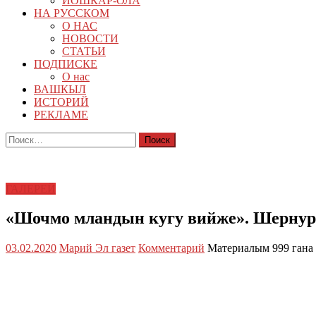
ЙОШКАР-ОЛА
НА РУССКОМ
О НАС
НОВОСТИ
СТАТЬИ
ПОДПИСКЕ
О нас
ВАШКЫЛ
ИСТОРИЙ
РЕКЛАМЕ
Найти:
ГАЛЕРЕЙ
«Шочмо мландын кугу вийже». Шернур
03.02.2020
Марий Эл газет
Комментарий
Материалым 999 гана