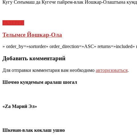
Кугу Сеҥымаш да Кугече пайрем-влак Йошкар-Олаштына кумда
ГАЛЕРЕЙ
Телымсе Йошкар-Ола
» order_by=»sortorder» order_direction=»ASC» returns=»includ
Добавить комментарий
Для отправки комментария вам необходимо
авторизоваться
.
Шочмо кундемым аралаш шогал
«Zа Марий Эл»
Шкенан-влак коклаш ушно