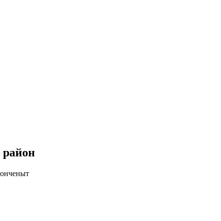
 район
 онченыт