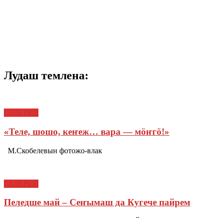
Лудаш темлена:
ГАЛЕРЕЙ
«Теле, шошо, кеҥеж… вара — мӧҥгӧ!»
М.Скобелевын фотожо-влак
ГАЛЕРЕЙ
Пеледше май – Сеҥымаш да Кугече пайрем