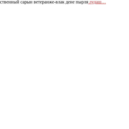
ственный сарын ветеранже-влак дене пырля
лудаш…