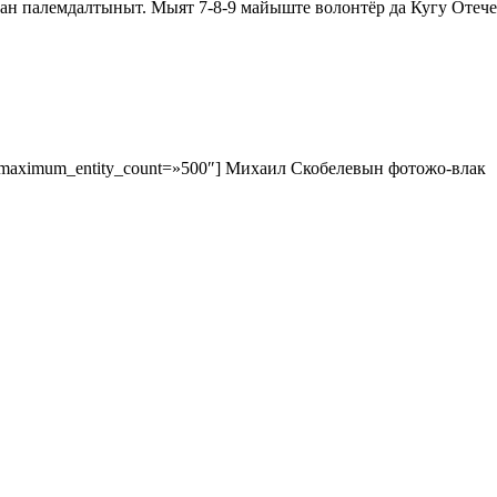
н палемдалтыныт. Мыят 7-8-9 майыште волонтёр да Кугу Отече
ed» maximum_entity_count=»500″] Михаил Скобелевын фотожо-влак