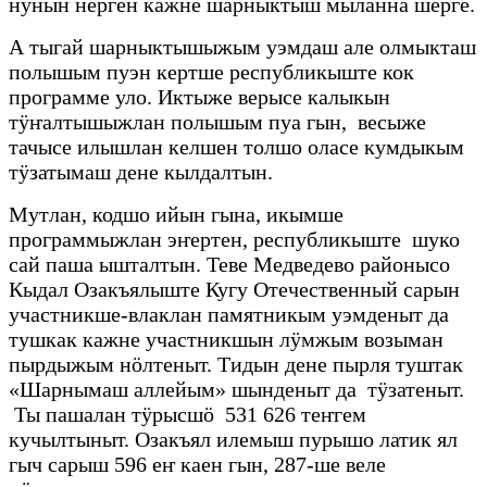
нунын нерген кажне шарныктыш мыланна шерге.
А тыгай шарныктышыжым уэмдаш але олмыкташ
полышым пуэн кертше республикыште кок
программе уло. Иктыже верысе калыкын
тӱҥалтышыжлан полышым пуа гын, весыже
тачысе илышлан келшен толшо оласе кумдыкым
тӱзатымаш дене кылдалтын.
Мутлан, кодшо ийын гына, икымше
программыжлан эҥертен, республикыште шуко
сай паша ышталтын. Теве Медведево районысо
Кыдал Озакъялыште Кугу Отечественный сарын
участникше-влаклан памятникым уэмденыт да
тушкак кажне участникшын лӱмжым возыман
пырдыжым нӧлтеныт. Тидын дене пырля туштак
«Шарнымаш аллейым» шынденыт да тӱзатеныт.
Ты пашалан тӱрысшӧ 531 626 теҥгем
кучылтыныт. Озакъял илемыш пурышо латик ял
гыч сарыш 596 еҥ каен гын, 287-ше веле