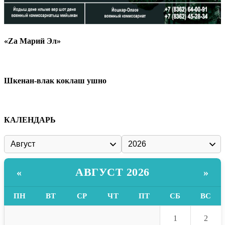
«Zа Марий Эл»
Шкенан-влак коклаш ушно
КАЛЕНДАРЬ
АВГУСТ 2026
«
»
ПН
ВТ
СР
ЧТ
ПТ
СБ
ВС
1
2