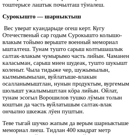
тоштерысе лаштык почылташ тӱҥалеш.
Сурокышто — шарныктыш
Вес уверат куандарыде огеш керт. Кугу
Отечественый сар годым Сурокышто колышо-
влакым тойымо верыште военный мемориал
ышталтеш. Тунам тушто сарыш колтышашлык
салтак-влакым чумырымо часть лийын. Чаманен
каласыман, сарыш миен шудеак, тушто шукышт
коленыт. Чыла тидыже чер, шужымылын,
кылмымымылан, вуйлатыше-влакын
осалланымыштлан, нунын продуктым, вургемым
шолышт ужалымыштлан кӧра лийын. Ойлат,
тунам эсогыл Ворошилов тушко лӱмын толын
коштын да часть вуйлатышым салтак-влак
ончылно шкежак лӱен пуштын.
Теве тыгай шучко жапым да верым шарныктыше
мемориал лиеш. Тидлан 400 квадрат метр