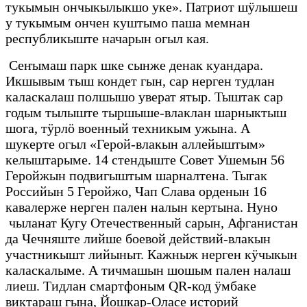
тукымын ончыкылыкшо уке». Патриот шӱлышеш
у тукымым ончен куштымо паша мемнан
республикыште начарын огыл кая.
Сеҥымаш парк шке сынже денак куандара.
Икшывым тыш кондет гын, сар нерген тудлан
каласкалаш полшышо уверат ятыр. Тыштак сар
годым тылыште тыршыше-влаклан шарныктыш
шога, тӱрлӧ военный техникым ужына. А
шукерте огыл «Герой-влакын аллейыштым»
келыштарыме. 14 стендыште Совет Ушемын 56
Геройжын подвигыштым шарналтена. Тыгак
Российын 5 Геройжо, Чап Слава орденын 16
кавалерже нерген пален налын кертына. Нуно
чыланат Кугу Отечественный сарын, Афганистан
да Чечняште лийше боевой действий-влакын
участникышт лийыныт. Кажныж нерген кӱчыкын
каласкалыме. А тичмашын шошым пален налаш
лиеш. Тидлан смартфоным QR-код ӱмбаке
виктараш гына, Йошкар-Оласе историй