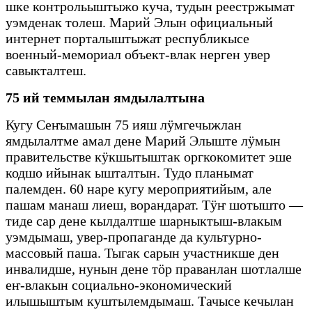
шке контрольыштыжо куча, тудын реестржымат
уэмденак толеш. Марий Элын официальный
интернет порталыштыжат республикысе
военный-мемориал объект-влак нерген увер
савыкталтеш.
75 ий теммылан ямдылалтына
Кугу Сеҥымашын 75 ияш лӱмгечыжлан
ямдылалтме амал дене Марий Элыште лӱмын
правительстве кӱкшытыштак оргкокомитет эше
кодшо ийынак ышталтын. Тудо планымат
палемден. 60 наре кугу мероприятийым, але
пашам манаш лиеш, ворандарат. Тӱҥ шотышто —
тиде сар дене кылдалтше шарныктыш-влакым
уэмдымаш, увер-пропаганде да культурно-
массовый паша. Тыгак сарын участникше ден
инвалидше, нунын дене тӧр праванлан шотлалше
еҥ-влакын социально-экономический
илышыштым куштылемдымаш. Тачысе кечылан