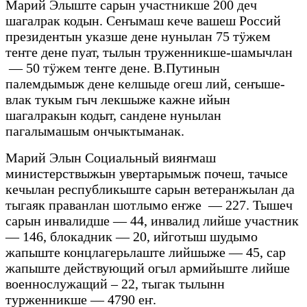
Марий Элыште сарын участникше 200 деч
шагалрак кодын. Сеҥымаш кече вашеш Россий
президентын указше дене нунылан 75 тӱжем
теҥге дене пуат, тылын труженникше-шамычлан
— 50 тӱжем теҥге дене. В.Путинын
палемдымыж дене келшыде огеш лий, сеҥыше-
влак тукым гыч лекшыже кажне ийын
шагалракын кодыт, сандене нунылан
пагалымашым ончыктыманак.
Марий Элын Социальный вияҥмаш
министерствыжын увертарымыж почеш, тачысе
кечылан республикыште сарын ветеранжылан да
тыгаяк праванлан шотлымо еҥже — 227. Тышеч
сарын инвалидше — 44, инвалид лийше участник
— 146, блокадник — 20, ийготыш шудымо
жапыште концлагерьлаште лийшыже — 45, сар
жапыште действующий огыл армийыште лийше
военнослужащий – 22, тыгак тылынн
турженникше — 4790 еҥ.