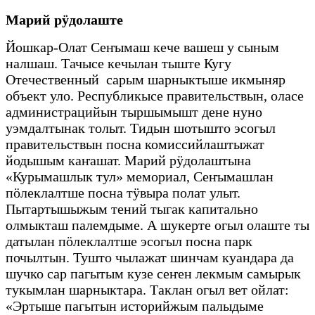
Марий рӱдолаште
Йошкар-Олат Сеҥымаш кече вашеш у сыным
налшаш. Тачысе кечылан тыште Кугу
Отечественный сарым шарныктыше икмыняр
объект уло. Республикысе правительствын, оласе
администрацийын тыршымышт дене нуно
уэмдалтынак толыт. Тидын шотышто эсогыл
правительствын посна комиссийлаштыжат
йодышым каҥашат. Марий рӱдолаштына
«Курымашлык тул» мемориал, Сеҥымашлан
пӧлеклалтше посна тӱвыра полат улыт.
Пытартышыжым тений тыгак капитально
олмыкташ палемдыме. А шукерте огыл олаште ты
датылан пӧлеклалтше эсогыл посна парк
почылтын. Тушто чылажат шинчам куандара да
шучко сар пагытым кузе сеҥен лекмым самырык
тукымлан шарныктара. Таклан огыл вет ойлат:
«Эртыше пагытын историйжым палыдыме