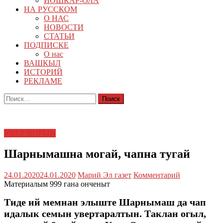
ЙОШКАР-ОЛА
НА РУССКОМ
О НАС
НОВОСТИ
СТАТЬИ
ПОДПИСКЕ
О нас
ВАШКЫЛ
ИСТОРИЙ
РЕКЛАМЕ
Найти:
УВЕР ЙОГЫН
Шарнымашна могай, чапна тугай
24.01.2020
24.01.2020
Марий Эл газет
Комментарий
Материалым 999 гана онченыт
Тиде ий мемнан элыште Шарнымаш да чап
идалык семын увертаралтын. Таклан огыл,