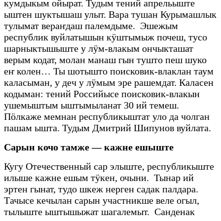
кумдыкым ойырат. Тудым тений апрельыште
ыштен шуктышаш улыт. Вара тушан Курымашлык
тулымат вераҥдаш палемдыме. Эшежым
республик вуйлатышын кӱштымыж почеш, тусо
шарныктышыште у лӱм-влакым ончыкташат
верым кодат, молан манаш гын тушто пеш шуко
еҥ колен… Ты шотышто поисковик-влаклан таум
каласыман, у деч у лӱмым эре рашемдат. Каласен
кодыман: тений Российысе поисковик-влакын
ушемыштым ыштымыланат 30 ий темеш.
Пӧлкаже мемнан республикыштат уло да чолган
пашам ышта. Тудым Дмитрий Шипунов вуйлата.
Сарын кочо тамже — кажне ешыште
Кугу Отечественный сар элыште, республикыште
илыше кажне ешым тӱкен, очыни. Тынар ий
эртен гынат, тудо шкеж нерген садак палдара.
Тачысе кечылан сарын участникше веле огыл,
тылыште ыштышыжат шагалемыт. Санденак