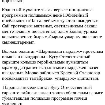
пӧртылын.
Кодшо ий мучаште тыгак верысе инициативе
программын полшымыж дене Юбилейный
посёлкышто «Чап аллейым» тӱзатен шынденыт.
Сай тротуарым ыштеныт, светильникым сакаш
меҥге-влакым шогалтеныт, олымбалым, урным
келыштареныт, йырым-йырым ужар кушкыл дене
сылнештареныт.
Волжск олаштат «Шарнымаш пырдыж» проектым
илышыш шыҥдареныт. Кугу Отечественный
сарыште колышо герой-влакын лӱмыштым
мрамор да гранит гыч ыштыме пырдыжеш возен
шынденыт. Морко районысо Красный Стекловар
посёлкыштат тыгайракак «пырдыж» ышталтын.
Параньга посёлкыштат Кугу Отечественный
сарыште лийше-влаклан тошто обелискым верысе
тӱҥалтышлан полшышо программе почеш
уэмденыт.