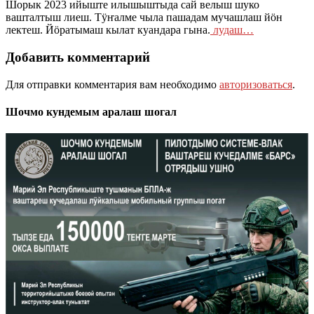
Шорык 2023 ийыште илышыштыда сай велыш шуко
вашталтыш лиеш. Тӱҥалме чыла пашадам мучашлаш йӧн
лектеш. Йӧратымаш кылат куандара гына.
лудаш…
Добавить комментарий
Для отправки комментария вам необходимо
авторизоваться
.
Шочмо кундемым аралаш шогал