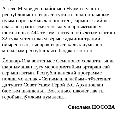
А теве Медведево районысо Нурма селаште,
республикыште верысе тӱҥалтышлан полышым
пуымо программылан эҥертен, сарыште лийше-
влаклан гранит гыч эсогыл у шарныктышым
шогалтеныт. 444 тӱжем теҥгеаш объектым ышташ
32 тӱжем теҥгежым верысе администраций
ойырен гын, тынарак верысе калык чумырен,
молыжым республикысе бюджет колтен.
Йошкар-Ола воктенысе Семёновко селаштат ынде
шарнымашан кугу мероприятийым эртараш сай
вер ышталтын. Республиканский программе
полшымо денак «Сеҥымаш аллейым» тӱзатеныт
да тушто Совет Ушем Герой В.С.Архиповлан
бюстым шынденыт. Воктенысе школат лач ты
геройын лӱмжым нумалеш…
Светлана НОСОВА