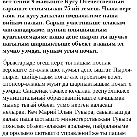
вет тений 9 майыште Кугу Отечественный
сарыште сеҥымылан 75 ий темеш. Чыла вере
гаяк ты кугу датылан ямдылалтме паша
вийым налын. Сарын участникше-влакым
чапландарыме, нунын илышыштым
куштылемдыме паша дене пырля ты шучко
пагытым шарныктыше объект-влакым эл
мучко уэмдат, нуным угыч почыт.
Ӧрыктарыде огеш керт, ты пашам поснак
верлаште еҥ-влак шке кумыл дене ыштат. Пырля-
пырля шийвундым погат але проектым возат,
спонсор-влакым муыт да шарныктышым почыт я
уэмдат. Санденак тачысе кечылан республикысе
муниципальный образованийлаште лачшымак
мыняр тыгай обьект улмо нерген каласаш
нелырак. Кеч Марий Элын Тӱвыра, савыктыш да
калык паша шотышто министерствыжын Тӱвыра
поянлык объект-влакым аралыме, пайдаланыме
да оролымо шотышто управленийже ты пашам