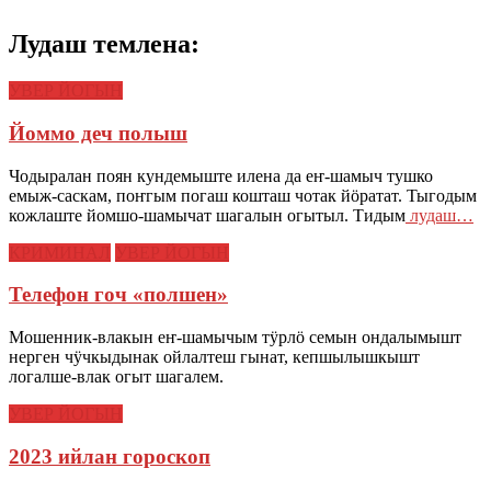
Лудаш темлена:
УВЕР ЙОГЫН
Йоммо деч полыш
Чодыралан поян кундемыште илена да еҥ-шамыч тушко
емыж-саскам, поҥгым погаш кошташ чотак йӧратат. Тыгодым
кожлаште йомшо-шамычат шагалын огытыл. Тидым
лудаш…
КРИМИНАЛ
УВЕР ЙОГЫН
Телефон гоч «полшен»
Мошенник-влакын еҥ-шамычым тӱрлӧ семын ондалымышт
нерген чӱчкыдынак ойлалтеш гынат, кепшылышкышт
логалше-влак огыт шагалем.
УВЕР ЙОГЫН
2023 ийлан гороскоп