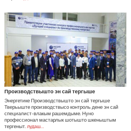
Производствышто эн сай тергыше
Энергетике Производствышто эн сай тергыше
Тверьыште производствысо контроль дене эн сай
специалист-влакым рашемдыме. Нуно
профессионал мастарлык шотышто шкеныштым
тергеныт.
лудаш…