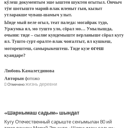
кӱлеш документым эше ыштен шуктен огытыл. Ончыч
тӱҥ шотышто марий-влак иленыт гын, кызыт
утларакше чуваш-шамыч улыт.
Ынде мый веле огыл, теат паледа: могайрак тудо,
Уржумка ял, мо тушто уло, сӧрал мо… Умылышда,
очыни: тиде – сылне кундемыште верланыше сӧрал кугу
ял. Тушто сурт-оралте-влак чоҥалтыт, ял кушкеш,
огеш
моторештеш, самырыкештеш. Тиде кузе
куандаре?
Любовь Камалетдинова
Авторын
фотожо
жизнь деревни
Отмечено
ЛУДАШ ТЕМЛЕНА:
«Шарнымаш садым» шындат
Кугу Отечественный сарыште сеҥымылан 80 ий