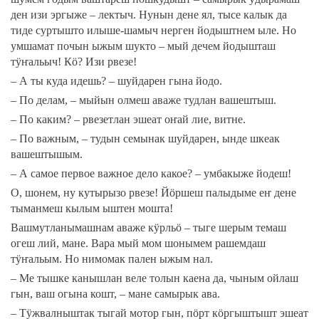
ден изи эргыже – лектыч. Нунын дене ял, тысе калык да
тиде суртышто илыше-шамыч нерген йодыштнем ыле. Но
умшамат почын ыжым шукто – мый дечем йодышташ
тӱҥальыч! Кӧ? Изи рвезе!
– А ты куда идешь? – шуйдарен гына йодо.
– По делам, – мыйын олмеш аваже тудлан вашештыш.
– По каким? – рвезетлан эшеат оҥай лие, витне.
– По важным, – тудын семынак шуйдарен, ынде шкеак
вашештышым.
– А самое первое важное дело какое? – умбакыже йодеш!
О, шонем, ну кутырызо рвезе! Йӧршеш палыдыме еҥ дене
тыманмеш кылым ыштен мошта!
Вашмутланымашнам аваже кӱрльӧ – тыге шерым темаш
огеш лий, мане. Вара мый мом шонымем рашемдаш
тӱҥальым. Но нимомак пален ыжым нал.
– Ме тышке канышлан веле толын каена да, чыным ойлаш
гын, ваш огына кошт, – мане самырык ава.
– Тӱжвалныштак тыгай мотор гын, пӧрт кӧргыштышт эшеат