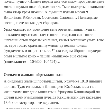
почеш, тушто «Илыме верым шке чоҥымо» программе дене
моткоч шукын шке пӧртым чоҥат. Тыге пытартыш жапыште
гына ятыр урем шочын. А лӱмышт нунын могай?!
Вишнёвая, Рябиновая, Сосновая, Садовая… Палемдыме
почеш, икте весыж деч сӧралрак.
Уржумкышто ик урем дене веле эртенам гынат, туштат
шекланен шуктенам ыле: тыште пытартыш жапыште
шагалын огыл пӧртым чоҥеныт, кызыт чоҥышат улыт. Теве
ик вере тошто оралтым пуженыт да весым чоҥаш
фундаментым шареныт ыле. Чыла тидым йӧршеш шукерте
огыл ыштыме койо – пашан «кышаже» эше свежа
(
снимкыште
– 164355, 164454)…
Ончычсо жапыш пӧртылаш гын
А ондакысе жапыш пӧртылаш гын, Уржумка 1918 ийыште
шочын. Тудо еҥ-влакын Липша ден Юмбылак ялла гыч
илаш толмышт дене ышталтын. Уржумка Какшамарий ял
шотан илем кумдыкыш пура да Какшамарйи деч касвелне
13,6 километр тораште верланен.