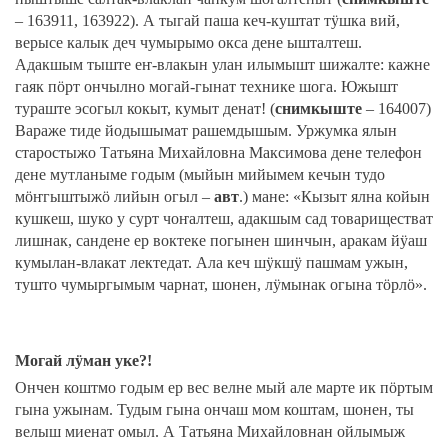
– 163911, 163922). А тыгай паша кеч-куштат тӱшка вий,
верысе калык деч чумырымо окса дене ышталтеш.
Адакшым тыште еҥ-влакын улан илымышт шижалте: кажне
гаяк пӧрт ончылно могай-гынат технике шога. Южышт
тураште эсогыл кокыт, кумыт денат! (
снимкыште
– 164007)
Вараже тиде йодышымат рашемдышым. Уржумка ялын
старостыжо Татьяна Михайловна Максимова дене телефон
дене мутланыме годым (мыйын мийымем кечын тудо
мӧҥгыштыжӧ лийын огыл –
авт
.) мане: «Кызыт ялна койын
кушкеш, шуко у сурт чоҥалтеш, адакшым сад товариществат
лишнак, сандене ер воктеке погынен шинчын, аракам йӱаш
кумылан-влакат лектедат. Ала кеч шӱкшӱ пашмам ужын,
тушто чумыргымым чарнат, шонен, лӱмынак огына тӧрлӧ».
Могай лӱман уке?!
Ончен коштмо годым ер вес велне мый але марте ик пӧртым
гына ужынам. Тудым гына ончаш мом коштам, шонен, ты
велыш миенат омыл. А Татьяна Михайловнан ойлымыж