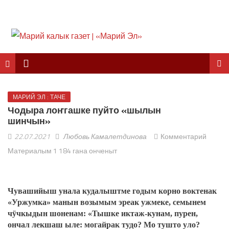
МАРИЙ ЭЛ : ТАЧЕ
Чодыра лоҥгашке пуйто «шылын
шинчын»
22.07.2021
Любовь Камалетдинова
Комментарий
Материалым 1 184 гана онченыт
Чувашийыш унала кудалыштме годым корно воктенак
«Уржумка» манын возымым эреак ужмеке, семынем
чӱчкыдын шоненам: «Тышке иктаж-кунам, пурен,
ончал лекшаш ыле: могайрак тудо? Мо тушто уло?