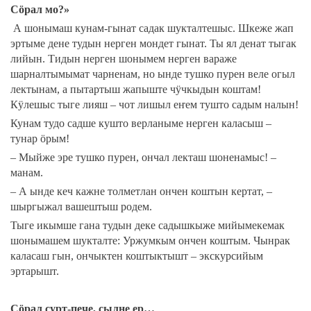
Сӧрал мо?»
А шонымаш кунам-гынат садак шукталтешыс. Шкеже жап
эртыме дене тудын нерген мондет гынат. Ты ял денат тыгак
лийын. Тидын нерген шонымем нерген вараже
шарналтымымат чарненам, но ынде тушко пурен веле огыл
лектынам, а пытартыш жапыште чӱчкыдын коштам!
Кӱлешыс тыге лияш – чот лишыл еҥем тушто садым налын!
Кунам тудо садше кушто верланыме нерген каласыш –
тунар ӧрым!
– Мыйже эре тушко пурен, ончал лекташ шоненамыс! –
манам.
– А ынде кеч кажне толметлан ончен коштын кертат, –
шыргыжал вашештыш родем.
Тыге икымше гана тудын деке садышкыже мийымекемак
шонымашем шукталте: Уржумкым ончен коштым. Чынрак
каласаш гын, ончыктен коштыктышт – экскурсийым
эртарышт.
Сӧрал сурт-пече, сылне ер…