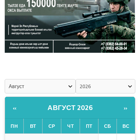
«ZА МАРИЙ ЭЛ»
ШКЕНАН-ВЛАК КОКЛАШ УШНО
КАЛЕНДАРЬ
АВГУСТ 2026
«
»
ПН
ВТ
СР
ЧТ
ПТ
СБ
ВС