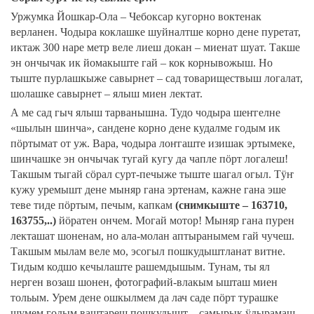
Уржумка Йошкар-Ола – Чебоксар кугорно воктенак
верланен. Чодыра коклашке шуйналтше корно дене пуретат,
иктаж 300 наре метр веле лиеш докан – миенат шуат. Такше
эн ончычак ик йомакыште гай – кок корнывожыш. Но
тыште пурлашкыже савырнет – сад товариществыш логалат,
шолашке савырнет – ялыш миен лектат.
А ме сад гыч ялыш тарванышна. Тудо чодыра шеҥгелне
«шылын шинча», сандене корно дене кудалме годым ик
пӧртымат от уж. Вара, чодыра лоҥгаште изишак эртымеке,
шинчашке эн ончычак тугай кугу да чапле пӧрт логалеш!
Такшым тыгай сӧрал сурт-печыже тыште шагал огыл. Тӱҥ
кужу уремышт дене мыняр гана эртенам, кажне гана эше
теве тиде пӧртым, печым, капкам
(снимкыште – 163710,
163755,..)
йӧратен ончем. Могай мотор! Мыняр гана пурен
лекташат шоненам, но ала-молан аптыранымем гай чучеш.
Такшым мылам веле мо, эсогыл пошкудыштланат витне.
Тидым кодшо кечылаште рашемдышым. Тунам, ты ял
нерген возаш шонен, фотографий-влакым ышташ миен
тольым. Урем дене ошкылмем да лач саде пӧрт турашке
шумем годым ваштареш пошкудышт – самырык ӱдырамаш