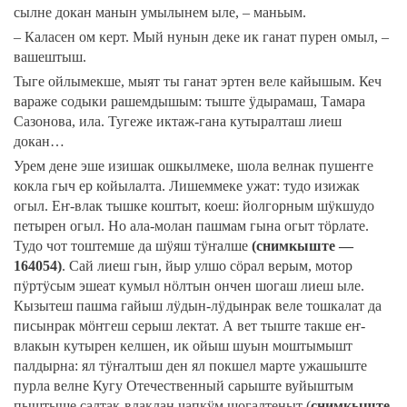
сылне докан манын умылынем ыле, – маньым.
– Каласен ом керт. Мый нунын деке ик ганат пурен омыл, –
вашештыш.
Тыге ойлымекше, мыят ты ганат эртен веле кайышым. Кеч
вараже содыки рашемдышым: тыште ӱдырамаш, Тамара
Сазонова, ила. Тугеже иктаж-гана кутыралташ лиеш
докан…
Урем дене эше изишак ошкылмеке, шола велнак пушеҥге
кокла гыч ер койылалта. Лишеммеке ужат: тудо изижак
огыл. Еҥ-влак тышке коштыт, коеш: йолгорным шӱкшудо
петырен огыл. Но ала-молан пашмам гына огыт тӧрлате.
Тудо чот тоштемше да шӱяш тӱҥалше
(снимкыште —
164054)
. Сай лиеш гын, йыр улшо сӧрал верым, мотор
пӱртӱсым эшеат кумыл нӧлтын ончен шогаш лиеш ыле.
Кызытеш пашма гайыш лӱдын-лӱдынрак веле тошкалат да
писынрак мӧҥгеш серыш лектат. А вет тыште такше еҥ-
влакын кутырен келшен, ик ойыш шуын моштымышт
палдырна: ял тӱҥалтыш ден ял покшел марте ужашыште
пурла велне Кугу Отечественный сарыште вуйыштым
пыштыше салтак-влаклан чапкӱм шогалтеныт (
снимкыште