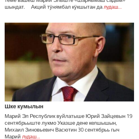
теме вашеш Марий Элыште «Шарнымаш садым»
шындат. Акций тӱнямбал кӱкшытан да
лудаш…
Шке кумылын
Марий Эл Республик вуйлатыше Юрий Зайцевын 19
сентябрьыште лукмо Указше дене келшышын,
Михаил Зиновьевич Васютин 30 сентябрьь гыч
Марий
лудаш…