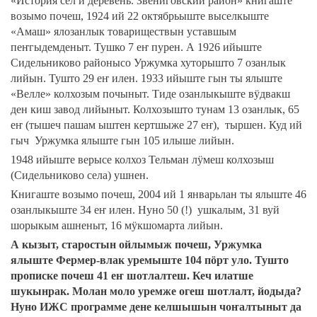
«История сёл и деревень. Звениговский район» книгаште
возымо почеш, 1924 ий 22 октябрьыште выселкыште
«Амаш» ялозанлык товариществын уставшым
пеҥгыдемденыт. Тушко 7 еҥ пурен. А 1926 ийыште
Сидельниково районысо Уржумка хуторышто 7 озанлык
лийын. Тушто 29 еҥ илен. 1933 ийыште гын ты ялыште
«Велле» колхозым почыныт. Тиде озанлыкыште вӱдвакш
ден киш завод лийыныт. Колхозышто тунам 13 озанлык, 65
еҥ (тышеч пашам ыштен кертшыже 27 еҥ), тыршен. Куд ий
гыч Уржумка ялыште гын 105 илыше лийын.
1948 ийыште верысе колхоз Тельман лӱмеш колхозыш
(Сидельниково села) ушнен.
Книгаште возымо почеш, 2004 ий 1 январьлан ты ялыште 46
озанлыкыште 34 еҥ илен. Нуно 50 (!) ушкалым, 31 вуй
шорыкым ашненыт, 16 мӱкшомарта лийын.
А кызыт, старостын ойлымыж почеш, Уржумка
ялыште Фермер-влак уремыште 104 пӧрт уло. Тушто
прописке почеш 41 еҥ шотлалтеш. Кеч илатше
шукынрак. Молан моло уремже огеш шотлалт, йодыда?
Нуно ИЖС программе дене келшышын чоҥалтыныт да