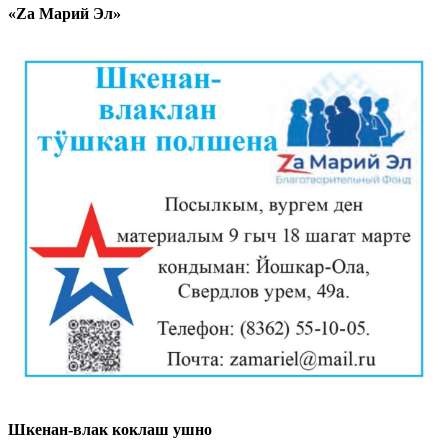
«Zа Марий Эл»
Шкенан-влак коклаш ушно