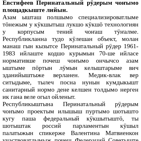
Евстифеев Перинатальный рӱдерым чоҥымо
площадкыште лийын.
Азам ышташ полшымо специализироватлыме
тӧнежым у кӱкшытыш лукшо кӱкшӧ технологиян
у корпусым тений чоҥаш тӱҥалме.
Республикланна тудо кӱлешан объект, молан
манаш гын кызытсе Перинатальный рӱдер 1961-
1983 ийлаште кодшо курымын 70-ше ийласе
нормативше почеш чоҥымо ончычсо азам
ыштыме пӧртын лӱмын келыштарыме вич
зданийыштыже верланен. Медик-влак вер
ситыдыме, тылеч посна нунын кумдыкышт
санитарный нормо дене келшен толдымо нерген
ик гана веле огыл ойленыт.
Республикыштына Перинатальный рӱдерым
чоҥымо проектым илышыш пуртымо шотышто
кугу паша федеральный кӱкшытыштӧ, ты
шотыштак россий парламентын кӱшыл
палатыжын спикерже Валентина Матвиенкон
участвоватлымыж почеш Федераций Советыште