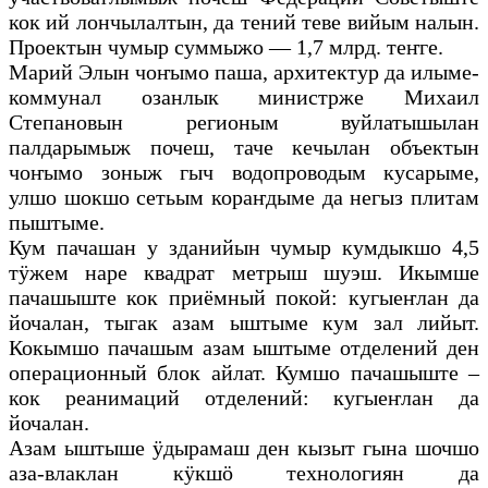
кок ий лончылалтын, да тений теве вийым налын.
Проектын чумыр суммыжо — 1,7 млрд. теҥге.
Марий Элын чоҥымо паша, архитектур да илыме-
коммунал озанлык министрже Михаил
Степановын регионым вуйлатышылан
палдарымыж почеш, таче кечылан объектын
чоҥымо зоныж гыч водопроводым кусарыме,
улшо шокшо сетьым кораҥдыме да негыз плитам
пыштыме.
Кум пачашан у зданийын чумыр кумдыкшо 4,5
тӱжем наре квадрат метрыш шуэш. Икымше
пачашыште кок приёмный покой: кугыеҥлан да
йочалан, тыгак азам ыштыме кум зал лийыт.
Кокымшо пачашым азам ыштыме отделений ден
операционный блок айлат. Кумшо пачашыште –
кок реанимаций отделений: кугыеҥлан да
йочалан.
Азам ыштыше ӱдырамаш ден кызыт гына шочшо
аза-влаклан кӱкшӧ технологиян да