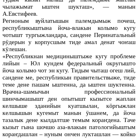
чылажымат ыштен шукташ», — манын
А.Евстифеев.
Регионым вуйлатышын палемдымыж почеш,
республикыштына йоча-влакын колымо кугу
чотышт тургыжландара, сандене Перинатальный
рӱдерын у корпусшым тиде амал денат чоҥаш
кӱлешан.
«Республикнан медициныштыже кугу проблеме
лийын – Юл кундем федеральный округышто
йоча колымо чот эн кугу. Тидым чыташ огеш лий,
сандене ме, республикын правительствыже, тиде
теме дене пашам ыштенна, да ыштен шуктенна.
Врачна-шамычын профессиональный
шинчымашышт ден опытышт кызытсе жаплан
келшыше зданийын куатшылан, кӧргыжлан
келшышын кугемыт манын ӱшанем, да йоча
тазалык дене кылдалтше темым кораҥдена. Таче
кызыт гына шочшо аза-влакын патологийыштым
кораҥдашлан – нуным ончен лукташлан — койко