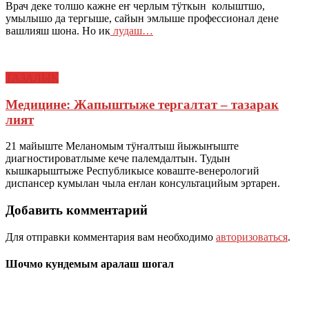
Врач деке толшо кажне еҥ черлым тӱткын колыштшо,
умылышо да тергыше, сайын эмлыше профессионал дене
вашлияш шона. Но ик
лудаш…
ТАЗАЛЫК
Медицине: Жапыштыже тергалтат – тазарак
лият
21 майыште Меланомым тӱҥалтыш йыжыҥыште
диагностироватлыме кече палемдалтын. Тудын
кышкарыштыже Республикысе коваште-венерологий
диспансер кумылан чыла еҥлан консультацийым эртарен.
Добавить комментарий
Для отправки комментария вам необходимо
авторизоваться
.
Шочмо кундемым аралаш шогал