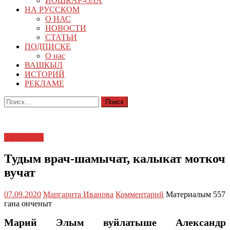
ЙОШКАР-ОЛА
НА РУССКОМ
О НАС
НОВОСТИ
СТАТЬИ
ПОДПИСКЕ
О нас
ВАШКЫЛ
ИСТОРИЙ
РЕКЛАМЕ
Найти:
ТАЗАЛЫК
Тудым врач-шамычат, калыкат моткоч
вучат
07.09.2020
Маргарита Иванова
Комментарий
Материалым 557
гана онченыт
Марий Элым вуйлатыше Александр