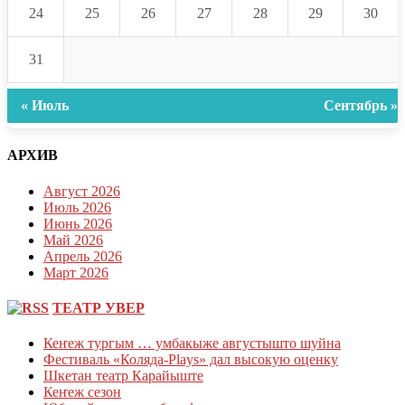
24
25
26
27
28
29
30
31
« Июль
Сентябрь »
АРХИВ
Август 2026
Июль 2026
Июнь 2026
Май 2026
Апрель 2026
Март 2026
ТЕАТР УВЕР
Кеҥеж тургым … умбакыже августышто шуйна
Фестиваль «Коляда-Plays» дал высокую оценку
Шкетан театр Карайыште
Кеҥеж сезон