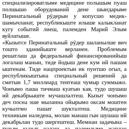
специализироватлыме медицине полышым пуаш
полшышо оборудований дене шыҥдарыме
Перинатальный рӱдерын у копусшо медик-
шамычланат, республикыште илыше калыкланат
кугу событий лиеш, палемден Марий Элым
вуйлатыше.
«Кызытсе Перинатальный рӱдер шаланылше вич
тошто зданийыште верланен. Проблемым
решатлаш да федеральный финансированийыш
логалаш манын, тиде йодыш дене кум ий пашам
ыштенам. Тиде нацпроектын ик пунтшо огыл, а
республикыштына специальный решений да
сметын 1,7 миллиард теҥгеаш чумыр суммыжо.
Чоҥымо паша тичмаш куатын кая, тудо шушаш
ий декабрьыште мучашлалтеш. Кызыт чоҥымо
деч посна эше мыланна ойырымо оксам моштен
кучылтмо пашат шукталтеш. Медицине
техникым наледена, молан манаш гын шушаш ий
декабрьлан тудо шергештеш. Мемнан задачына –
тудым кызыт налаш да палемдыме жаплан