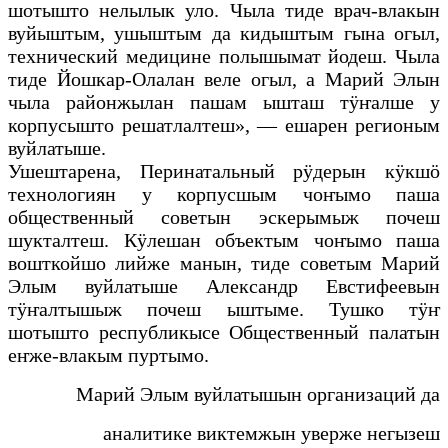
шотышто нелылык уло. Чыла тиде врач-влакын
вуйыштым, ушыштым да кидыштым гына огыл,
технический медицине полышымат йодеш. Чыла
тиде Йошкар-Олалан веле огыл, а Марий Элын
чыла районжылан пашам ышташ тӱҥалше у
корпусышто решатлалтеш», — ешарен регионым
вуйлатыше.
Ушештарена, Перинатальный рӱдерын кӱкшӧ
технологиян у корпусшым чоҥымо паша
общественный советын эскерымыж почеш
шукталтеш. Кӱлешан объектым чоҥымо паша
вошткойшо лийже манын, тиде советым Марий
Элым вуйлатыше Александр Евстифеевын
тӱҥалтышыж почеш ыштыме. Тушко тӱҥ
шотышто республикысе Общественный палатын
еҥже-влакым пуртымо.
Марий Элым вуйлатышын организаций да
аналитике виктемжын уверже негызеш