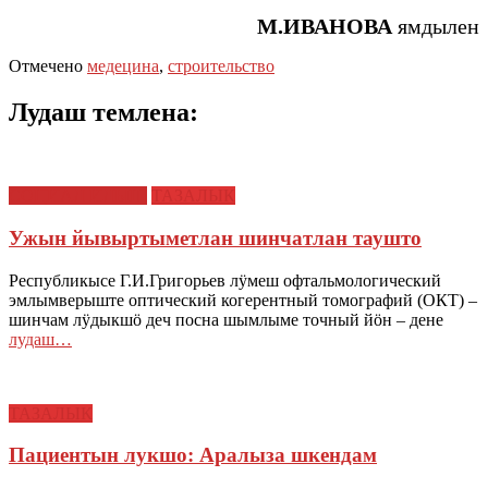
М.ИВАНОВА
ямдылен
Отмечено
медецина
,
строительство
Лудаш темлена:
СОЦИАЛ ИЛЫШ
ТАЗАЛЫК
Ужын йывыртыметлан шинчатлан таушто
Республикысе Г.И.Григорьев лӱмеш офтальмологический
эмлымверыште оптический когерентный томографий (ОКТ) –
шинчам лӱдыкшӧ деч посна шымлыме точный йӧн – дене
лудаш…
ТАЗАЛЫК
Пациентын лукшо: Аралыза шкендам