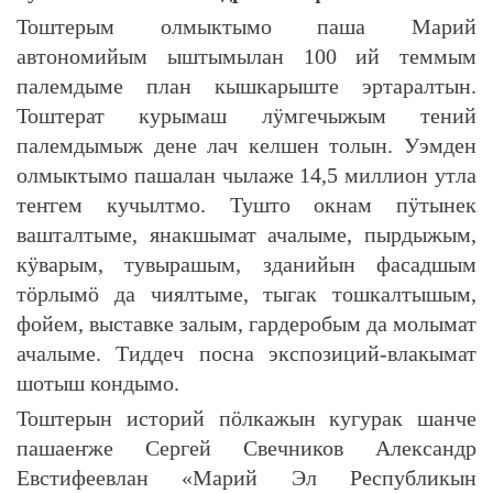
Тоштерым олмыктымо паша Марий
автономийым ыштымылан 100 ий теммым
палемдыме план кышкарыште эртаралтын.
Тоштерат курымаш лӱмгечыжым тений
палемдымыж дене лач келшен толын. Уэмден
олмыктымо пашалан чылаже 14,5 миллион утла
теҥгем кучылтмо. Тушто окнам пӱтынек
вашталтыме, янакшымат ачалыме, пырдыжым,
кӱварым, тувырашым, зданийын фасадшым
тӧрлымӧ да чиялтыме, тыгак тошкалтышым,
фойем, выставке залым, гардеробым да молымат
ачалыме. Тиддеч посна экспозиций-влакымат
шотыш кондымо.
Тоштерын историй пӧлкажын кугурак шанче
пашаеҥже Сергей Свечников Александр
Евстифеевлан «Марий Эл Республикын