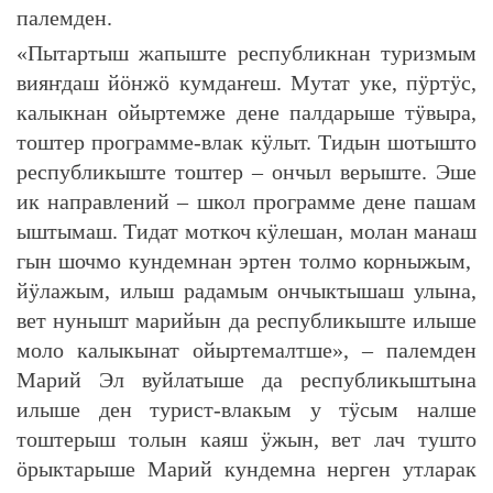
палемден.
«Пытартыш жапыште республикнан туризмым
вияҥдаш йӧнжӧ кумдаҥеш. Мутат уке, пӱртӱс,
калыкнан ойыртемже дене палдарыше тӱвыра,
тоштер программе-влак кӱлыт. Тидын шотышто
республикыште тоштер – ончыл верыште. Эше
ик направлений – школ программе дене пашам
ыштымаш. Тидат моткоч кӱлешан, молан манаш
гын шочмо кундемнан эртен толмо корныжым,
йӱлажым, илыш радамым ончыктышаш улына,
вет нунышт марийын да республикыште илыше
моло калыкынат ойыртемалтше», – палемден
Марий Эл вуйлатыше да республикыштына
илыше ден турист-влакым у тӱсым налше
тоштерыш толын каяш ӱжын, вет лач тушто
ӧрыктарыше Марий кундемна нерген утларак