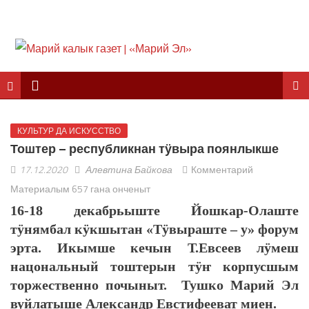
КУЛЬТУР ДА ИСКУССТВО
Тоштер – республикнан тӱвыра поянлыкше
17.12.2020
Алевтина Байкова
Комментарий
Материалым 657 гана онченыт
16-18 декабрьыште Йошкар-Олаште
тӱнямбал кӱкшытан «Тӱвыраште – у» форум
эрта. Икымше кечын Т.Евсеев лӱмеш
нацональный тоштерын тӱҥ корпусшым
торжественно почыныт. Тушко Марий Эл
вуйлатыше Александр Евстифееват миен.