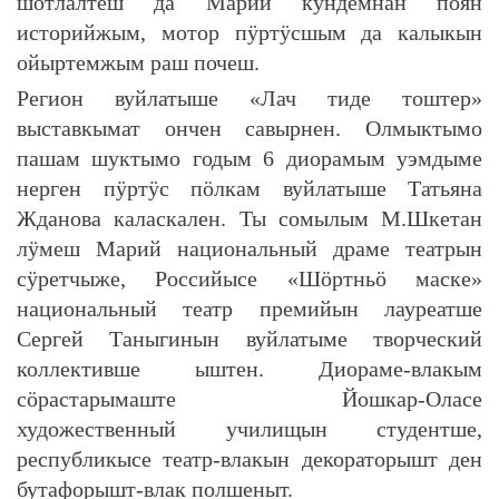
шотлалтеш да Марий кундемнан поян
историйжым, мотор пӱртӱсшым да калыкын
ойыртемжым раш почеш.
Регион вуйлатыше «Лач тиде тоштер»
выставкымат ончен савырнен. Олмыктымо
пашам шуктымо годым 6 диорамым уэмдыме
нерген пӱртӱс пӧлкам вуйлатыше Татьяна
Жданова каласкален. Ты сомылым М.Шкетан
лӱмеш Марий национальный драме театрын
сӱретчыже, Российысе «Шӧртньӧ маске»
национальный театр премийын лауреатше
Сергей Таныгинын вуйлатыме творческий
коллективше ыштен. Диораме-влакым
сӧрастарымаште Йошкар-Оласе
художественный училищын студентше,
республикысе театр-влакын декораторышт ден
бутафорышт-влак полшеныт.