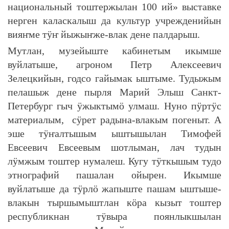
национальный тоштержылан 100 ий» выставке
нерген каласкалыш да культур учрежденийын
вияҥме тӱҥ йыжыҥже-влак дене палдарыш.
Мутлан, музейыште кабинетым икымше
вуйлатыше, агроном Петр Алексеевич
Зелецкийын, годсо гайымак ыштыме. Тудыжым
пелашыж дене пырля Марий Элыш Санкт-
Петербург гыч ӱжыктымӧ улмаш. Нуно пӱртӱс
материалым, сӱрет радына-влакым погеныт. А
эше тӱҥалтышым ыштышылан Тимофей
Евсеевич Евсеевым шотлыман, лач тудын
лӱмжым тоштер нумалеш. Кугу тӱткышым тудо
этнографий пашалан ойырен. Икымше
вуйлатыше да тӱрлӧ жапыште пашам ыштыше-
влакын тыршымыштлан кӧра кызыт тоштер
республикнан тӱвыра поянлыкшылан