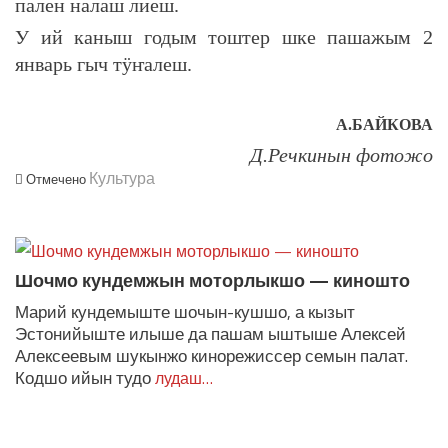
пален налаш лиеш.
У ий каныш годым тоштер шке пашажым 2
январь гыч тӱҥалеш.
А.БАЙКОВА
Д.Речкинын фотожо
Культура
Отмечено
ЛУДАШ ТЕМЛЕНА:
Шочмо кундемжын моторлыкшо — киношто
Марий кундемыште шочын-кушшо, а кызыт
Эстонийыште илыше да пашам ыштыше Алексей
Алексеевым шукынжо кинорежиссер семын палат.
Кодшо ийын тудо
лудаш…