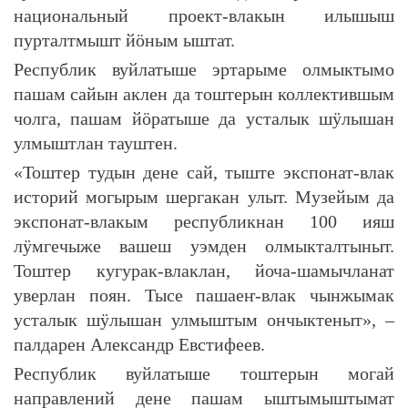
национальный проект-влакын илышыш
пурталтмышт йӧным ыштат.
Республик вуйлатыше эртарыме олмыктымо
пашам сайын аклен да тоштерын коллектившым
чолга, пашам йӧратыше да усталык шӱлышан
улмыштлан тауштен.
«Тоштер тудын дене сай, тыште экспонат-влак
историй могырым шергакан улыт. Музейым да
экспонат-влакым республикнан 100 ияш
лӱмгечыже вашеш уэмден олмыкталтыныт.
Тоштер кугурак-влаклан, йоча-шамычланат
уверлан поян. Тысе пашаеҥ-влак чынжымак
усталык шӱлышан улмыштым ончыктеныт», –
палдарен Александр Евстифеев.
Республик вуйлатыше тоштерын могай
направлений дене пашам ыштымыштымат