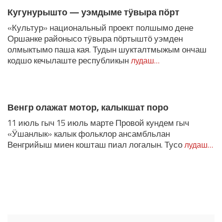
Кугунурышто — уэмдыме тӱвыра пӧрт
«Культур» национальный проект полшымо дене
Оршанке районысо тӱвыра пӧртыштӧ уэмден
олмыктымо паша кая. Тудын шукталтмыжым ончаш
кодшо кечылаште республикын
лудаш…
Венгр олажат мотор, калыкшат поро
11 июль гыч 15 июль марте Провой кундем гыч
«Ӱшанлык» калык фольклор ансамбльлан
Венгрийыш миен кошташ пиал логалын. Тусо
лудаш…