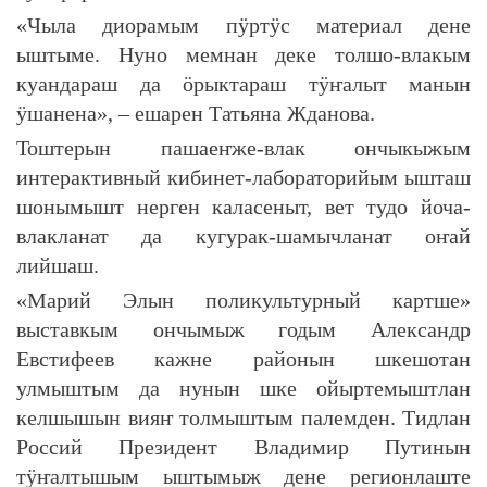
«Чыла диорамым пӱртӱс материал дене
ыштыме. Нуно мемнан деке толшо-влакым
куандараш да ӧрыктараш тӱҥалыт манын
ӱшанена», – ешарен Татьяна Жданова.
Тоштерын пашаеҥже-влак ончыкыжым
интерактивный кибинет-лабораторийым ышташ
шонымышт нерген каласеныт, вет тудо йоча-
влакланат да кугурак-шамычланат оҥай
лийшаш.
«Марий Элын поликультурный картше»
выставкым ончымыж годым Александр
Евстифеев кажне районын шкешотан
улмыштым да нунын шке ойыртемыштлан
келшышын вияҥ толмыштым палемден. Тидлан
Россий Президент Владимир Путинын
тӱҥалтышым ыштымыж дене регионлаште