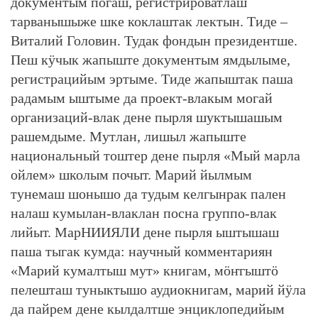
документым погаш, регистрироватлаш
тарванышыже шке коклаштак лектын. Тиде –
Виталий Головин. Тудак фондын президентше.
Пеш кӱчык жапыште документым ямдылыме,
регистрацийым эртыме. Тиде жапыштак паша
радамым ыштыме да проект-влакым могай
организаций-влак дене пырля шуктышашым
рашемдыме. Мутлан, лишыл жапыште
национальный тоштер дене пырля «Мый марла
ойлем» школым почыт. Марий йылмым
тунемаш шонышо да тудым келгынрак пален
налаш кумылан-влаклан посна группо-влак
лийыт. МарНИИЯЛИ дене пырля ыштышаш
паша тыгак кумда: научный комментариян
«Марий кумалтыш мут» книгам, мӧҥгыштӧ
пелешташ туныктышо аудиокнигам, марий йӱла
да пайрем дене кылдалтше энциклопедийым