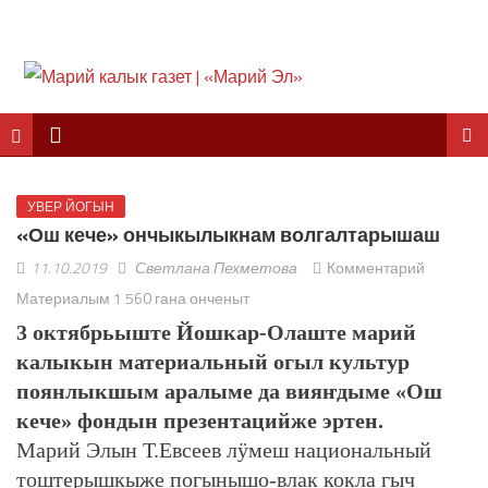
УВЕР ЙОГЫН
«Ош кече» ончыкылыкнам волгалтарышаш
11.10.2019
Светлана Пехметова
Комментарий
Материалым 1 560 гана онченыт
3 октябрьыште Йошкар-Олаште марий
калыкын материальный огыл культур
поянлыкшым аралыме да вияҥдыме «Ош
кече» фондын презентацийже эртен.
Марий Элын Т.Евсеев лӱмеш национальный
тоштерышкыже погынышо-влак кокла гыч