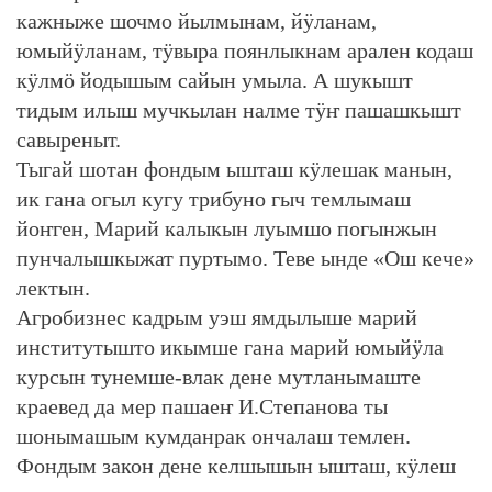
кажныже шочмо йылмынам, йӱланам,
юмыйӱланам, тӱвыра поянлыкнам арален кодаш
кӱлмӧ йодышым сайын умыла. А шукышт
тидым илыш мучкылан налме тӱҥ пашашкышт
савыреныт.
Тыгай шотан фондым ышташ кӱлешак манын,
ик гана огыл кугу трибуно гыч темлымаш
йоҥген, Марий калыкын луымшо погынжын
пунчалышкыжат пуртымо. Теве ынде «Ош кече»
лектын.
Агробизнес кадрым уэш ямдылыше марий
институтышто икымше гана марий юмыйӱла
курсын тунемше-влак дене мутланымаште
краевед да мер пашаеҥ И.Степанова ты
шонымашым кумданрак ончалаш темлен.
Фондым закон дене келшышын ышташ, кӱлеш