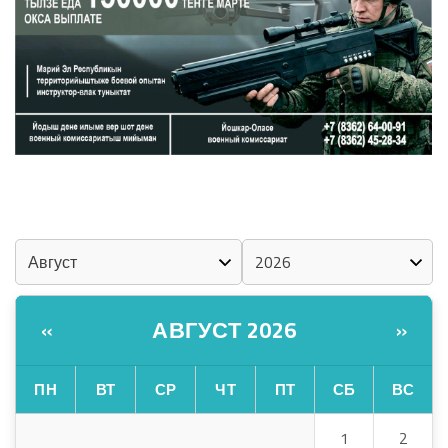
«ZА МАРИЙ ЭЛ»
ШКЕНАН-ВЛАК КОКЛАШ УШНО
КАЛЕНДАРЬ
АВГУСТ 2026
«
»
ПН
ВТ
СР
ЧТ
ПТ
СБ
ВС
1
2