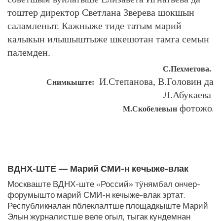
тоштер директор Светлана Зверева шокшын
саламленыт. Кажныже тиде татым марий
калыкын илышыштыже шкешотан тамга семын
палемден.
С.Пехметова.
И.Степанова, В.Головин да
Снимкыште:
Л.Абукаева
.
фотожо
М.Скобелевын
ЛУДАШ ТЕМЛЕНА:
ВДНХ-ШТЕ — Марий СМИ-н кечыже-влак
Москваште ВДНХ-ште «Россий» тӱнямбал ончер-
форумышто марий СМИ-н кечыже-влак эртат.
Республикналан пӧлеклалтше площадкыште Марий
Элын журналистше веле огыл, тыгак кундемнан