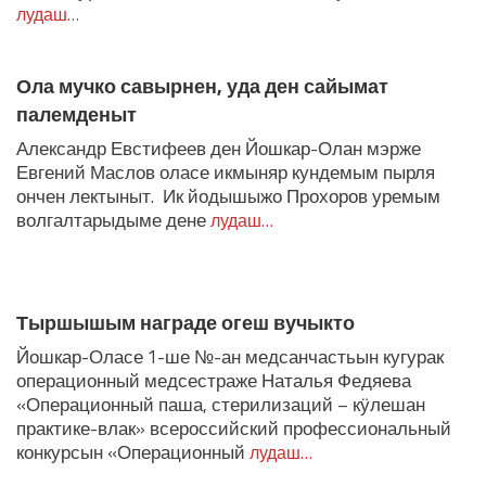
лудаш…
Ола мучко савырнен, уда ден сайымат
палемденыт
Александр Евстифеев ден Йошкар-Олан мэрже
Евгений Маслов оласе икмыняр кундемым пырля
ончен лектыныт. Ик йодышыжо Прохоров уремым
волгалтарыдыме дене
лудаш…
Тыршышым награде огеш вучыкто
Йошкар-Оласе 1-ше №-ан медсанчастьын кугурак
операционный медсестраже Наталья Федяева
«Операционный паша, стерилизаций – кӱлешан
практике-влак» всероссийский профессиональный
конкурсын «Операционный
лудаш…