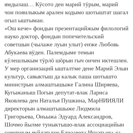
ямдылаш… Кӱсото ден марий тӱрым, марий
чон поянлыкым арален кодымо шотыштат шагал
огыл ыштыман.
«Ош кече» фондын презентацийжым филологий
науко доктор, фондын попечительский
советшын (чылаже луын улыт) еҥже Любовь
Абукаева вӱден. Палемдыме темын
кӱлешлыкым тӱрлӧ шӧрын гыч ончен иктешлен.
У мер организаций ышталтме дене Марий Элын
культур, савыктыш да калык паша шотышто
министрын алмаштышыже Галина Ширяева,
Кугыжаныш Погын депутат-влак Лариса
Яковлева ден Наталья Пушкина, МарНИИЯЛИ
директорын алмаштышыже Людмила
Григорьева, Оньыжа Эдуард Александров,
Шочмо йылме туныктышо-влак ассоциацийын
советшым вуйлатыше Елизавета Игнатьева да