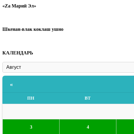
«Zа Марий Эл»
Шкенан-влак коклаш ушно
КАЛЕНДАРЬ
«
ПН
ВТ
3
4