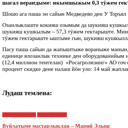
шагал вераҥдыме: икымшыжым 0,3 тӱжем гекта
Шошо ага паша эн сайын Медведево ден У Торъя
Озанлыклаште кокияш озымым да шукияш кушкыл
шукияш кушкылым – 57,3 тӱжем гектарыште. Мине
тӱжем гектарыште ыштыме гын, шукияш кушкыллан
Пасу паша сайын да жапыштыже вораныже манын, 
единице ялозанлык технике ден оборудованийым 
(12,4 миллион теҥгелан) «Росагролизинг» АО гоч
процент скидке дене налаш йӧн уло: 14 май жап
Лудаш темлена:
ОБРАЗОВАНИЙ
УВЕР ЙОГЫН
Вуйлатыме мастарлыклан – Марий Элыш