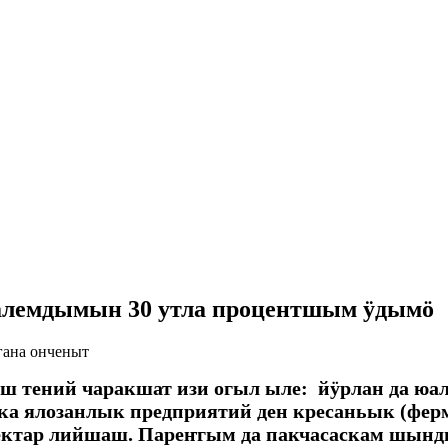
лемдымын 30 утла процентшым ӱдымӧ
гана онченыт
 тений чаракшат изи огыл ыле: йӱрлан да юа
ка ялозанлык предприятий ден кресаньык (фер
 гектар лийшаш. Пареҥгым да пакчасаскам шы