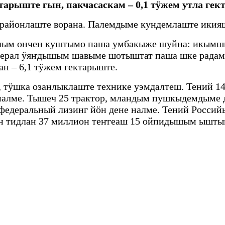
рыште гын, пакчасаскам – 0,1 тӱжем утла гек
л районлаште ворана. Палемдыме кундемлаште ики
ым ончен куштымо паша умбакыже шуйна: икымшы
рал ӱяҥдышым шавыме шотыштат паша шке радамже
 – 6,1 тӱжем гектарыште.
тӱшка озанлыклаште технике уэмдалтеш. Тений 14
налме. Тышеч 25 трактор, мландым пушкыдемдыме 
 федеральный лизинг йӧн дене налме. Тений Росси
лан тидлан 37 миллион теҥгеаш 15 ойпидышым ышты