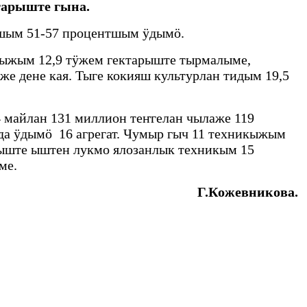
тарыште гына.
яшым 51-57 процентшым ӱдымӧ.
жым 12,9 тӱжем гектарыште тырмалыме,
 дене кая. Тыге кокияш культурлан тидым 19,5
 майлан 131 миллион теҥгелан чылаже 119
да ӱдымӧ 16 агрегат. Чумыр гыч 11 техникыжым
йыште ыштен лукмо ялозанлык техникым 15
ме.
Г.Кожевникова.