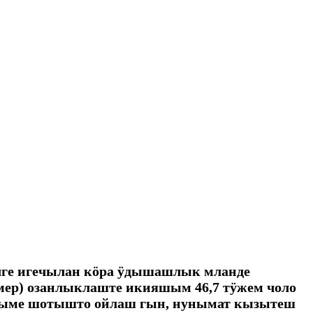
лге игечылан кӧра ӱдышашлык мланде
мер) озанлыклаште икияшым 46,7 тӱжем чоло
ндыме шотышто ойлаш гын, нунымат кызытеш