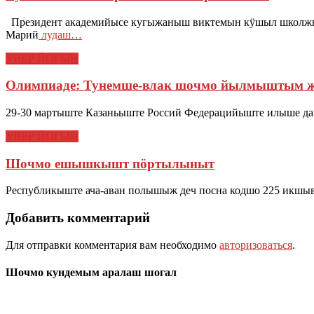
Президент академийысе кугыжаныш виктемын кӱшыл школжы
Марий
лудаш…
УВЕР ЙОГЫН
Олимпиаде: Тунемше-влак шочмо йылмыштым 
29-30 мартыште Казаньыште Россий Федерацийыште илыше да
УВЕР ЙОГЫН
Шочмо ешышкышт пӧртылыныт
Республикыште ача-аван полышыж деч посна кодшо 225 икшы
Добавить комментарий
Для отправки комментария вам необходимо
авторизоваться
.
Шочмо кундемым аралаш шогал