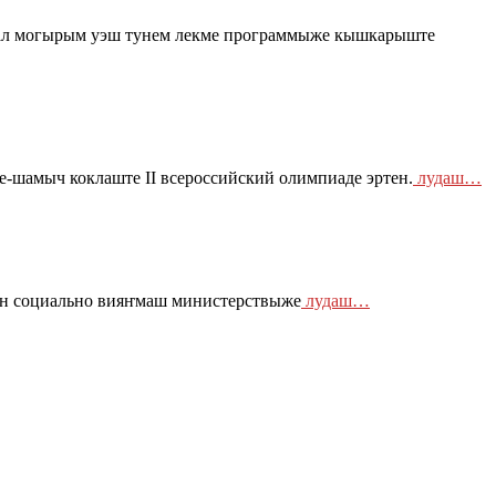
л могырым уэш тунем лекме программыже кышкарыште
шамыч коклаште II всероссийский олимпиаде эртен.
лудаш…
н социально вияҥмаш министерствыже
лудаш…