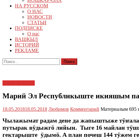
ЙОШКАР-ОЛА
НА РУССКОМ
О НАС
НОВОСТИ
СТАТЬИ
ПОДПИСКЕ
О нас
ВАШКЫЛ
ИСТОРИЙ
РЕКЛАМЕ
Найти:
УВЕР ЙОГЫН
Марий Эл Республикыште икияшым па
18.05.2018
18.05.2018
Любимов
Комментарий
Материалым 695 
Чылажымат радам дене да жапыштыже тӱҥалаш
путырак вӱдыжгӧ лийын. Тыге 16 майлан тӱш
гектарыште ӱдымӧ. А план почеш 144 тӱжем