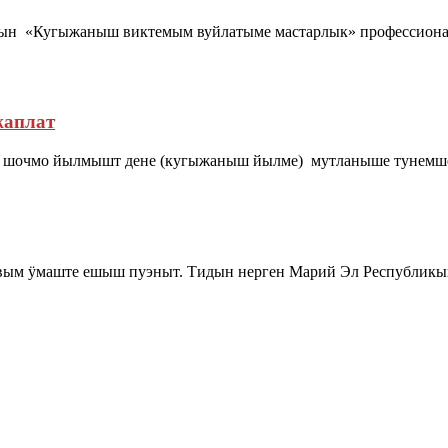
н «Кугыжаныш виктемым вуйлатыме мастарлык» профессиона
жаплат
 шочмо йылмышт дене (кугыжаныш йылме) мутланыше тунемше-
вым ӱмаште ешыш пуэныт. Тидын нерген Марий Эл Республикы