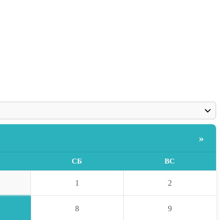
»
СБ
ВС
1
2
8
9