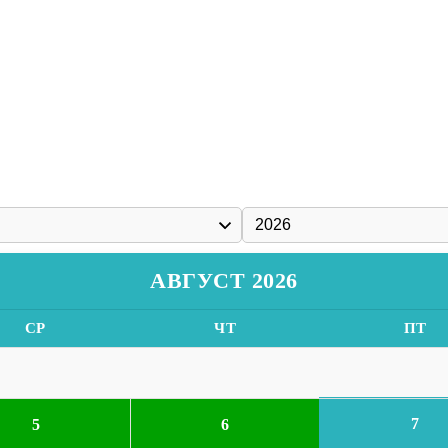
АВГУСТ 2026
СР
ЧТ
ПТ
7
5
6