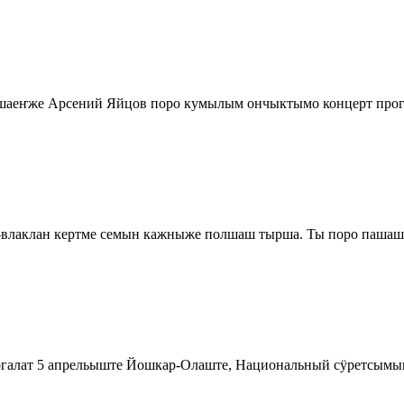
аеҥже Арсений Яйцов поро кумылым ончыктымо концерт прогр
аклан кертме семын кажныже полшаш тырша. Ты поро пашаш 
огалат 5 апрельыште Йошкар-Олаште, Национальный сӱретсым