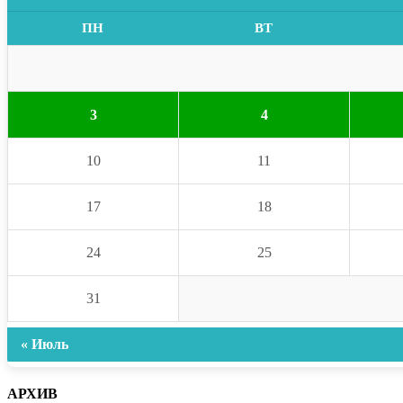
ПН
ВТ
3
4
10
11
17
18
24
25
31
« Июль
АРХИВ