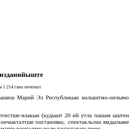
 изданийыште
 1 214 гана онченыт
 вашеш Марий Эл Республикын колыштмо-ончымо
артистше-влакын (кудышт 20 ий утла пашам ыште
 ончыкталтше постановко, спектакльлан ямдылым
 марте вашталтмыжым таҥастараш лиеш.