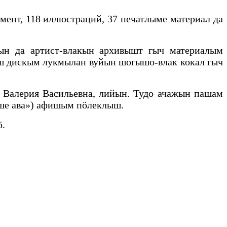
мент, 118 иллюстраций, 37 печатлыме материал да
ын да артист-влакын архивышт гыч материалым
ш дискым лукмылан вуйын шогышо-влак кокал гыч
Валерия Васильевна, лийын. Тудо ачажын пашам
ше ава») афишым пӧлеклыш.
ӧ.