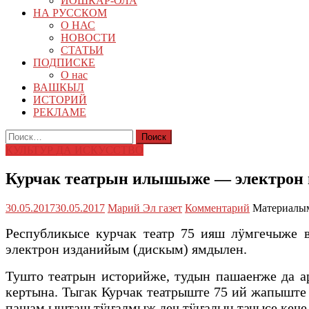
ЙОШКАР-ОЛА
НА РУССКОМ
О НАС
НОВОСТИ
СТАТЬИ
ПОДПИСКЕ
О нас
ВАШКЫЛ
ИСТОРИЙ
РЕКЛАМЕ
Найти:
КУЛЬТУР ДА ИСКУССТВО
Курчак театрын илышыже — электрон
30.05.2017
30.05.2017
Марий Эл газет
Комментарий
Материалым
Республикысе курчак театр 75 ияш лӱмгечыже
электрон изданийым (дискым) ямдылен.
Тушто театрын историйже, тудын пашаеҥже да 
кертына. Тыгак Курчак театрыште 75 ий жапыште
пашам ышташ тӱҥалмыж деч тӱҥалын тачысе кече