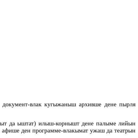
 документ-влак кугыжаныш архивше дене пырля
ныт да ыштат) илыш-корнышт дене палыме лийын
е афише ден программе-влакымат ужаш да театрын