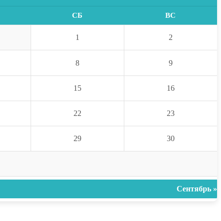
СБ
ВС
1
2
8
9
15
16
22
23
29
30
Сентябрь »