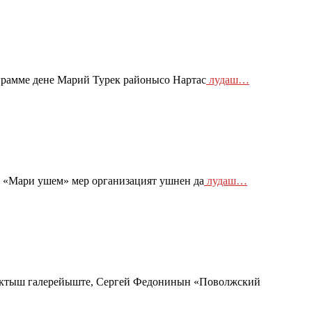
амме дене Марий Турек районысо Нартас
лудаш…
«Мари ушем» мер организацият ушнен да
лудаш…
ыктыш галерейыште, Сергей Федонинын «Поволжский