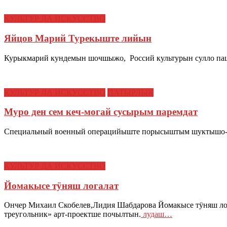
КУЛЬТУР ДА ИСКУССТВО
Яйцов Марий Турекыште лийын
Курыкмарий кундемын шочшыжо, Россий культурын сулло паш
КУЛЬТУР ДА ИСКУССТВО
ПАТЫРЛЫК
Муро ден сем кеч-могай сусырым паремдат
Специальный военный операцийыште порысыштым шуктышо-вл
КУЛЬТУР ДА ИСКУССТВО
Йомакысе тӱняш логалат
Ончер Михаил Скобелев,Лидия Шабдарова Йомакысе тӱняш л
треугольник» арт-проектше почылтын.
лудаш…