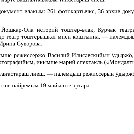
окумент-влакым: 261 фотокартычке, 36 архив доку
Йошкар-Ола историй тоштер-влак, Курчак театр
дӧ театр тоштерышкат миен коштынна, — палемды
Ирина Суворова.
мше режиссержо Василий Илисавскийын ӱдыржӧ, 
отографийым, икымше марий спектакль («Мондалт
е таҥастараш лиеш, — палемдыш режиссерын ӱдырж
лтше пайремым 19 майыште эртара.