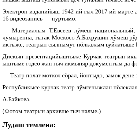
Электрон изданийыш 1942 ий гыч 2017 ий марте д
16 видеозапись — пуртымо.
— Материалым Т.Евсеев лӱмеш национальный, 
чумыренна, тыгак Москосо А.Бахрушин лӱмеш рӱ
иктыже, театрын сылнымут пӧлкажым вуйлатыше 
Дискын презентацийыштыже Курчак театрын икы
ыштыме годсо жап гыч икмыняр документым да ф
— Театр полат моткоч сӧрал, йоҥгыдо, замок ден
Республикысе курчак театр лӱмгечыжлан пӧлекла
А.Байкова.
(Фотом театрын архивше гыч налме.)
Лудаш темлена: