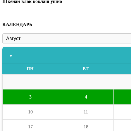
Шкенан-влак коклаш ушно
КАЛЕНДАРЬ
«
ПН
ВТ
3
4
10
11
17
18