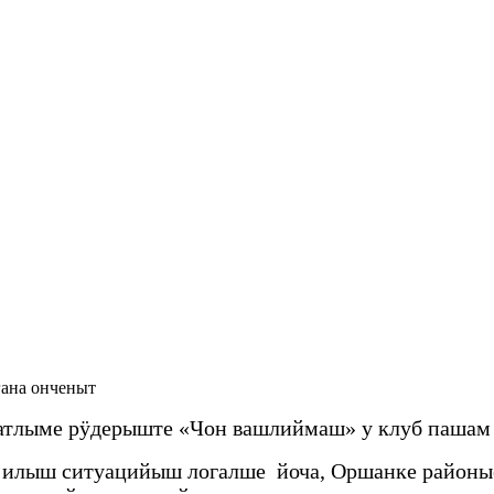
гана онченыт
атлыме рӱдерыште «Чон вашлиймаш» у клуб пашам
е илыш ситуацийыш логалше йоча, Оршанке районы