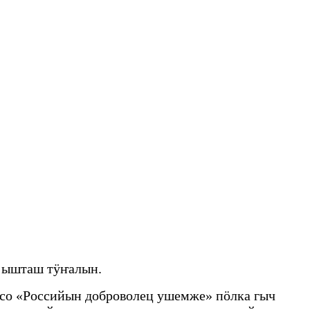
 ышташ тӱҥалын.
со «Российын доброволец ушемже» пӧлка гыч