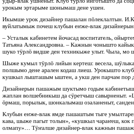
ӱдыр-влак ушненыт. Клуб тӱрлӧ ийготышто да с
урокым эртарыме шонымаш дене ушен.
Икымше урок дизайнер пашалан пӧлеклалтын. И.
вуйлатымыж почеш клубын еҥже-влак дизайнеры
– Усталык кабинетем йочасад воспитатель, ойыр
Татьяна Александровна. – Кажнын чонышто кайык
шуко тӱрлӧ видше ден техникыже улыт. Чыла, мо
Шыже кумыл тӱрлӧ лийын кертеш: весела, шӱлык
полшымо дене арален кодаш лиеш. Урокышто клу
кушкыл лышташым ыштен, а укш ден парчам пор д
Дизайнерын пашажым шуктымо годым кабинетыште
жаплан волшебникыш да сӱретчыш савырненыт. «
ӧрмаш, порылык, шонкалымаш озаланеныт, санден
Клубын еҥже-влак ямде пашаштым тыге умылтаре
кава, шыже пагыт толын», «кушкыл чараҥеш, кок
олмапу»… Тӱҥалше дизайнер-влак кажнын пашаж