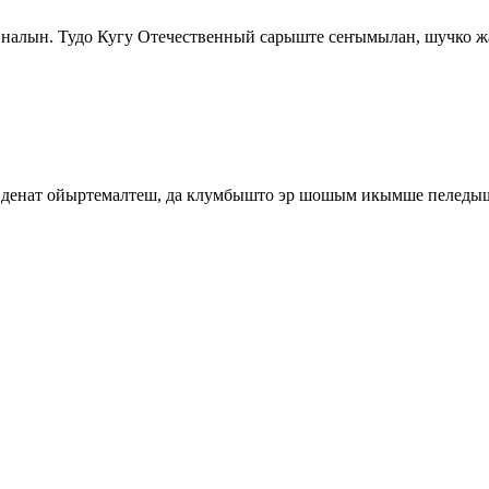
налын. Тудо Кугу Отечественный сарыште сеҥымылан, шучко ж
 денат ойыртемалтеш, да клумбышто эр шошым икымше пеледы