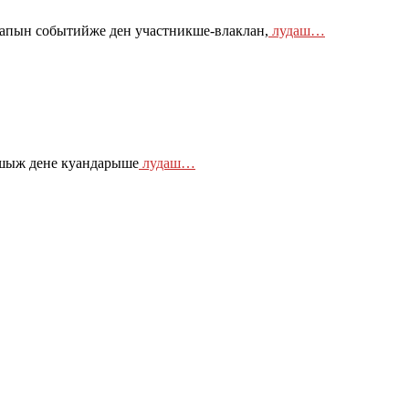
апын событийже ден участникше-влаклан,
лудаш…
шыж дене куандарыше
лудаш…