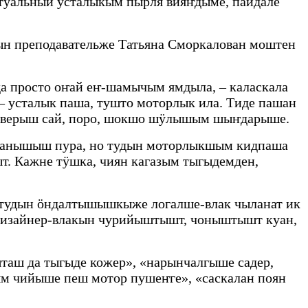
туальный усталыкым пырля вияҥдыме, пайдале
н преподавательже Татьяна Сморкалован моштен
а просто оҥай еҥ-шамычым ямдыла, – каласкала
 усталык паша, тушто моторлык ила. Тиде пашан
ме верыш сай, поро, шокшо шӱлышым шыҥдарыше.
жанышыш пура, но тудын моторлыкшым кидпаша
. Кажне тӱшка, чиян кагазым тыгыдемден,
тудын ӧндалтышышкыже логалше-влак чыланат ик
дизайнер-влакын чурийыштышт, чоныштышт куан,
аш да тыгыде кожер», «нарынчалгыше садер,
ым чийыше пеш мотор пушеҥге», «саскалан поян