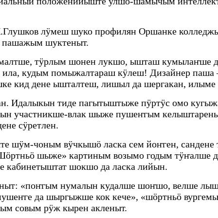
оциальный положенийыште улшо-шамычым интеллек
К.Глушков лӱмеш шуко профилян Оршанке колледжы
н пашажым шуктеныт.
темалтше, тӱрлым шонен лукшо, ышташ кумылаҥше д
 ила, кудым помыжалтараш кӱлеш! Дизайнер паша –
 шке кид дене ышталтеш, лишыл да шергакан, илы
ан. Идалыкын тиде пагытыштыже пӱртӱс омо кугы
бын участникше-влак шыже пушеҥгым келыштареныт
ене сӱретлен.
 шӱм-чоным вӱчкышӧ ласка сем йоҥген, сандене 
Шӧртньӧ шыже» картиным возымо годым тӱҥалше 
е кабинетыштат шокшо да ласка лийын.
ныт: «поҥгым нумалын кудалше шоҥшо, велше лышт
 пушеҥге да шыргыжше кок кече», «шӧртньӧ вургем
ым совым рӱж кырен акленыт.