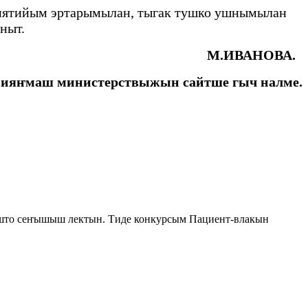
анятийым эртарымылан, тыгак тушко ушнымылан
ныт.
М.ИВАНОВА.
ияҥмаш министерствыжын сайтше гыч налме.
што сеҥышыш лектын. Тиде конкурсым Пациент-влакын