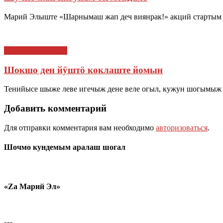
Марий Элыште «Шарнымаш жап деч виянрак!» акций стартым 
СОЦИАЛ ИЛЫШ
Шокшо ден йӱштӧ коклаште йомын
Тенийысе шыже леве игечыж дене веле огыл, кужун шогымыж
Добавить комментарий
Для отправки комментария вам необходимо
авторизоваться
.
Шочмо кундемым аралаш шогал
«Zа Марий Эл»