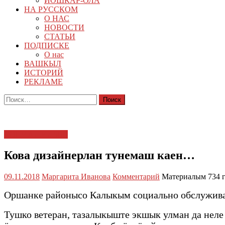
ЙОШКАР-ОЛА
НА РУССКОМ
О НАС
НОВОСТИ
СТАТЬИ
ПОДПИСКЕ
О нас
ВАШКЫЛ
ИСТОРИЙ
РЕКЛАМЕ
Найти:
СОЦИАЛ ИЛЫШ
Кова дизайнерлан тунемаш каен…
09.11.2018
Маргарита Иванова
Комментарий
Материалым 734 
Оршанке районысо Калыкым социально обслужив
Тушко ветеран, тазалыкыште экшык улман да нел