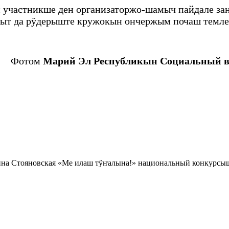
 участникше ден организаторжо-шамыч пайдале з
еныт да рӱдерыште кружокын ончержым почаш темле
Фотом
Марий Эл Республикын Социальный в
на Стояновская «Ме илаш тӱҥалына!» национальный конкурсы