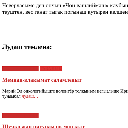
Чеверласыме деч ончыч «Чон вашлиймаш» клубын
тауштен, вес ганат тыгак погынаш кутырен келш
Лудаш темлена:
СОЦИАЛ ИЛЫШ
ТАЗАЛЫК
Мемнан-влакымат саламленыт
Марий Эл онкологийыште волонтёр толкыным негызлыше Ири
тӱнямбал
лудаш…
СОЦИАЛ ИЛЫШ
Шучко жап нигунам ок мондалт