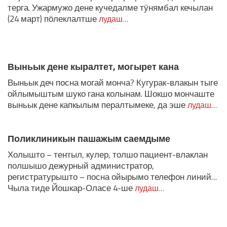
терга. Ужармужо дене кучедалме тӱнямбал кечылан
(24 март) пӧлеклалтше
лудаш…
Выньык дене кыралтет, могырет кана
Выньык деч посна могай монча? Кугурак-влакын тыге
ойлымыштым шуко гана колынам. Шокшо мончаште
выньык дене капкылым пералтымеке, да эше
лудаш…
Поликлиникын пашажым саемдыме
Холышто – теҥгыл, кулер, толшо пациент-влаклан
полшышо дежурный администратор,
регистратурышто – посна ойырымо телефон линий…
Чыла тиде Йошкар-Оласе 4-ше
лудаш…