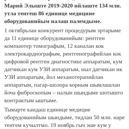
Марий Элыште 2019-2020 ийлаште 134 млн.
утла теҥгеш 86 единице медицине
оборудованийым налаш палемдыме.
1 октябрьлан конкурент процедурым эртарыме
да 11 единице оборудованийым: рентген
компьютер томографым, 12 каналан кок
электрокардиографым, рентгенографийлан кок
цифровой рентген диагностике аппаратым, кум
датчикан кум УЗИ аппаратым, ныл датчикан ик
УЗИ аппаратым, йол механотерапийлан
аппаратым, пагар-шолора корным шымлашлан
йоча фиброскопым – налын шындыме шотышто
контрактым ыштыме.
Тымарте кандаш единице медицие
оборудованийым шындыме, тидлан 50 млн. наре
теҥгем кучылтмо. 19 ноябрь гыч эше кум у