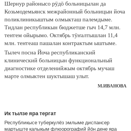
Шернур районысо рӱдӧ больницылан да
Козьмодемьянск межрайонный больницын йоча
поликлиникыштым олмыкташ палемдыме.
Тидлан республикын бюджетше гыч 14,7 млн.
теҥгем ойырымо. Октябрь тӱҥалтышлан 11,4
млн. теҥгеаш пашалан контрактым ыштыме.
Тылеч посна Йоча республиканский
клинический больницын функциональный
диагностике отделенийжым октябрь мучаш
марте олмыктен шуктышаш улыт.
М.ИВАНОВА
ЛУДАШ ТЕМЛЕНА:
Ик тылзе яра тергат
Республикысе туберкулёз эмлыме диспансер
мартыште калыкым флюорографий йӧн дене яра