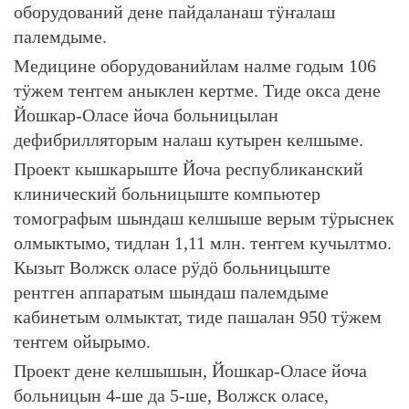
оборудований дене пайдаланаш тӱҥалаш
палемдыме.
Медицине оборудованийлам налме годым 106
тӱжем теҥгем аныклен кертме. Тиде окса дене
Йошкар-Оласе йоча больницылан
дефибрилляторым налаш кутырен келшыме.
Проект кышкарыште Йоча республиканский
клинический больницыште компьютер
томографым шындаш келшыше верым тӱрыснек
олмыктымо, тидлан 1,11 млн. теҥгем кучылтмо.
Кызыт Волжск оласе рӱдӧ больницыште
рентген аппаратым шындаш палемдыме
кабинетым олмыктат, тиде пашалан 950 тӱжем
теҥгем ойырымо.
Проект дене келшышын, Йошкар-Оласе йоча
больницын 4-ше да 5-ше, Волжск оласе,