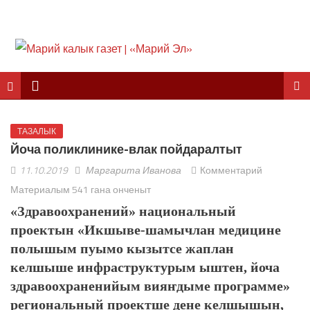
ТАЗАЛЫК
Йоча поликлинике-влак пойдаралтыт
11.10.2019
Маргарита Иванова
Комментарий
Материалым 541 гана онченыт
«Здравоохранений» национальный
проектын «Икшыве-шамычлан медицине
полышым пуымо кызытсе жаплан
келшыше инфраструктурым ыштен, йоча
здравоохраненийым вияҥдыме программе»
региональный проектше дене келшышын,