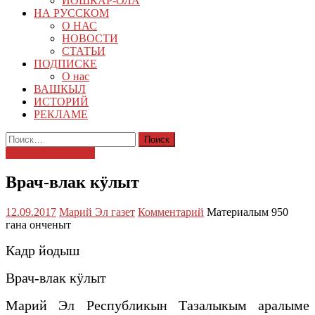
ЙОШКАР-ОЛА
НА РУССКОМ
О НАС
НОВОСТИ
СТАТЬИ
ПОДПИСКЕ
О нас
ВАШКЫЛ
ИСТОРИЙ
РЕКЛАМЕ
Найти:
СОЦИАЛ ИЛЫШ
Врач-влак кӱлыт
12.09.2017
Марий Эл газет
Комментарий
Материалым 950
гана онченыт
Кадр йодыш
Врач-влак кӱлыт
Марий Эл Республикын Тазалыкым аралыме