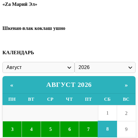
«Zа Марий Эл»
Шкенан-влак коклаш ушно
КАЛЕНДАРЬ
АВГУСТ 2026
«
»
ПН
ВТ
СР
ЧТ
ПТ
СБ
ВС
1
2
8
3
4
5
6
7
9