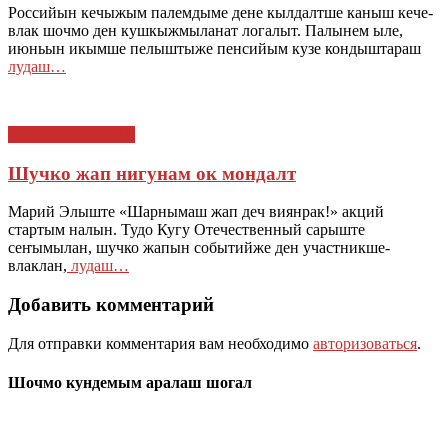
Российын кечыжым палемдыме дене кылдалтше каныш кече-
влак шочмо ден кушкыжмыланат логалыт. Палынем ыле,
июньын икымше пелыштыже пенсийым кузе кондыштараш
лудаш…
СОЦИАЛ ИЛЫШ
Шучко жап нигунам ок мондалт
Марий Элыште «Шарнымаш жап деч виянрак!» акций
стартым налын. Тудо Кугу Отечественный сарыште
сеҥымылан, шучко жапын событийже ден участникше-
влаклан,
лудаш…
Добавить комментарий
Для отправки комментария вам необходимо
авторизоваться
.
Шочмо кундемым аралаш шогал