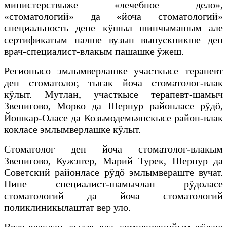
министерствыже «лечебное дело»,
«стоматологий» да «йоча стоматологий»
специальность дене кӱшыл шинчымашым але
сертификатым налше вузын выпускникше ден
врач-специалист-влакым пашашке ӱжеш.
Регионысо эмлымверлашке участкысе терапевт
ден стоматолог, тыгак йоча стоматолог-влак
кӱлыт. Мутлан, участкысе терапевт-шамыч
Звенигово, Морко да Шернур районласе рӱдӧ,
Йошкар-Оласе да Козьмодемьянскысе район-влак
кокласе эмлымверлашке кӱлыт.
Стоматолог ден йоча стоматолог-влакым
Звенигово, Кужэҥер, Марий Турек, Шернур да
Советский районласе рӱдӧ эмлымвераште вучат.
Нине специалист-шамычлан рӱдоласе
стоматологий да йоча стоматологий
поликлиникылаштат вер уло.