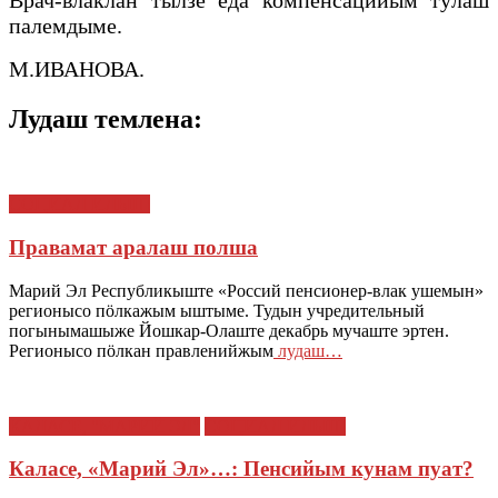
Врач-влаклан тылзе еда компенсацийым тӱлаш
палемдыме.
М.ИВАНОВА.
Лудаш темлена:
СОЦИАЛ ИЛЫШ
Правамат аралаш полша
Марий Эл Республикыште «Россий пенсионер-влак ушемын»
регионысо пӧлкажым ыштыме. Тудын учредительный
погынымашыже Йошкар-Олаште декабрь мучаште эртен.
Регионысо пӧлкан правленийжым
лудаш…
КАЛАСЕ, "МАРИЙ ЭЛ"
СОЦИАЛ ИЛЫШ
Каласе, «Марий Эл»…: Пенсийым кунам пуат?