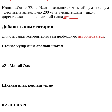
Йошкар-Оласе 32-шо №-ан школышто лач тыгай лӱман форум
–фестиваль эртен. Тудо 200 утла туныктышым – школ
директор-влакын воспитаний паша
лудаш…
Добавить комментарий
Для отправки комментария вам необходимо
авторизоваться
.
Шочмо кундемым аралаш шогал
«Zа Марий Эл»
Шкенан-влак коклаш ушно
КАЛЕНДАРЬ