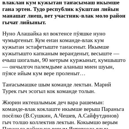
влаклан кум кужытан таҥасымаш икымше
гана эртен. Тудо республик кӱкштан лийын
манашат лиеш, вет участник-влак моло район
гычат лийыныт.
Нуно Алашайка ял воктенсе пӱяшке нуно
чумыргеныт. Кум еҥан команде-влак кум
кужытан эстафетыште таҥасеныт. Икымше
кужытышто капканым вераҥденыт, весыште —
ечыш шогалын, 90 метрым куржыныт, кумшышто
— ончылгоч палемдыме аланыш миен шуын,
пӱясе ийым кум вере проленыт…
Таҥасымашке шым команде лектын. Марий
Турек гыч эсогыл кок команде толын.
Жюрин иктешлымыж деч вара рашемын:
команде-влак коклаште икымше верыш Параньга
посёлко (В.Сушкин, А.Чешев, А.Сайфутдинов)
гыч толшо коллектив лектын. Кокымшо верым
Параньга районысо верым Яҥгетсола ялын