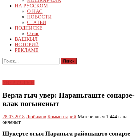
ЙОШКАР-ОЛА
НА РУССКОМ
О НАС
НОВОСТИ
СТАТЬИ
ПОДПИСКЕ
О нас
ВАШКЫЛ
ИСТОРИЙ
РЕКЛАМЕ
Найти:
УВЕР ЙОГЫН
Верла гыч увер: Параньгаште сонарзе-
влак погыненыт
28.03.2018
Любимов
Комментарий
Материалым 1 444 гана
онченыт
Шукерте огыл Параньга районышто сонарзе-