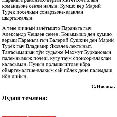
командыже сеҥен налын. Кумшо вер Марий
Турек посёлкын сонарзыже-влаклан
шыргыжалын.
А теве личный зачётышто Параньга гыч
Александр Чешаев сеҥен. Кокымышо ден кумшо
верыш Параньга гыч Валерий Сушкин ден Марий
Турек гыч Владимир Яковлев лектыныт.
Таҥасымашын тӱҥ судьяже Махмут Бурхановын
палемдымыж почеш, кугу таум спонсор-влаклан
каласыман. Нунын полышыштлан кӧра
ойыртемалтше-влакым сай пӧлек дене палемдаш
йӧн лийын.
С.Носова.
Лудаш темлена: