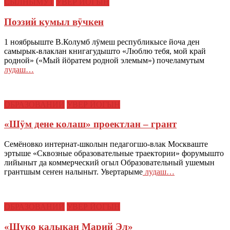
СЫЛНЫМУТ
УВЕР ЙОГЫН
Поэзий кумыл вӱчкен
1 ноябрьыште В.Колумб лӱмеш республикысе йоча ден
самырык-влаклан книгагудышто «Люблю тебя, мой край
родной» («Мый йӧратем родной элемым») почеламутым
лудаш…
ОБРАЗОВАНИЙ
УВЕР ЙОГЫН
«Шӱм дене колаш» проектлан – грант
Семёновко интернат-школын педагогшо-влак Москваште
эртыше «Сквозные образовательные траектории» форумышто
лийыныт да коммерческий огыл Образовательный ушемын
грантшым сеҥен налыныт. Увертарыме
лудаш…
ОБРАЗОВАНИЙ
УВЕР ЙОГЫН
«Шуко калыкан Марий Эл»