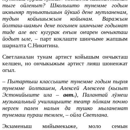
тыге ойленыт? Школышто тунемме годым
икмыняр туныктышын йӱкшӧ дене мутланенам,
тудын койышыжым койынам. Варажым
йолташ-шамыч дене погынен шинчыме годымат
тиде але вес кугурак еҥым оҥарен ончыкташ
йодыт ыле,
– парт коклаште шинчыме жапшым
шарналта С.Никитина.
Светланалан тунам артист койышым ончыкташ
келшен, но ончыкыжым артист лияш шоненжат
огыл.
–
Пытартыш классыште тунемме годым пырля
тунемме йолташем, Алексей Алексеев
(кызыт
Эстонийыште ила –
авт.
),
Палантай лӱмеш
музыкальный
училищыште театр пӧлкам почмо
нерген пален налын да тушко мыланемат
тунемаш пураш темлен, – ойла Светлана.
Экзаменыш мийымекыже, моло семын