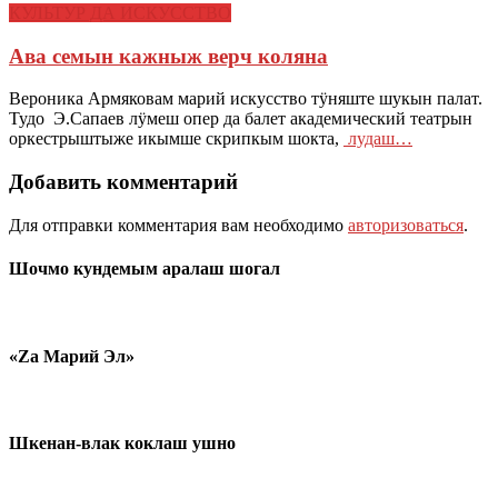
КУЛЬТУР ДА ИСКУССТВО
Ава семын кажныж верч коляна
Вероника Армяковам марий искусство тӱняште шукын палат.
Тудо Э.Сапаев лӱмеш опер да балет академический театрын
оркестрыштыже икымше скрипкым шокта,
лудаш…
Добавить комментарий
Для отправки комментария вам необходимо
авторизоваться
.
Шочмо кундемым аралаш шогал
«Zа Марий Эл»
Шкенан-влак коклаш ушно