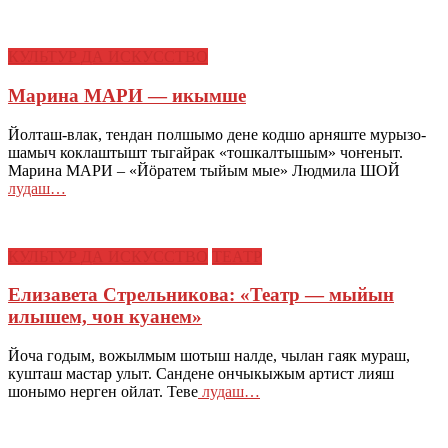
КУЛЬТУР ДА ИСКУССТВО
Марина МАРИ — икымше
Йолташ-влак, тендан полшымо дене кодшо арняште мурызо-
шамыч коклаштышт тыгайрак «тошкалтышым» чоҥеныт.
Марина МАРИ – «Йӧратем тыйым мые» Людмила ШОЙ
лудаш…
КУЛЬТУР ДА ИСКУССТВО
ТЕАТР
Елизавета Стрельникова: «Театр — мыйын
илышем, чон куанем»
Йоча годым, вожылмым шотыш налде, чылан гаяк мураш,
кушташ мастар улыт. Сандене ончыкыжым артист лияш
шонымо нерген ойлат. Теве
лудаш…