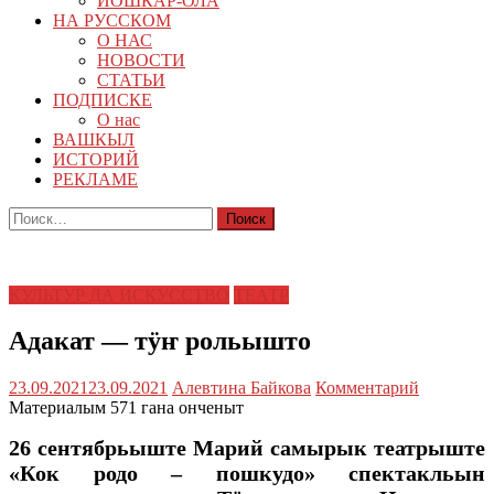
ЙОШКАР-ОЛА
НА РУССКОМ
О НАС
НОВОСТИ
СТАТЬИ
ПОДПИСКЕ
О нас
ВАШКЫЛ
ИСТОРИЙ
РЕКЛАМЕ
Найти:
КУЛЬТУР ДА ИСКУССТВО
ТЕАТР
Адакат — тӱҥ рольышто
23.09.2021
23.09.2021
Алевтина Байкова
Комментарий
Материалым 571 гана онченыт
26 сентябрьыште Марий самырык театрыште
«Кок родо – пошкудо» спектакльын