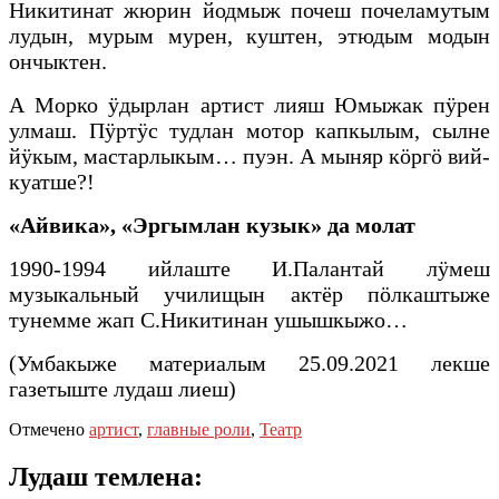
Никитинат жюрин йодмыж почеш почеламутым
лудын, мурым мурен, куштен, этюдым модын
ончыктен.
А Морко ӱдырлан артист лияш Юмыжак пӱрен
улмаш. Пӱртӱс тудлан мотор капкылым, сылне
йӱкым, мастарлыкым… пуэн. А мыняр кӧргӧ вий-
куатше?!
«Айвика», «Эргымлан кузык» да молат
1990-1994 ийлаште И.Палантай лӱмеш
музыкальный училищын актёр пӧлкаштыже
тунемме жап С.Никитинан ушышкыжо…
(Умбакыже материалым 25.09.2021 лекше
газетыште лудаш лиеш)
Отмечено
артист
,
главные роли
,
Театр
Лудаш темлена: