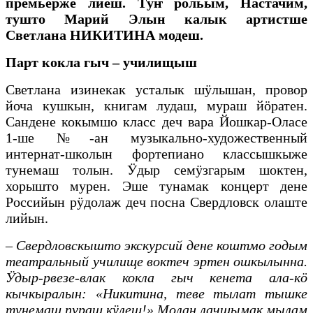
премьерже лиеш. Тӱҥ рольым, Настачим,
тушто Марий Элын калык артистше
Светлана НИКИТИНА модеш.
Парт кокла гыч – училищыш
Светлана изинекак усталык шӱлышан, провор
йоча кушкын, книгам лудаш, мураш йӧратен.
Сандене кокымшо класс деч вара Йошкар-Оласе
1-ше №-ан музыкально-художественный
интернат-школын фортепиано классышкыже
тунемаш толын. Ӱдыр семӱзгарым шоктен,
хорышто мурен. Эше тунамак концерт дене
Российын рӱдолаж деч посна Свердловск олаште
лийын.
–
Свердловскышто экскурсий дене коштмо годым
театральный училище воктеч эртен ошкылынна.
Ӱдыр-рвезе-влак кокла гыч кенета ала-кӧ
кычкыралын: «Никитина, теве тылат тышке
тунемаш пураш кӱлеш!» Молан лачшымак мылам