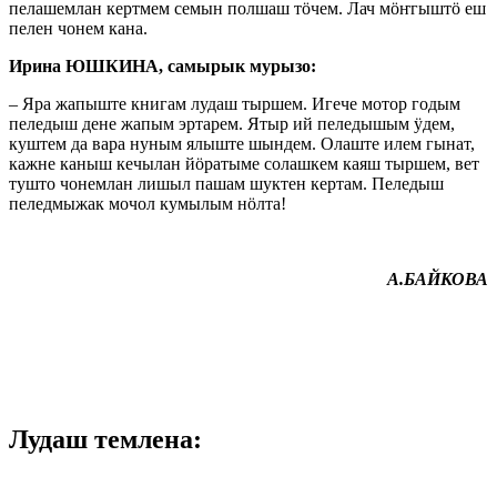
пелашемлан кертмем семын полшаш тӧчем. Лач мӧҥгыштӧ еш
пелен чонем кана.
Ирина ЮШКИНА, самырык мурызо:
– Яра жапыште книгам лудаш тыршем. Игече мотор годым
пеледыш дене жапым эртарем. Ятыр ий пеледышым ӱдем,
куштем да вара нуным ялыште шындем. Олаште илем гынат,
кажне каныш кечылан йӧратыме солашкем каяш тыршем, вет
тушто чонемлан лишыл пашам шуктен кертам. Пеледыш
пеледмыжак мочол кумылым нӧлта!
А.БАЙКОВА
Лудаш темлена: