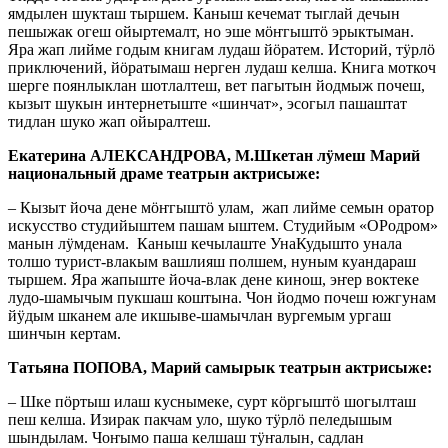
ямдылен шукташ тыршем. Каныш кечемат тыглай дечын
пешыжак огеш ойыртемалт, но эше мӧҥгыштӧ эрыктыман.
Яра жап лийме годым книгам лудаш йӧратем. Историй, тӱрлӧ
приключений, йӧратымаш нерген лудаш келша. Книга моткоч
шерге поянлыклан шотлалтеш, вет пагытын йодмыж почеш,
кызыт шукын интернетыште «шинчат», эсогыл пашаштат
тидлан шуко жап ойыралтеш.
Екатерина АЛЕКСАНДРОВА, М.Шкетан лӱмеш Марий
национальный драме театрын актрисыже:
– Кызыт йоча дене мӧҥгыштӧ улам, жап лийме семын оратор
искусство студийыштем пашам ыштем. Студийым «ОРодром»
манын лӱмденам. Каныш кечылаште УнаКудышто унала
толшо турист-влакым вашлияш полшем, нуным куандараш
тыршем. Яра жапыште йоча-влак дене кинош, эҥер воктеке
лудо-шамычым пукшаш коштына. Чон йодмо почеш южгунам
йӱдым шканем але икшыве-шамычлан вургемым ургаш
шинчын кертам.
Татьяна ПОПОВА, Марий самырык театрын актрисыже:
– Шке пӧртыш илаш куснымеке, сурт кӧргыштӧ шогылташ
пеш келша. Изирак пакчам уло, шуко тӱрлӧ пеледышым
шындылам. Чоҥымо паша келшаш тӱҥалын, садлан