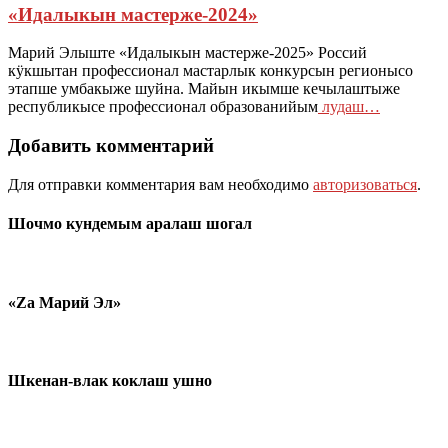
«Идалыкын мастерже-2024»
Марий Элыште «Идалыкын мастерже-2025» Россий
кӱкшытан профессионал мастарлык конкурсын регионысо
этапше умбакыже шуйна. Майын икымше кечылаштыже
республикысе профессионал образованийым
лудаш…
Добавить комментарий
Для отправки комментария вам необходимо
авторизоваться
.
Шочмо кундемым аралаш шогал
«Zа Марий Эл»
Шкенан-влак коклаш ушно