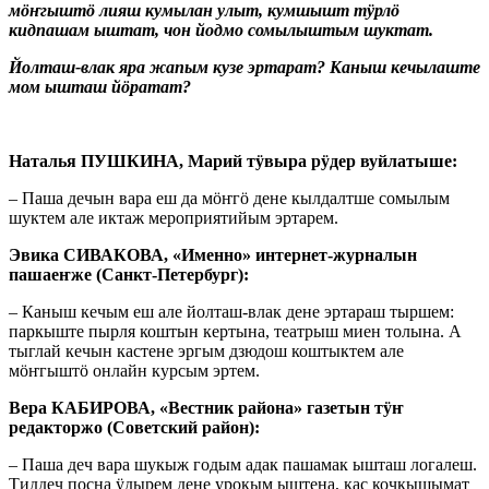
мӧҥгыштӧ лияш кумылан улыт, кумшышт тӱрлӧ
кидпашам ыштат, чон йодмо сомылыштым шуктат.
Йолташ-влак яра жапым кузе эртарат? Каныш кечылаште
мом ышташ йӧратат?
Наталья ПУШКИНА, Марий тӱвыра рӱдер вуйлатыше:
– Паша дечын вара еш да мӧҥгӧ дене кылдалтше сомылым
шуктем але иктаж мероприятийым эртарем.
Эвика СИВАКОВА,
«Именно» интернет-журналын
пашаеҥже (Санкт-Петербург):
– Каныш кечым еш але йолташ-влак дене эртараш тыршем:
паркыште пырля коштын кертына, театрыш миен толына. А
тыглай кечын кастене эргым дзюдош коштыктем але
мӧҥгыштӧ онлайн курсым эртем.
Вера КАБИРОВА, «Вестник района» газетын тӱҥ
редакторжо (Советский район):
– Паша деч вара шукыж годым адак пашамак ышташ логалеш.
Тиддеч посна ӱдырем дене урокым ыштена, кас кочкышымат