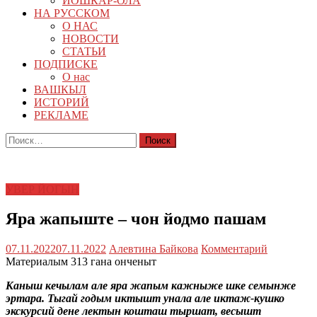
ЙОШКАР-ОЛА
НА РУССКОМ
О НАС
НОВОСТИ
СТАТЬИ
ПОДПИСКЕ
О нас
ВАШКЫЛ
ИСТОРИЙ
РЕКЛАМЕ
Найти:
УВЕР ЙОГЫН
Яра жапыште – чон йодмо пашам
07.11.2022
07.11.2022
Алевтина Байкова
Комментарий
Материалым 313 гана онченыт
Каныш кечылам але яра жапым кажныже шке семынже
эртара. Тыгай годым иктышт унала але иктаж-кушко
экскурсий дене лектын кошташ тыршат, весышт