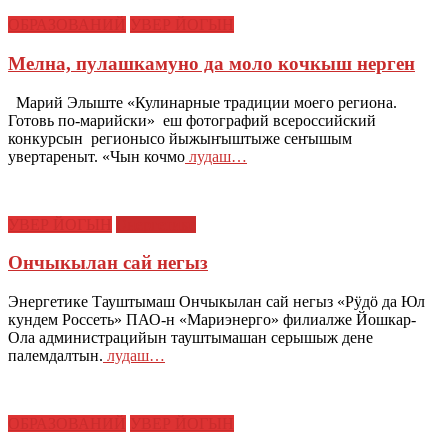
ОБРАЗОВАНИЙ
УВЕР ЙОГЫН
Мелна, пулашкамуно да моло кочкыш нерген
Марий Элыште «Кулинарные традиции моего региона.
Готовь по-марийски» еш фотографий всероссийский
конкурсын регионысо йыжыҥыштыже сеҥышым
увертареныт. «Чын кочмо
лудаш…
УВЕР ЙОГЫН
Энергетике
Ончыкылан сай негыз
Энергетике Тауштымаш Ончыкылан сай негыз «Рӱдӧ да Юл
кундем Россеть» ПАО-н «Мариэнерго» филиалже Йошкар-
Ола администрацийын тауштымашан серышыж дене
палемдалтын.
лудаш…
ОБРАЗОВАНИЙ
УВЕР ЙОГЫН