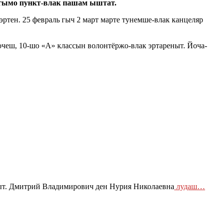
гымо пункт-влак пашам ыштат.
тен. 25 февраль гыч 2 март марте тунемше-влак канцеляр
ш, 10-шо «А» классын волонтёржо-влак эртареныт. Йоча-
т. Дмитрий Владимирович ден Нурия Николаевна
лудаш…