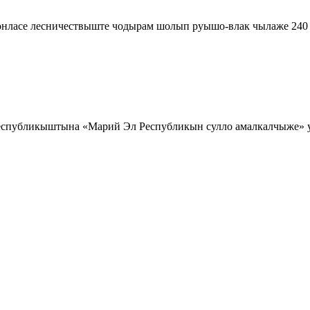
онласе лесничествыште чодырам шолып руышо-влак чылаже 240
спубликыштына «Марий Эл Республикын сулло амалкалчыже» у