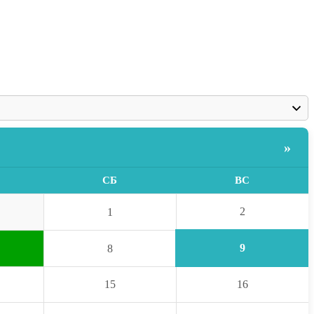
»
СБ
ВС
2
1
9
8
15
16