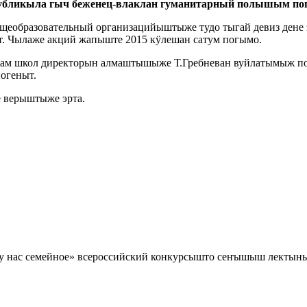
публикыла гыч беженец-влаклан гуманитарный полышым по
еобразовательный организацийыштыже тудо тыгай девиз дене эр
ыт. Чылаже акций жапыште 2015 кӱлешан сатум погымо.
м школ директорын алмаштышыже Т.Гребневан вуйлатымыж поче
огеныт.
е верыштыже эрта.
 нас семейное» всероссийский конкурсышто сеҥышыш лектыны