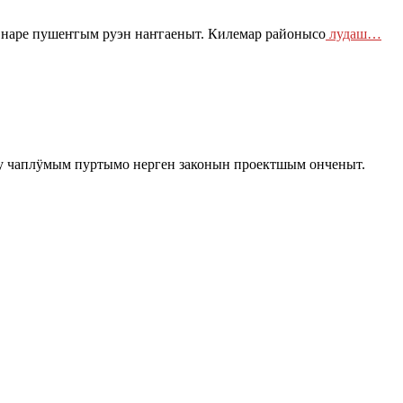
 наре пушеҥгым руэн наҥгаеныт. Килемар районысо
лудаш…
 чаплӱмым пуртымо нерген законын проектшым онченыт.