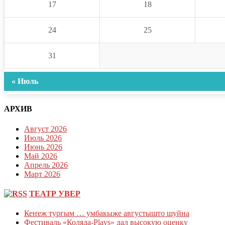
17
18
24
25
31
« Июль
АРХИВ
Август 2026
Июль 2026
Июнь 2026
Май 2026
Апрель 2026
Март 2026
ТЕАТР УВЕР
Кеҥеж тургым … умбакыже августышто шуйна
Фестиваль «Коляда-Plays» дал высокую оценку