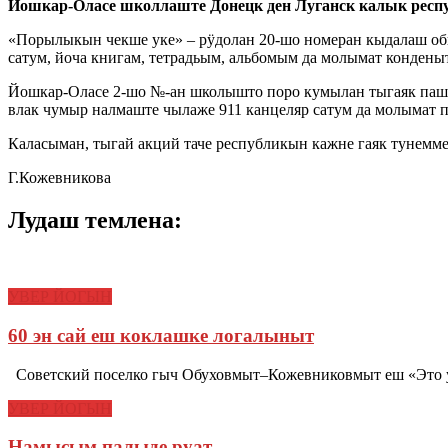
Йошкар-Оласе школлаште Донецк ден Луганск калык рес
«Порылыкын чекше уке» – рӱдолан 20-шо номеран кыдалаш общ
сатум, йоча книгам, тетрадьым, альбомым да молымат конден
Йошкар-Оласе 2-шо №-ан школышто поро кумылан тыгаяк паша
влак чумыр налмаште чылаже 911 канцеляр сатум да молымат п
Каласыман, тыгай акций таче республикын кажне гаяк тунемм
Г.Кожевникова
Лудаш темлена:
УВЕР ЙОГЫН
60 эн сай еш коклашке логалыныт
Советский поселко гыч Обуховмыт–Кожевниковмыт еш «Это у
УВЕР ЙОГЫН
Намысым палыде руат