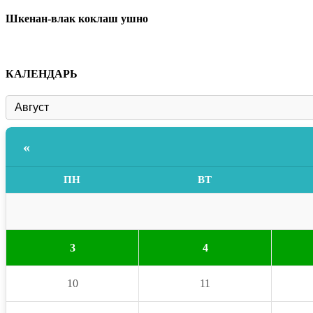
Шкенан-влак коклаш ушно
КАЛЕНДАРЬ
«
ПН
ВТ
3
4
10
11