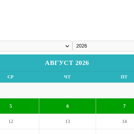
АВГУСТ 2026
СР
ЧТ
ПТ
5
6
7
12
13
14