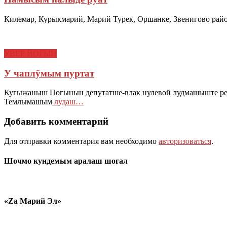
Килемар, Курыкмарий, Марий Турек, Оршанке, Звенигово рай
УВЕР ЙОГЫН
У чаплӱмым пуртат
Кугыжаныш Погынын депутатше-влак нулевой лудмашыште ре
Темлымашым
лудаш…
Добавить комментарий
Для отправки комментария вам необходимо
авторизоваться
.
Шочмо кундемым аралаш шогал
«Zа Марий Эл»