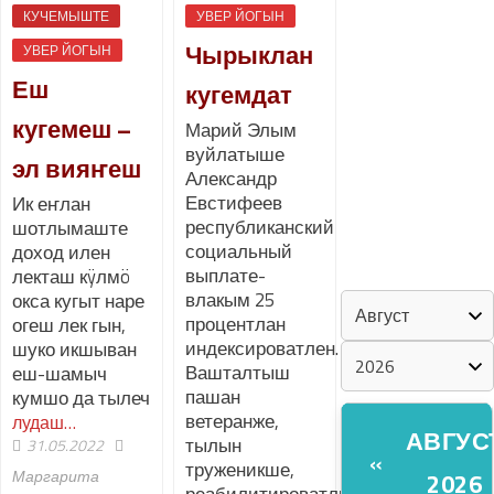
КУЧЕМЫШТЕ
УВЕР ЙОГЫН
Чырыклан
«ZА МАРИЙ
УВЕР ЙОГЫН
ЭЛ»
Еш
кугемдат
кугемеш –
Марий Элым
ШКЕНАН-
вуйлатыше
ВЛАК
эл вияҥеш
Александр
КОКЛАШ
Евстифеев
Ик еҥлан
УШНО
республиканский
шотлымаште
социальный
доход илен
КАЛЕНДАРЬ
выплате-
лекташ кÿлмö
влакым 25
окса кугыт наре
процентлан
огеш лек гын,
индексироватлен.
шуко икшыван
Вашталтыш
еш-шамыч
пашан
кумшо да тылеч
ветеранже,
лудаш…
АВГУС
тылын
31.05.2022
«
труженикше,
Маргарита
2026