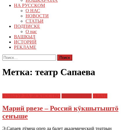
ЙОШКАР-ОЛА
НА РУССКОМ
О НАС
НОВОСТИ
СТАТЬИ
ПОДПИСКЕ
О нас
ВАШКЫЛ
ИСТОРИЙ
РЕКЛАМЕ
Найти:
Метка:
театр Сапаева
КУЛЬТУР ДА ИСКУССТВО
СЫМЫКТЫШ
ТЕАТР
Марий рвезе – Россий кӱкшытыштӧ
сеҥыше
Э.Сапаев лӱмеш опер да балет академический театрын