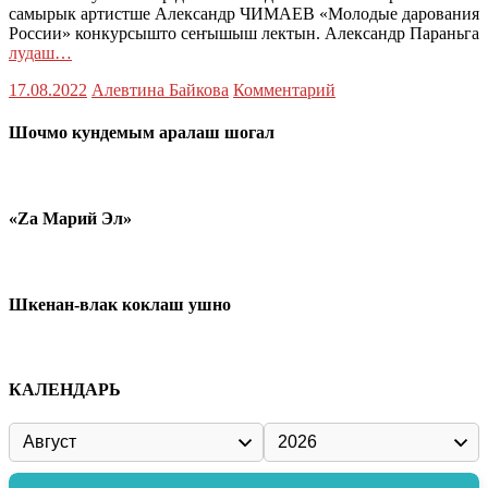
самырык артистше Александр ЧИМАЕВ «Молодые дарования
России» конкурсышто сеҥышыш лектын. Александр Параньга
лудаш…
17.08.2022
Алевтина Байкова
Комментарий
Шочмо кундемым аралаш шогал
«Zа Марий Эл»
Шкенан-влак коклаш ушно
КАЛЕНДАРЬ