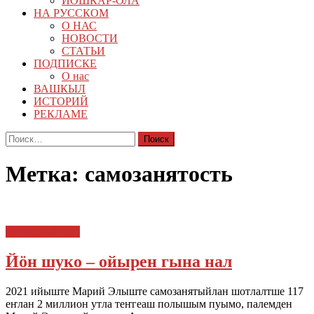
ЙОШКАР-ОЛА
НА РУССКОМ
О НАС
НОВОСТИ
СТАТЬИ
ПОДПИСКЕ
О нас
ВАШКЫЛ
ИСТОРИЙ
РЕКЛАМЕ
Найти:
Метка:
самозанятость
КУЧЕМЫШТЕ
Йöн шуко – ойырен гына нал
2021 ийыште Марий Элыште самозанятыйлан шотлалтше 117
еҥлан 2 миллион утла теҥгеаш полышым пуымо, палемден