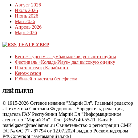
Август 2026
Июль 2026
Июнь 2026
Май 2026
Апрель 2026
Март 2026
ТЕАТР УВЕР
Кеҥеж тургым … умбакыже августышто шуйна
Фестиваль «Коляда-Plays» дал высокую оценку
Шкетан театр Карайыште
Кеҥеж сезон
Юбилей отметила бенефисом
ЛИЙ ПЫРЛЯ
© 1915-2026 Сетевое издание "Марий Эл". Главный редактор
- Пехметова Светлана Федоровна. Учредитель, редакция,
издатель ГАУ Республики Марий Эл "Информационное
агентство "Марий Эл". Тел.: (8362) 49-55-11. E-mail:
marielgazet@mediamari.ru Свидетельство о регистрации СМИ
ЭЛ № ФС 77 - 87794 от 12.07.2024 выдано Роскомнадзором
РФ.Copyright газетамарийэл.рф
|