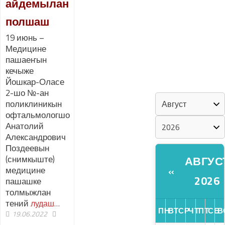
айдемылан
полшаш
ШКЕНАН-
ВЛАК
19 июнь –
КОКЛАШ
Медицине
УШНО
пашаеҥын
кечыже
Йошкар-Оласе
КАЛЕНДАРЬ
2-шо №-ан
поликлиникын
офтальмологшо
Анатолий
Александрович
Поздеевын
(снимкыште)
АВГУС
«
медицине
2026
пашашке
толмыжлан
тений
лудаш…
ПН
ВТ
СР
ЧТ
ПТ
СБ
В
19.06.2022