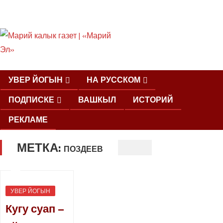
ШКЕНАН КОКЛАШ
УШНО
УВЕР ЙОГЫН
НА РУССКОМ
ПОДПИСКЕ
ВАШКЫЛ
ИСТОРИЙ
РЕКЛАМЕ
МЕТКА:
ШОЧМО
ПОЗДЕЕВ
КУНДЕМЫМ
АРАЛАШ
ШОГАЛ
УВЕР ЙОГЫН
Кугу суап –
«ZА МАРИЙ
ЭЛ»