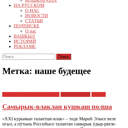
ЙОШКАР-ОЛА
НА РУССКОМ
О НАС
НОВОСТИ
СТАТЬИ
ПОДПИСКЕ
О нас
ВАШКЫЛ
ИСТОРИЙ
РЕКЛАМЕ
Найти:
Метка:
наше будещее
КУЛЬТУР ДА ИСКУССТВО
СЫМЫКТЫШ
ТЕАТР
Самырык-влаклан кушкаш полша
«XXI курымын талантше-влак» – тиде Марий Элысе веле
огыл, а пӱтынь Российысе талантан самырык ӱдыр-рвезе-