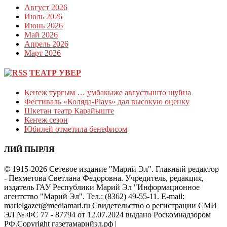
Август 2026
Июль 2026
Июнь 2026
Май 2026
Апрель 2026
Март 2026
ТЕАТР УВЕР
Кеҥеж тургым … умбакыже августышто шуйна
Фестиваль «Коляда-Plays» дал высокую оценку
Шкетан театр Карайыште
Кеҥеж сезон
Юбилей отметила бенефисом
ЛИЙ ПЫРЛЯ
© 1915-2026 Сетевое издание "Марий Эл". Главный редактор
- Пехметова Светлана Федоровна. Учредитель, редакция,
издатель ГАУ Республики Марий Эл "Информационное
агентство "Марий Эл". Тел.: (8362) 49-55-11. E-mail:
marielgazet@mediamari.ru Свидетельство о регистрации СМИ
ЭЛ № ФС 77 - 87794 от 12.07.2024 выдано Роскомнадзором
РФ.Copyright газетамарийэл.рф
|