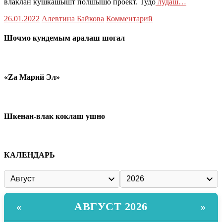
влаклан кушкашышт полшышо проект. Тудо
лудаш…
26.01.2022
Алевтина Байкова
Комментарий
Шочмо кундемым аралаш шогал
«Zа Марий Эл»
Шкенан-влак коклаш ушно
КАЛЕНДАРЬ
АВГУСТ 2026
«
»