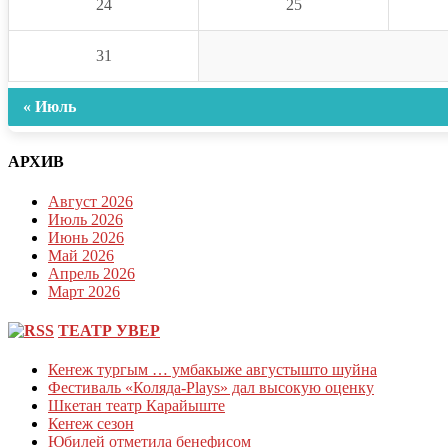
24
25
31
« Июль
АРХИВ
Август 2026
Июль 2026
Июнь 2026
Май 2026
Апрель 2026
Март 2026
ТЕАТР УВЕР
Кеҥеж тургым … умбакыже августышто шуйна
Фестиваль «Коляда-Plays» дал высокую оценку
Шкетан театр Карайыште
Кеҥеж сезон
Юбилей отметила бенефисом