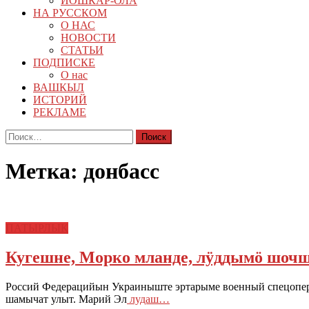
ЙОШКАР-ОЛА
НА РУССКОМ
О НАС
НОВОСТИ
СТАТЬИ
ПОДПИСКЕ
О нас
ВАШКЫЛ
ИСТОРИЙ
РЕКЛАМЕ
Найти:
Метка:
донбасс
ПАТЫРЛЫК
Кугешне, Морко мланде, лÿддымö шочш
Россий Федерацийын Украиныште эртарыме военный спецопе
шамычат улыт. Марий Эл
лудаш…