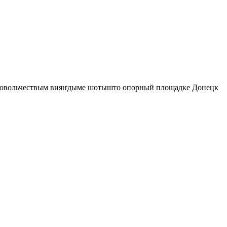
ровольчествым вияҥдыме шотышто опорный площадке Донецк