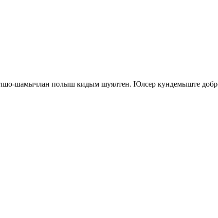
толшо-шамычлан полыш кидым шуялтен. Юлсер кундемыште доб