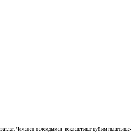
атлат. Чаманен палемдыман, коклаштышт вуйым пыштыше-