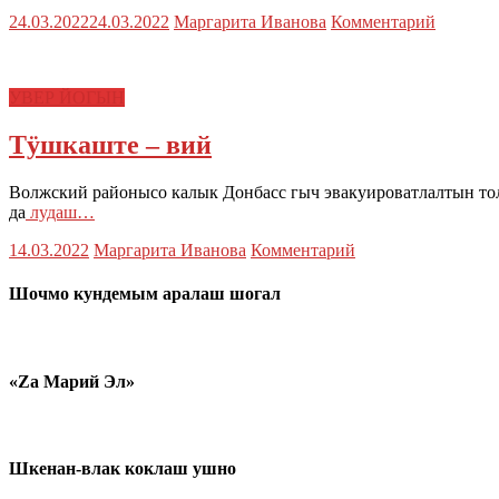
24.03.2022
24.03.2022
Маргарита Иванова
Комментарий
УВЕР ЙОГЫН
Тӱшкаште – вий
Волжский районысо калык Донбасс гыч эвакуироватлалтын 
да
лудаш…
14.03.2022
Маргарита Иванова
Комментарий
Шочмо кундемым аралаш шогал
«Zа Марий Эл»
Шкенан-влак коклаш ушно