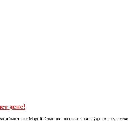
ет дене!
рацийыштыже Марий Элын шочшыжо-влакат лÿддымын участвов