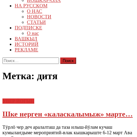
ЙОШКАР-ОЛА
НА РУССКОМ
О НАС
НОВОСТИ
СТАТЬИ
ПОДПИСКЕ
О нас
ВАШКЫЛ
ИСТОРИЙ
РЕКЛАМЕ
Найти:
Метка:
дитя
УВЕР ЙОГЫН
Шке нерген «каласкалымыж» марте…
Тӱрлӧ чер деч аралалташ да таза илыш-йӱлам кучаш
кумылаҥдыме мероприятий-влак кышкарыште 6-12 март Ава