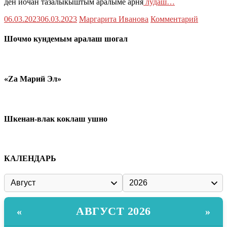
ден йочан тазалыкыштым аралыме арня
лудаш…
06.03.2023
06.03.2023
Маргарита Иванова
Комментарий
Шочмо кундемым аралаш шогал
«Zа Марий Эл»
Шкенан-влак коклаш ушно
КАЛЕНДАРЬ
АВГУСТ 2026
«
»