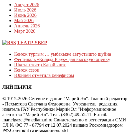
Август 2026
Июль 2026
Июнь 2026
Май 2026
Апрель 2026
Март 2026
ТЕАТР УВЕР
Кеҥеж тургым … умбакыже августышто шуйна
Фестиваль «Коляда-Plays» дал высокую оценку
Шкетан театр Карайыште
Кеҥеж сезон
Юбилей отметила бенефисом
ЛИЙ ПЫРЛЯ
© 1915-2026 Сетевое издание "Марий Эл". Главный редактор
- Пехметова Светлана Федоровна. Учредитель, редакция,
издатель ГАУ Республики Марий Эл "Информационное
агентство "Марий Эл". Тел.: (8362) 49-55-11. E-mail:
marielgazet@mediamari.ru Свидетельство о регистрации СМИ
ЭЛ № ФС 77 - 87794 от 12.07.2024 выдано Роскомнадзором
РФ.Copyright газетамарийэл.рф
|