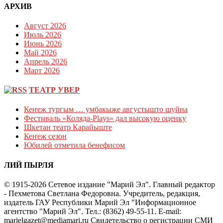
АРХИВ
Август 2026
Июль 2026
Июнь 2026
Май 2026
Апрель 2026
Март 2026
ТЕАТР УВЕР
Кеҥеж тургым … умбакыже августышто шуйна
Фестиваль «Коляда-Plays» дал высокую оценку
Шкетан театр Карайыште
Кеҥеж сезон
Юбилей отметила бенефисом
ЛИЙ ПЫРЛЯ
© 1915-2026 Сетевое издание "Марий Эл". Главный редактор
- Пехметова Светлана Федоровна. Учредитель, редакция,
издатель ГАУ Республики Марий Эл "Информационное
агентство "Марий Эл". Тел.: (8362) 49-55-11. E-mail:
marielgazet@mediamari.ru Свидетельство о регистрации СМИ