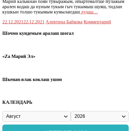
Марий калыкнан поян тӱвыражым, ойыртемалтше йӱлажым
арален кодаш да нуным тукым гыч тукымыш шуяш, тидлан
кушкын толшо тукымым кумылаҥдаш
лудаш…
22.12.2021
22.12.2021
Алевтина Байкова
Комментарий
Шочмо кундемым аралаш шогал
«Zа Марий Эл»
Шкенан-влак коклаш ушно
КАЛЕНДАРЬ