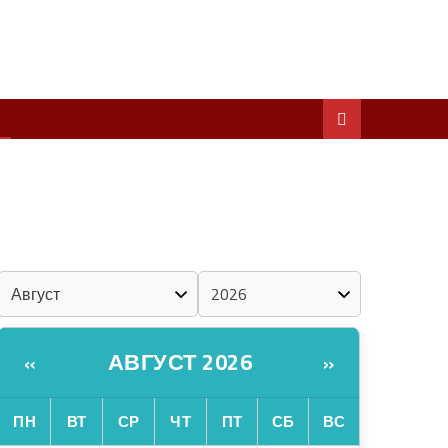
ШКЕНАН КОКЛАШ УШНО
ШОЧМО КУНДЕМЫМ АРАЛАШ ШОГАЛ
«ZА МАРИЙ ЭЛ»
ШКЕНАН-ВЛАК КОКЛАШ УШНО
КАЛЕНДАРЬ
АВГУСТ 2026
«
»
ПН
ВТ
СР
ЧТ
ПТ
СБ
ВС