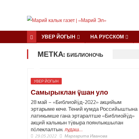
УВЕР ЙОГЫН
НА РУССКОМ
МЕТКА:
БИБЛИОНОЧЬ
УВЕР ЙОГЫН
Самырыклан ÿшан уло
28 май – «Библиойÿд-2022» акцийым
эртарыме кече. Тений кумда Российыштына
латикымше гана эртаралтше «Библиойÿд»
акций калыкын тÿвыра поянлыкшылан
пöлеклалтын.
лудаш…
29.05.2022
Маргарита Иванова