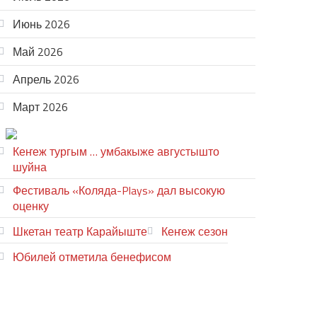
Июнь 2026
Май 2026
Апрель 2026
Март 2026
ТЕАТР УВЕР
Кеҥеж тургым … умбакыже августышто
шуйна
Фестиваль «Коляда-Plays» дал высокую
оценку
Шкетан театр Карайыште
Кеҥеж сезон
Юбилей отметила бенефисом
ЛИЙ ПЫРЛЯ