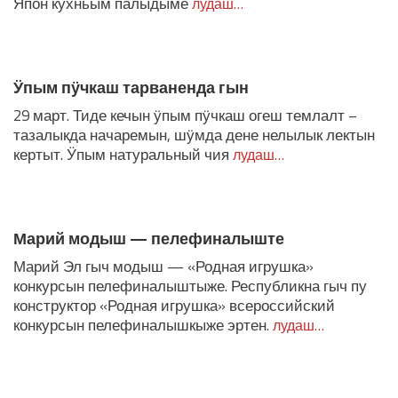
Япон кухньым палыдыме
лудаш…
Ӱпым пӱчкаш тарваненда гын
29 март. Тиде кечын ӱпым пӱчкаш огеш темлалт –
тазалыкда начаремын, шӱмда дене нелылык лектын
кертыт. Ӱпым натуральный чия
лудаш…
Марий модыш — пелефиналыште
Марий Эл гыч модыш — «Родная игрушка»
конкурсын пелефиналыштыже. Республикна гыч пу
конструктор «Родная игрушка» всероссийский
конкурсын пелефиналышкыже эртен.
лудаш…