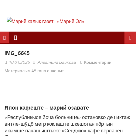
IMG_6645
10.01.2025
Алевтина Байкова
Комментарий
Материалым 45 гана онченыт
ЛУДАШ ТЕМЛЕНА:
Япон кафеште – марий озавате
«Республикысе йоча больнице» остановко деч иктаж
витле-шӱдӧ метр коклаште шкешотан пӧртын
икымше пачашыштыже «Сенджю» кафе верланен.