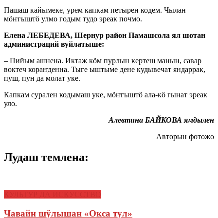
Пашаш кайымеке, урем капкам петырен кодем. Чылан
мӧҥгыштӧ улмо годым тудо эреак почмо.
Елена ЛЕБЕДЕВА, Шернур район Памашсола ял шотан
администраций вуйлатыше:
– Пийым ашнена. Иктаж кӧм пурлын кертеш манын, савар
воктеч кораҥденна. Тыге ыштыме дене кудывечат яндаррак,
пуш, пун да молат уке.
Капкам сурален кодымаш уке, мӧҥгыштӧ ала-кӧ гынат эреак
уло.
Алевтина БАЙКОВА ямдылен
Авторын фотожо
Лудаш темлена:
КУЛЬТУР ДА ИСКУССТВО
Чавайн шӱлышан «Окса тул»