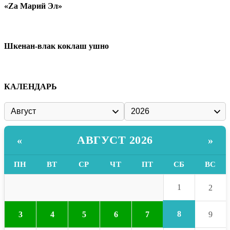
«Zа Марий Эл»
Шкенан-влак коклаш ушно
КАЛЕНДАРЬ
АВГУСТ 2026
«
»
ПН
ВТ
СР
ЧТ
ПТ
СБ
ВС
1
2
8
3
4
5
6
7
9