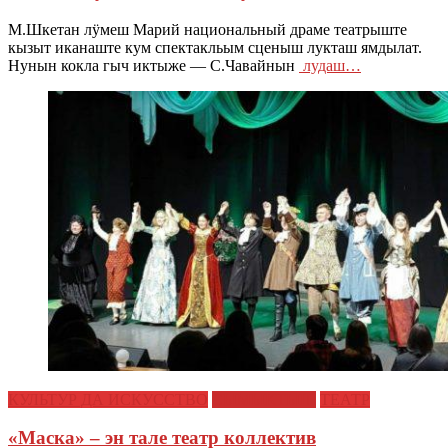
М.Шкетан лӱмеш Марий национальный драме театрыште
кызыт иканаште кум спектакльым сценыш лукташ ямдылат.
Нунын кокла гыч иктыже — С.Чавайнын
лудаш…
КУЛЬТУР ДА ИСКУССТВО
СЫМЫКТЫШ
ТЕАТР
«Маска» – эн тале театр коллектив