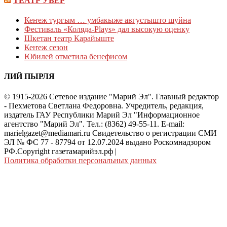
ТЕАТР УВЕР
Кеҥеж тургым … умбакыже августышто шуйна
Фестиваль «Коляда-Plays» дал высокую оценку
Шкетан театр Карайыште
Кеҥеж сезон
Юбилей отметила бенефисом
ЛИЙ ПЫРЛЯ
© 1915-2026 Сетевое издание "Марий Эл". Главный редактор
- Пехметова Светлана Федоровна. Учредитель, редакция,
издатель ГАУ Республики Марий Эл "Информационное
агентство "Марий Эл". Тел.: (8362) 49-55-11. E-mail:
marielgazet@mediamari.ru Свидетельство о регистрации СМИ
ЭЛ № ФС 77 - 87794 от 12.07.2024 выдано Роскомнадзором
РФ.Copyright газетамарийэл.рф
|
Политика обработки персональных данных