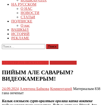
ЙОШКАР-ОЛА
НА РУССКОМ
О НАС
НОВОСТИ
СТАТЬИ
ПОДПИСКЕ
О нас
ВАШКЫЛ
ИСТОРИЙ
РЕКЛАМЕ
Найти:
КУЛЬТУР ДА ИСКУССТВО
ТАЧЕ ЯЛЫШТЕ
ПИЙЫМ АЛЕ САВАРЫМ?
ВИДЕОКАМЕРЫМ!
24.09.2024
Алевтина Байкова
Комментарий
Материалым 838
гана онченыт
Калык ожнысек сурт-оралтым оролаш капка воктеке