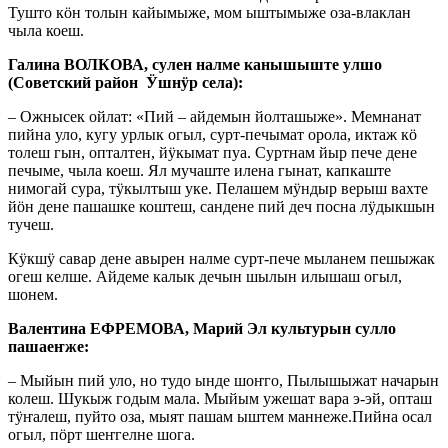
Тушто кӧн толын кайымыже, мом ыштымыже оза-влаклан
чыла коеш.
Галина ВОЛКОВА,
сулен налме канышыште улшо
(Советский район Ӱшнӱр села):
– Ожнысек ойлат: «Пий – айдемын йолташыже». Мемнанат
пийна уло, кугу урлык огыл, сурт-печымат орола, иктаж кӧ
толеш гын, опталтен, йӱкымат пуа. Суртнам йыр пече дене
печыме, чыла коеш. Ял мучаште илена гынат, капкаште
нимогай сура, тӱкылтыш уке. Пелашем мӱндыр верыш вахте
йӧн дене пашашке коштеш, сандене пий деч посна лӱдыкшын
тучеш.
Кӱкшӱ савар дене авырен налме сурт-пече мыланем пешыжак
огеш келше. Айдеме калык дечын шылын илышаш огыл,
шонем.
Валентина ЕФРЕМОВА, Марий Эл культурын сулло
пашаеҥже:
– Мыйын пий уло, но тудо ынде шоҥго, Пылышыжат начарын
колеш. Шукыж годым мала. Мыйым ужешат вара э-эй, опташ
тӱҥалеш, пуйто оза, мыят пашам ыштем маннеже.Пийна осал
огыл, пӧрт шеҥгелне шога.