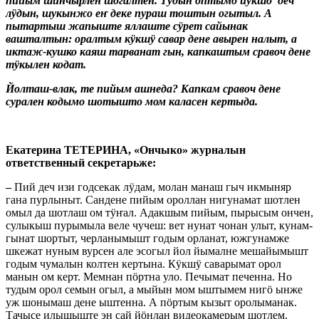
пийым шинчырлен шогалтен. Тудын оптымо йӱкшӧ деч
лӱдын, шукынжо еҥ деке пураш тоштын огытыл. А
пытартыш жапыште яллаште сӱрет сайынак
вашталтын: оралтым кӱкшӱ савар дене авырен налыт, а
иктаж-кушко каяш тарванат гын, капкаштым сравоч дене
тӱкылен кодат.
Йолташ-влак, те пийым ашнеда? Капкам сравоч дене
сурален кодымо шотышто мом каласен кертыда.
Екатерина ТЕТЕРИНА, «
Ончыко» журналын
ответственный секретарьже:
–
Пий деч изи годсекак лӱдам, молан манаш гыч икмыняр
гана пурлыныт. Сандене пийым ороллан нигунамат шотлен
омыл да шотлаш ом тӱҥал. Адакшым пийым, пырысым ончен,
сулыкыш пурымыла веле чучеш: вет нунат чонан улыт, кунам-
гынат шортыт, черланымышт годым орланат, южгунамже
шкежат нуным вурсен але эсогыл йол йымалне мешайымышт
годым чумалын колтен кертына. Кӱкшӱ саварымат орол
манын ом керт. Мемнан пӧртна уло. Печымат печенна. Но
тудым орол семын огыл, а мыйын мом ыштымем нигӧ ынже
уж шонымаш дене ыштенна. А пӧртым кызыт оролыманак.
Тачысе илышыште эн сай йӧнлан видеокамерым шотлем.