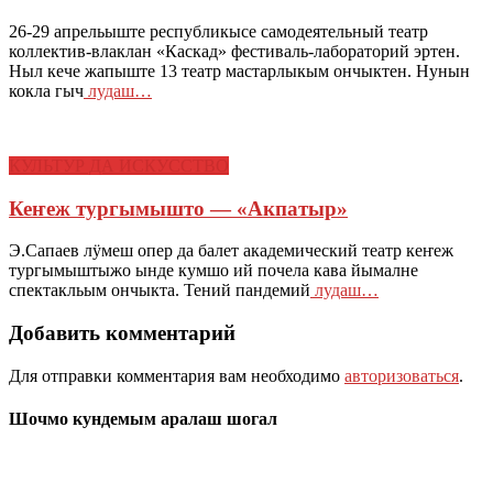
26-29 апрельыште республикысе самодеятельный театр
коллектив-влаклан «Каскад» фестиваль-лабораторий эртен.
Ныл кече жапыште 13 театр мастарлыкым ончыктен. Нунын
кокла гыч
лудаш…
КУЛЬТУР ДА ИСКУССТВО
Кеҥеж тургымышто — «Акпатыр»
Э.Сапаев лӱмеш опер да балет академический театр кеҥеж
тургымыштыжо ынде кумшо ий почела кава йымалне
спектакльым ончыкта. Тений пандемий
лудаш…
Добавить комментарий
Для отправки комментария вам необходимо
авторизоваться
.
Шочмо кундемым аралаш шогал