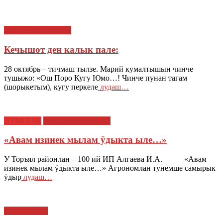
МАРИЙ ЭЛ : ТАЧЕ
Кечышот ден калык пале:
28 октябрь – тичмаш тылзе. Марий кумалтышын чинче
тушыжо: «Ош Поро Кугу Юмо…! Чинче пунан тагам
(шорыкетым), кугу перкеле
лудаш…
ЛӰМГЕЧЕ
МАРИЙ ЭЛ : ТАЧЕ
«Авам изинек мылам ӱдыкта ыле…»
У Торъял районлан – 100 ий ИП Алгаева И.А. «Авам
изинек мылам ӱдыкта ыле…» Агрономлан тунемше самырык
ӱдыр
лудаш…
ПЫЗЛЫТУЛ