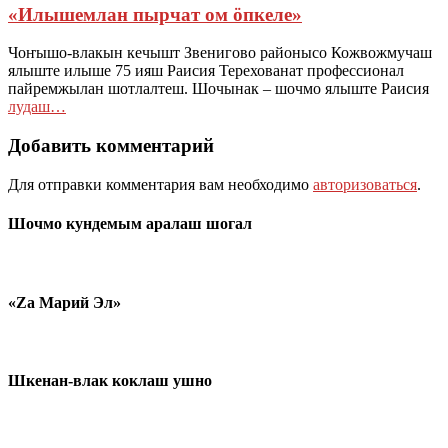
«Илышемлан пырчат ом ӧпкеле»
Чоҥышо-влакын кечышт Звенигово районысо Кожвожмучаш
ялыште илыше 75 ияш Раисия Терехованат профессионал
пайремжылан шотлалтеш. Шочынак – шочмо ялыште Раисия
лудаш…
Добавить комментарий
Для отправки комментария вам необходимо
авторизоваться
.
Шочмо кундемым аралаш шогал
«Zа Марий Эл»
Шкенан-влак коклаш ушно