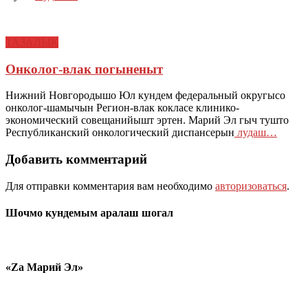
ТАЗАЛЫК
Онколог-влак погыненыт
Нижний Новгородышо Юл кундем федеральный округысо
онколог-шамычын Регион-влак кокласе клинико-
экономический совещанийышт эртен. Марий Эл гыч тушто
Республиканский онкологический диспансерын
лудаш…
Добавить комментарий
Для отправки комментария вам необходимо
авторизоваться
.
Шочмо кундемым аралаш шогал
«Zа Марий Эл»