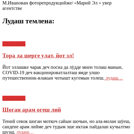
М.Иванован фоторепродукцийже/ «Марий Эл » увер
агентстве
Лудаш темлена:
ТАЗАЛЫК
Тора да шерге улат, йот эл!
Йот эллашке чарак деч посна да лӱдде миен толаш манын,
COVID-19 деч вакцинироватлалташ ямде улшо
путешественник-влакын чотышт кугемын толеш.
лудаш…
ТАЗАЛЫК
Шоган арам огеш лий
Тений севок шоган моткоч сайын шочын, но ала-молан шӱеш,
сандене арам лийме деч тудым эше иктаж пайдалан кучылтмо
шуэш.
лудаш…