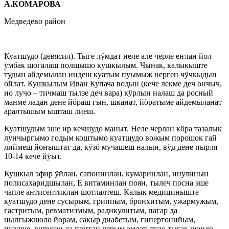
А.КОМАРОВА
Медведево район
Куатшудо (девясил). Тыге лӱмдат неле але черле еҥлан йол
ӱмбак шогалаш полшышо кушкылым. Чынак, калыкыште
тудын айдемылан индеш куатым пуымыж нерген чӱчкыдын
ойлат. Кушкылым Иван Купача водын (кече лекме деч ончыч,
но лучо – тичмаш тылзе деч вара) кӱрлын налаш да росный
манме ладан дене йӧраш гын, шканат, йӧратыме айдемыланат
аралтышым ышташ лиеш.
Куатшудым эше ир кечшудо маныт. Неле черлан кӧра тазалык
лунчыргымо годым коштымо куатшудо вожым порошок гай
лиймеш йоҥыштат да, кӱзӧ мучашеш налын, вӱд дене пырля
10-14 кече йӱыт.
Кушкыл эфир ӱйлан, сапонинлан, кумаринлан, инулинын
полисахаридшылан, Е витаминлан поян, тылеч посна эше
чапле антисептиклан шотлалтеш. Калык медициныште
куатшудо дене сусырым, гриппым, бронхитым, ужармужым,
гастритым, ревматизмым, радикулитым, пагар да
нылгыжшоло йорам, сакыр диабетым, гипертонийым,
пуалше, вирусан да поҥган черым эмлат, тудо тыгак шондо