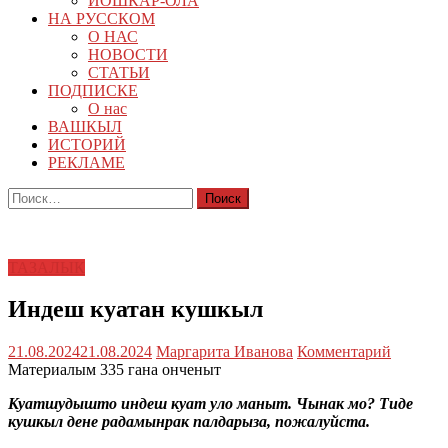
ЙОШКАР-ОЛА
НА РУССКОМ
О НАС
НОВОСТИ
СТАТЬИ
ПОДПИСКЕ
О нас
ВАШКЫЛ
ИСТОРИЙ
РЕКЛАМЕ
Найти:
ТАЗАЛЫК
Индеш куатан кушкыл
21.08.2024
21.08.2024
Маргарита Иванова
Комментарий
Материалым 335 гана онченыт
Куатшудышто индеш куат уло маныт. Чынак мо? Тиде
кушкыл дене радамынрак палдарыза, пожалуйста.