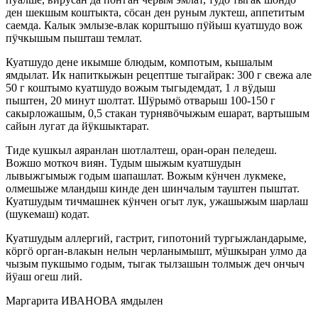
ден шекшым коштыкта, сӧсан ден руным луктеш, аппетитым
саемда. Калык эмлызе-влак корштышо пӱйыш куатшудо вож
пӱчкышым пышташ темлат.
Куатшудо дене икымше блюдым, компотым, кышалым
ямдылат. Ик напиткыжын рецептше тыгайрак: 300 г свежа але
50 г коштымо куатшудо вожым тыгыдемдат, 1 л вӱдыш
пыштен, 20 минут шолтат. Шӱрымӧ отварыш 100-150 г
сакырложашым, 0,5 стакан турнявӧчыжым ешарат, вартышым
сайын лугат да йӱкшыктарат.
Тиде кушкыл аяранлан шотлалтеш, оран-оран пеледеш.
Вожшо моткоч виян. Тудым шыжым куатшудын
лывыжгымыж годым шапашлат. Вожым кӱнчен лукмеке,
олмешыже мландыш кинде ден шинчалым тауштен пыштат.
Куатшудым тичмашнек кӱнчен огыт лук, ужашыжым шарлаш
(шукемаш) кодат.
Куатшудым аллергий, гастрит, гипотоний тургыжландарыме,
кӧргӧ орган-влакын нелын черланымышт, мӱшкыран улмо да
чызым пукшымо годым, тыгак тылзашын толмыж деч ончыч
йӱаш огеш лий.
Маргарита ИВАНОВА ямдылен